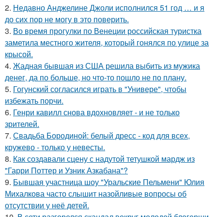
2.
Недавно Анджелине Джоли исполнился 51 год … и я
до сих пор не могу в это поверить.
3.
Во время прогулки по Венеции российская туристка
заметила местного жителя, который гонялся по улице за
крысой.
4.
Жадная бывшая из США решила выбить из мужика
денег, да по больше, но что-то пошло не по плану.
5.
Гогунский согласился играть в "Универе", чтобы
избежать порчи.
6.
Генри кавилл снова вдохновляет - и не только
зрителей.
7.
Свадьба Бородиной: белый дресс - код для всех,
кружево - только у невесты.
8.
Как создавали сцену с надутой тетушкой мардж из
"Гарри Поттер и Узник Азкабана"?
9.
Бывшая участница шоу "Уральские Пельмени" Юлия
Михалкова часто слышит назойливые вопросы об
отсутствии у неё детей.
10.
В сети разгорелся скандал вокруг молодой блогерши