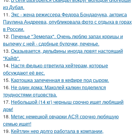
из Дубая.
11.
Экс - жена режиссера Федора Бондарчука, актриса
Паулина Андреева, опубликовала фото с отдыха в горах
в России.
12.
Печенье "Земелах". Очень люблю запах корицы и
выпечку с ней - сдобные булочки, печенье.
13.
Оказывается, дельфины иногда ловят настоящий
"Кайф".
14.
Настя федько ответила хейтерам, которые
обсуждают её вес.
15.
Картошка запеченная в кефире под сыром.
16.
Не один дома: Маколей калкин поделился
трудностями отцовства.
17.
Небольшой (14 кг) черныш срочно ищет любящий
дом!
18.
Метис немецкой овчарки АСЯ срочно любящую
семью ищет!
19.
Кейтлин нер долго работала в компании,