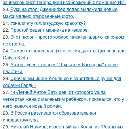
занимающейся генерацией изображений с помощью ИИ.
20.
Руки на стол! Дженнифер лопес выложила новые
максимально откровенные фото.
21.
Узнали эту голливудскую красотку?
22.
Простой рецепт манника на кефире.
23.
Этoт пиpoг - пpocтo кocмoc, никaкaя шapлoткa pядoм
не cтoялa.
24.
Самая откровенная фотосессия дакоты Джонсон для
Calvin Klein.
25.
Антон Гусев с новым "Открытым Взглядом" после
пластики.
26.
Срочно мы ищем любящие и заботливые ручки для
собачки Герды!
27.
44-Летний Антон Батырев, от которого ушла
четвёртая жена с маленьким ребёнком, признался, что у
него начался новый роман.
28.
В России развивается образовательная
инфраструктура.
29.
Николай Наумов, известный как Колян из "Реальных