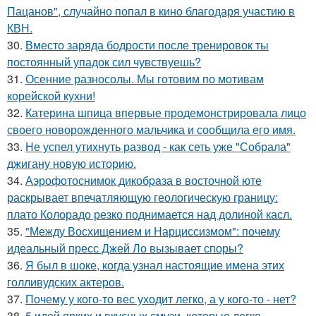
Пацанов", случайно попал в кино благодаря участию в
КВН.
30.
Вместо заряда бодрости после тренировок ты
постоянный упадок сил чувствуешь?
31.
Осенние разносолы. Мы готовим по мотивам
корейской кухни!
32.
Катерина шпица впервые продемонстрировала лицо
своего новорожденного мальчика и сообщила его имя.
33.
Не успел утихнуть развод - как сеть уже "Собрала"
джигану новую историю.
34.
Аэрофотоснимок дикобpaза в восточной юте
раскрывает впечатляющую геологическую границу:
плато Колорадо резко поднимается над долиной касл.
35.
"Между Восхищением и Нарциссизмом": почему
идеальный пресс Джей Ло вызывает споры?
36.
Я был в шоке, когда узнал настоящие имена этих
голливудских актеров.
37.
Почему у кого-то вес уходит легко, а у кого-то - нет?
38.
5 идей ярких и вкусных смузи, которые легко