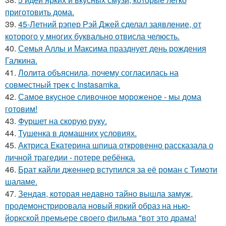
приготовить дома.
39.
45-Летний рэпер Рэй Джей сделал заявление, от
которого у многих буквально отвисла челюсть.
40.
Семья Аллы и Максима празднует день рождения
Галкина.
41.
Лолита объяснила, почему согласилась на
совместный трек с Instasamka.
42.
Самое вкусное сливочное мороженое - мы дома
готовим!
43.
Фуршет на скорую руку.
44.
Тушенка в домашних условиях.
45.
Актриса Екатерина шпица откровенно рассказала о
личной трагедии - потере ребёнка.
46.
Брат кайли дженнер вступился за её роман с Тимоти
шаламе.
47.
Зендая, которая недавно тайно вышла замуж,
продемонстрировала новый яркий образ на нью-
йоркской премьере своего фильма "вот это драма!