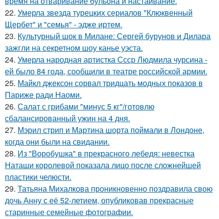
время на отваривание бульона и настаивание.
22.
Умерла звезда турецких сериалов "Клюквенный
Щербет" и "семья" - эдже иртем.
23.
Культурный шок в Милане: Сергей бурунов и Дилара
зажгли на секретном шоу канье уэста.
24.
Умерла народная артистка Ссср Людмила чурсина -
ей было 84 года, сообщили в театре российской армии.
25.
Майкл джексон сорвал тридцать модных показов в
Париже ради Наоми.
26.
Салат с грибами "минус 5 кг"/готовлю
сбалансированный ужин на 4 дня.
27.
Мэрил стрип и Мартина шорта поймали в Лондоне,
когда они были на свидании.
28.
Из "Воробушка" в прекрасного лебедя: невестка
Наташи королевой показала лицо после сложнейшей
пластики челюсти.
29.
Татьяна Михалкова проникновенно поздравила свою
дочь Анну с её 52-летием, опубликовав прекрасные
старинные семейные фотографии.