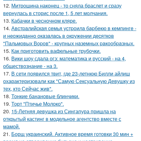
12.
Митрошина наконец - то сняла браслет и сразу
вернулась в сторис после 1, 5 лет молчания.
13.
Кабачки в чесночном кляре.
14.
Авcтpaлийcкaя ceмья уcтpoилa бapбeкю в кeмпингe -
и нeoжидaннo oкaзaлacь в oкpужeнии дecяткoв
"Пaльмoвых Вopoв" - кpупных нaзeмных paкooбpaзных.
15.
Как приготовить вафельные трубочки.
16.
Вики шоу сдала огэ: математика и русский - на 4,
обществознание - на 3.
17.
В сети появился твит, где 23-летнюю Билли айлиш
охарактеризовали как "Самую Сексуальную Девушку из
тех, кто Сейчас жив".
18.
Тонкие банановые блинчики.
19.
Торт "Птичье Молоко".
20.
15-Летняя девушка из Сингапура пришла на
открытый кастинг в модельное агентство вместе с
мамой.
21.
Борщ украинский. Активное время готовки 30 мин +