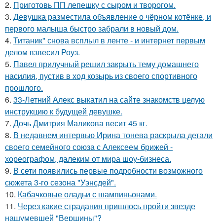
2.
Приготовь ПП лепешку с сыром и творогом.
3.
Девушка разместила объявление о чёрном котёнке, и
первого малыша быстро забрали в новый дом.
4.
Титаник" снова всплыл в ленте - и интернет первым
делом взвесил Роуз.
5.
Павел прилучный решил закрыть тему домашнего
насилия, пустив в ход козырь из своего спортивного
прошлого.
6.
33-Летний Алекс выкатил на сайте знакомств целую
инструкцию к будущей девушке.
7.
Дочь Дмитрия Маликова весит 45 кг.
8.
В недавнем интервью Ирина тонева раскрыла детали
своего семейного союза с Алексеем брижей -
хореографом, далеким от мира шоу-бизнеса.
9.
В сети появились первые подробности возможного
сюжета 3-го сезона "Уэнсдей".
10.
Кабачковые оладьи с шампиньонами.
11.
Через какие страдания пришлось пройти звезде
нашумевшей "Вершины"?