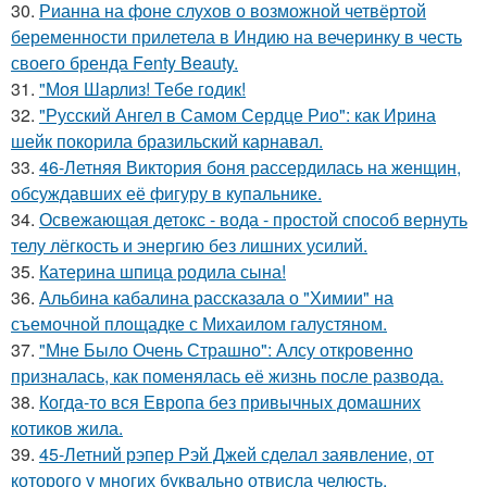
30.
Рианна на фоне слухов о возможной четвёртой
беременности прилетела в Индию на вечеринку в честь
своего бренда Fenty Beauty.
31.
"Моя Шарлиз! Тебе годик!
32.
"Русский Ангел в Самом Сердце Рио": как Ирина
шейк покорила бразильский карнавал.
33.
46-Летняя Виктория боня рассердилась на женщин,
обсуждавших её фигуру в купальнике.
34.
Освежающая детокс - вода - простой способ вернуть
телу лёгкость и энергию без лишних усилий.
35.
Катерина шпица родила сына!
36.
Альбина кабалина рассказала о "Химии" на
съемочной площадке с Михаилом галустяном.
37.
"Мне Было Очень Страшно": Алсу откровенно
призналась, как поменялась её жизнь после развода.
38.
Когда-то вся Европа без привычных домашних
котиков жила.
39.
45-Летний рэпер Рэй Джей сделал заявление, от
которого у многих буквально отвисла челюсть.