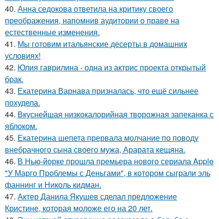
40.
Анна седокова ответила на критику своего
преображения, напомнив аудитории о праве на
естественные изменения.
41.
Мы готовим итальянские десерты в домашних
условиях!
42.
Юлия гаврилина - одна из актрис проекта открытый
брак.
43.
Екатерина Варнава призналась, что ещё сильнее
похудела.
44.
Вкуснейшая низкокалорийная творожная запеканка с
яблоком.
45.
Екатерина шепета прервала молчание по поводу
внебрачного сына своего мужа, Арарата кещяна.
46.
В Нью-йорке прошла премьера нового сериала Apple
"У Марго Проблемы с Деньгами", в котором сыграли эль
фаннинг и Николь кидман.
47.
Актер Данила Якушев сделал предложение
Кристине, которая моложе его на 20 лет.