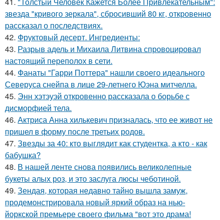
41.
"Толстый Человек Кажется Более Привлекательным":
звезда "кривого зеркала", сбросивший 80 кг, откровенно
рассказал о последствиях.
42.
Фруктовый десерт. Ингредиенты:
43.
Разрыв адель и Михаила Литвина спровоцировал
настоящий переполох в сети.
44.
Фанаты "Гарри Поттера" нашли своего идеального
Северуса снейпа в лице 29-летнего Юэна митчелла.
45.
Энн хэтэуэй откровенно рассказала о борьбе с
дисморфией тела.
46.
Актриса Анна хилькевич призналась, что ее живот не
пришел в форму после третьих родов.
47.
Звезды за 40: кто выглядит как студентка, а кто - как
бабушка?
48.
В нашей ленте снова появились великолепные
букеты алых роз, и это заслуга люсы чеботиной.
49.
Зендая, которая недавно тайно вышла замуж,
продемонстрировала новый яркий образ на нью-
йоркской премьере своего фильма "вот это драма!