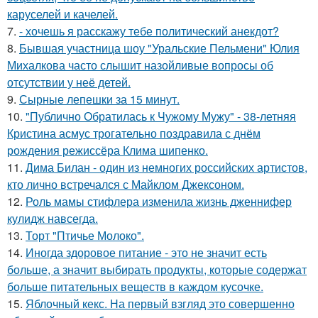
каруселей и качелей.
7.
- хочешь я расскажу тебе политический анекдот?
8.
Бывшая участница шоу "Уральские Пельмени" Юлия
Михалкова часто слышит назойливые вопросы об
отсутствии у неё детей.
9.
Сырные лепешки за 15 минут.
10.
"Публично Обратилась к Чужому Мужу" - 38-летняя
Кристина асмус трогательно поздравила с днём
рождения режиссёра Клима шипенко.
11.
Дима Билан - один из немногих российских артистов,
кто лично встречался с Майклом Джексоном.
12.
Роль мамы стифлера изменила жизнь дженнифер
кулидж навсегда.
13.
Торт "Птичье Молоко".
14.
Иногда здоровое питание - это не значит есть
больше, а значит выбирать продукты, которые содержат
больше питательных веществ в каждом кусочке.
15.
Яблочный кекс. На первый взгляд это совершенно