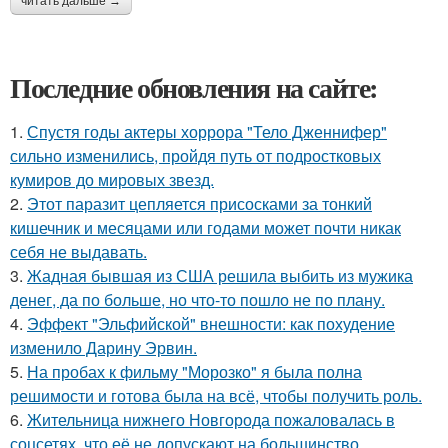
читать дальше →
Последние обновления на сайте:
1.
Спустя годы актеры хоррора "Тело Дженнифер"
сильно изменились, пройдя путь от подростковых
кумиров до мировых звезд.
2.
Этот паразит цепляется присосками за тонкий
кишечник и месяцами или годами может почти никак
себя не выдавать.
3.
Жадная бывшая из США решила выбить из мужика
денег, да по больше, но что-то пошло не по плану.
4.
Эффект "Эльфийской" внешности: как похудение
изменило Дарину Эрвин.
5.
На пробах к фильму "Морозко" я была полна
решимости и готова была на всё, чтобы получить роль.
6.
Жительница нижнего Новгорода пожаловалась в
соцсетях, что её не допускают на большинство