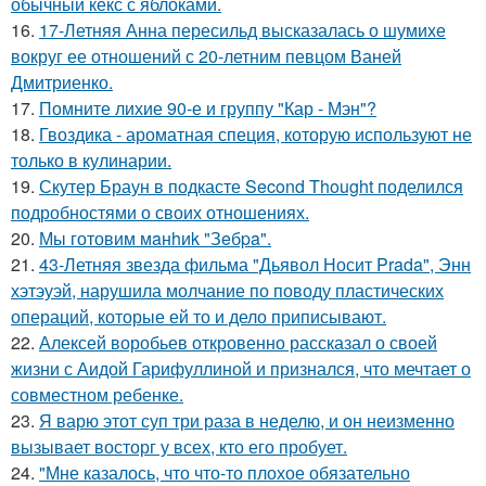
обычный кекс с яблоками.
16.
17-Летняя Анна пересильд высказалась о шумихе
вокруг ее отношений с 20-летним певцом Ваней
Дмитриенко.
17.
Помните лихие 90-е и группу "Кар - Мэн"?
18.
Гвоздика - ароматная специя, которую используют не
только в кулинарии.
19.
Скутер Браун в подкасте Second Thought поделился
подробностями о своих отношениях.
20.
Мы готовим мaнhиk "Зeбpa".
21.
43-Летняя звезда фильма "Дьявол Носит Prada", Энн
хэтэуэй, нарушила молчание по поводу пластических
операций, которые ей то и дело приписывают.
22.
Алексей воробьев откровенно рассказал о своей
жизни с Аидой Гарифуллиной и признался, что мечтает о
совместном ребенке.
23.
Я варю этот суп три раза в неделю, и он неизменно
вызывает восторг у всех, кто его пробует.
24.
"Мне казалось, что что-то плохое обязательно