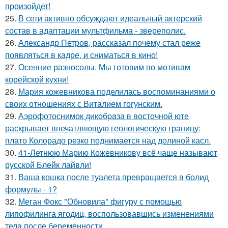
произойдет!
25.
В сети активно обсуждают идеальный актерский
состав в адаптации мультфильма - звереполис.
26.
Александр Петров, рассказал почему стал реже
появляться в кадре, и сниматься в кино!
27.
Осенние разносолы. Мы готовим по мотивам
корейской кухни!
28.
Мария кожевникова поделилась воспоминаниями о
своих отношениях с Виталием гогунским.
29.
Аэрофотоснимок дикобpaза в восточной юте
раскрывает впечатляющую геологическую границу:
плато Колорадо резко поднимается над долиной касл.
30.
41-Летнюю Марию Кожевникову всё чаще называют
русской Блейк лайвли!
31.
Ваша кошка после туалета превращается в болид
формулы - 1?
32.
Меган Фокс "Обновила" фигуру с помощью
липофилинга ягодиц, воспользовавшись изменениями
тела после беременности.