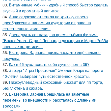
33.
Витаминные кубики - удобный способ быстро сделать
вкусный и ароматный напиток.
34.
Анна седокова ответила на критику своего
преображения, напомнив аудитории о праве на
естественные изменения.
35.
Двенадцать лет назад во время съёмок фильма
"Волк с Уолл - Стрит" Леонардо ди каприо и Марго Робби
впервые встретились.
36.
Екатерина Варнава призналась, что ещё сильнее
похудела.
37.
Как в 45 чувствовать себя лучше, чем в 35?
38.
Звезда "Игры Престолов" Эмилия Кларк на пороге
40-летия выбирает путь естественной красоты.
39.
Низкоуглеводный кокосовый бисквит для пп торта,
без глютена и сахара.
40.
Екатерина Варнава решилась на заметные
перемены во внешности и рассталась с длинными
волосами.