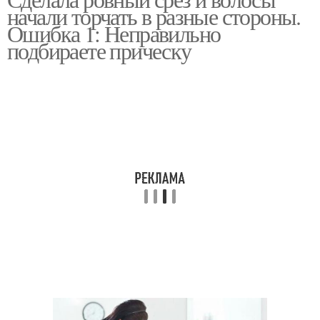
Боб с ровным срезом
начали торчать в разные стороны.
Ошибка 1: Неправильно
подбираете прическу