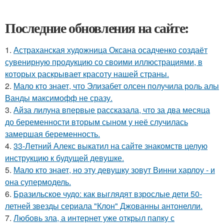
Последние обновления на сайте:
1.
Астраханская художница Оксана осадченко создаёт
сувенирную продукцию со своими иллюстрациями, в
которых раскрывает красоту нашей страны.
2.
Мало кто знает, что Элизабет олсен получила роль алы
Ванды максимофф не сразу.
3.
Айза лилуна впервые рассказала, что за два месяца
до беременности вторым сыном у неё случилась
замершая беременность.
4.
33-Летний Алекс выкатил на сайте знакомств целую
инструкцию к будущей девушке.
5.
Мало кто знает, но эту девушку зовут Винни харлоу - и
она супермодель.
6.
Бразильское чудо: как выглядят взрослые дети 50-
летней звезды сериала "Клон" Джованны антонелли.
7.
Любовь зла, а интернет уже открыл папку с