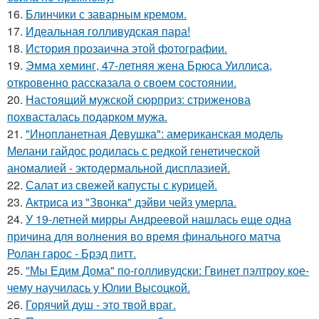
16.
Блинчики с заварным кремом.
17.
Идеальная голливудская пара!
18.
История прозаична этой фотографии.
19.
Эмма хеминг, 47-летняя жена Брюса Уиллиса,
откровенно рассказала о своем состоянии.
20.
Настоящий мужской сюрприз: стриженова
похвасталась подарком мужа.
21.
"Инопланетная Девушка": американская модель
Мелани гайдос родилась с редкой генетической
аномалией - эктодермальной дисплазией.
22.
Салат из свежей капусты с курицей.
23.
Актриса из "Звонка" дэйви чейз умерла.
24.
У 19-летней мирры Андреевой нашлась еще одна
причина для волнения во время финального матча
Ролан гарос - Брэд питт.
25.
"Мы Едим Дома" по-голливудски: Гвинет пэлтроу кое-
чему научилась у Юлии Высоцкой.
26.
Горячий душ - это твой враг.