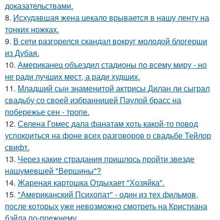
доказательствами.
8.
Исхудавшая жена цекало врывается в нашу ленту на
тонких ножках.
9.
В сети разгорелся скандал вокруг молодой блогерши
из Дубая.
10.
Американец объездил стадионы по всему миру - но
не ради лучших мест, а ради худших.
11.
Младший сын знаменитой актрисы Дилан ли сыграл
свадьбу со своей избранницей Паулой брасс на
побережье сен - тропе.
12.
Селена Гомес дала фанатам хоть какой-то повод
успокоиться на фоне всех разговоров о свадьбе Тейлор
свифт.
13.
Через какие страдания пришлось пройти звезде
нашумевшей "Вершины"?
14.
Жареная картошка Отдыхает "Хозяйка".
15.
"Американский Психопат" - один из тех фильмов,
после которых уже невозможно смотреть на Кристиана
бэйла по-прежнему.