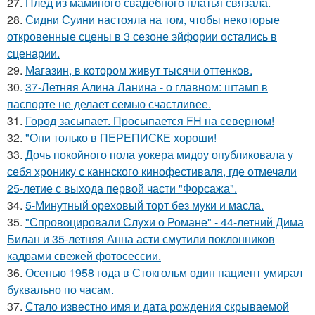
27.
Плед из маминого свадебного платья связала.
28.
Сидни Суини настояла на том, чтобы некоторые
откровенные сцены в 3 сезоне эйфории остались в
сценарии.
29.
Магазин, в котором живут тысячи оттенков.
30.
37-Летняя Алина Ланина - о главном: штамп в
паспорте не делает семью счастливее.
31.
Город засыпает. Просыпается FH на северном!
32.
"Они только в ПЕРЕПИСКЕ хороши!
33.
Дочь покойного пола уокера мидоу опубликовала у
себя хронику с каннского кинофестиваля, где отмечали
25-летие с выхода первой части "Форсажа".
34.
5-Минутный ореховый торт без муки и масла.
35.
"Спровоцировали Слухи о Романе" - 44-летний Дима
Билан и 35-летняя Анна асти смутили поклонников
кадрами свежей фотосессии.
36.
Осенью 1958 года в Стокгольм один пациент умирал
буквально по часам.
37.
Стало известно имя и дата рождения скрываемой