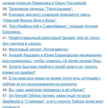
дочери Алексея Пиманова и Ольги Погодиной.
38.
Творожное печенье "Треугольники".
39.
Будущее детского плавания рождается здесь:
"Невский Форум Дети и Вода".
40.
"Без Крайностей и Самообмана": позиция Ксения
Бородина.
41.
Низкоуглеводный кокосовый бисквит для пп торта,
без глютена и сахара.
42.
Фруктовый десерт. Ингредиенты:
43.
Андрей Аршавин и Юлия Барановская неожиданно
воссоединились, чтобы отметить 18-летие дочери Яны.
44.
Хотите быстрее прийти к своей цели и не тратить
время на ошибки?
45.
Егор крид все никак не может отпустить ситуацию с
хейтом за его высказывания на концерте.
46.
Вы тоже заметили перемены в её образе?
47.
34-Летний Тейлор лотнер, известный по роли
Джейкоба в "Сумерках", и его супруга Тейлор доум ждут
первенца.