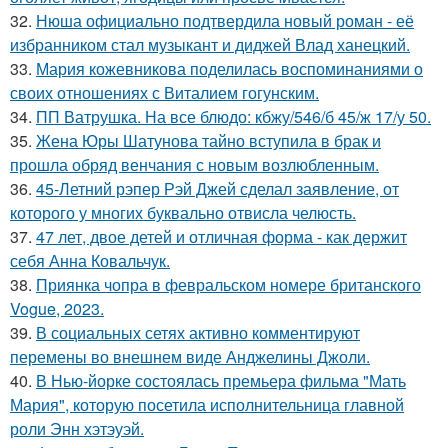
32.
Нюша официально подтвердила новый роман - её
избранником стал музыкант и диджей Влад ханецкий.
33.
Мария кожевникова поделилась воспоминаниями о
своих отношениях с Виталием гогунским.
34.
ПП Ватрушка. На все блюдо: кбжу/546/б 45/ж 17/у 50.
35.
Жена Юры Шатунова тайно вступила в брак и
прошла обряд венчания с новым возлюбленным.
36.
45-Летний рэпер Рэй Джей сделал заявление, от
которого у многих буквально отвисла челюсть.
37.
47 лет, двое детей и отличная форма - как держит
себя Анна Ковальчук.
38.
Приянка чопра в февральском номере британского
Vogue, 2023.
39.
В социальных сетях активно комментируют
перемены во внешнем виде Анджелины Джоли.
40.
В Нью-йорке состоялась премьера фильма "Мать
Мария", которую посетила исполнительница главной
роли Энн хэтэуэй.