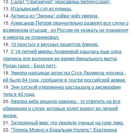
12.
Салат "Пригажуня" (красавица белорусская).
13.
Итальянский суп из курицы.
14.
Актриса из "Звонка" дэйви чейз умерла.
15.
Александр Петров окончательно развеял все слухи о
возможном отъезде - из России он уезжать не планирует
и никогда не планировал.
16.
10 простых и вкусных рецептов блинов.
17.
У 19-летней мирры Андреевой нашлась еще одна
причина для волнения во время финального матча
Ролан гарос - Брэд питт.
18.
Умерла народная артистка Ссср Людмила чурсина -
ей было 84 года, сообщили в театре российской армии.
19.
Энн хэтэуэй откровенно рассказала о дисморфии
тела в 43 года.
20.
Аврора киба решила наконец - то ответить на все
обвинения и слухи, которые ходят вокруг ее личной
жизни.
21.
Затерянный мир: что увидели ученые на горе лико.
22.
"Теперь Можно и Бокальчик Налить": Екатерина