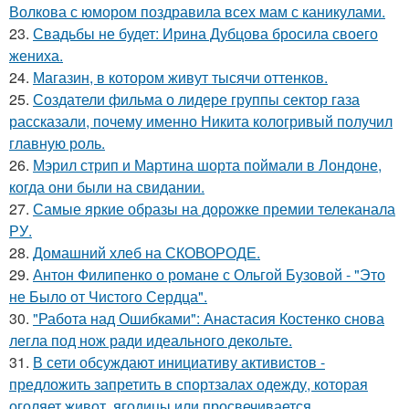
Волкова с юмором поздравила всех мам с каникулами.
23.
Свадьбы не будет: Ирина Дубцова бросила своего
жениха.
24.
Магазин, в котором живут тысячи оттенков.
25.
Создатели фильма о лидере группы сектор газа
рассказали, почему именно Никита кологривый получил
главную роль.
26.
Мэрил стрип и Мартина шорта поймали в Лондоне,
когда они были на свидании.
27.
Самые яркие образы на дорожке премии телеканала
РУ.
28.
Домашний хлеб на СКОВОРОДЕ.
29.
Антон Филипенко о романе с Ольгой Бузовой - "Это
не Было от Чистого Сердца".
30.
"Работа над Ошибками": Анастасия Костенко снова
легла под нож ради идеального декольте.
31.
В сети обсуждают инициативу активистов -
предложить запретить в спортзалах одежду, которая
оголяет живот, ягодицы или просвечивается.