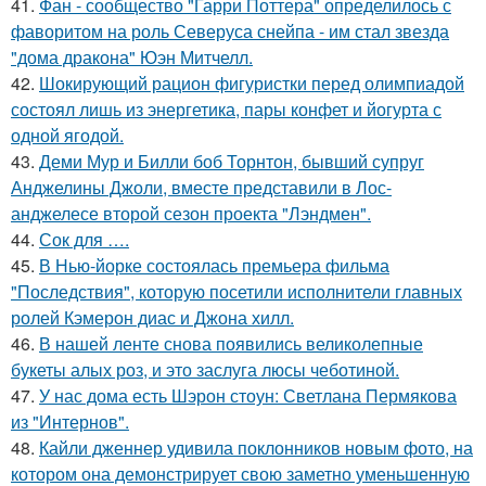
41.
Фан - сообщество "Гарри Поттера" определилось с
фаворитом на роль Северуса снейпа - им стал звезда
"дома дракона" Юэн Митчелл.
42.
Шокирующий рацион фигуристки перед олимпиадой
состоял лишь из энергетика, пары конфет и йогурта с
одной ягодой.
43.
Деми Мур и Билли боб Торнтон, бывший супруг
Анджелины Джоли, вместе представили в Лос-
анджелесе второй сезон проекта "Лэндмен".
44.
Сок для ….
45.
В Нью-йорке состоялась премьера фильма
"Последствия", которую посетили исполнители главных
ролей Кэмерон диас и Джона хилл.
46.
В нашей ленте снова появились великолепные
букеты алых роз, и это заслуга люсы чеботиной.
47.
У нас дома есть Шэрон стоун: Светлана Пермякова
из "Интернов".
48.
Кайли дженнер удивила поклонников новым фото, на
котором она демонстрирует свою заметно уменьшенную