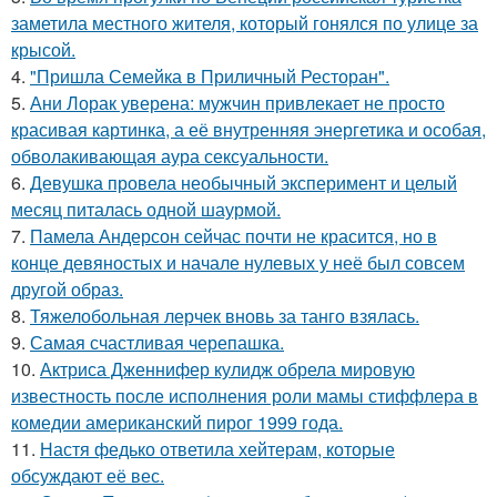
заметила местного жителя, который гонялся по улице за
крысой.
4.
"Пришла Семейка в Приличный Ресторан".
5.
Ани Лорак уверена: мужчин привлекает не просто
красивая картинка, а её внутренняя энергетика и особая,
обволакивающая аура сексуальности.
6.
Девушка провела необычный эксперимент и целый
месяц питалась одной шаурмой.
7.
Памела Андерсон сейчас почти не красится, но в
конце девяностых и начале нулевых у неё был совсем
другой образ.
8.
Тяжелобольная лерчек вновь за танго взялась.
9.
Самая счастливая черепашка.
10.
Актриса Дженнифер кулидж обрела мировую
известность после исполнения роли мамы стиффлера в
комедии американский пирог 1999 года.
11.
Настя федько ответила хейтерам, которые
обсуждают её вес.