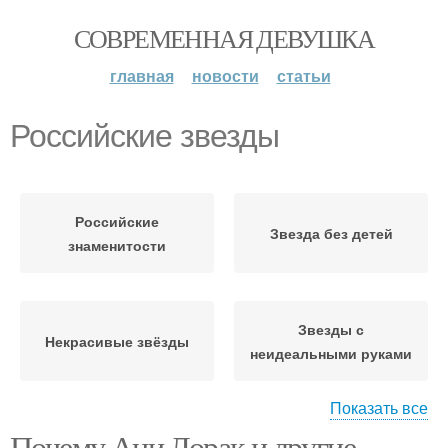
СОВРЕМЕННАЯ ДЕВУШКА
главная
новости
статьи
Российские звезды
Российские
Звезда без детей
знаменитости
Звезды с
Некрасивые звёзды
неидеальными руками
Показать все
Почему Ани Лорак и другие
Звезда с неидеальными
Звезда с некрасивой