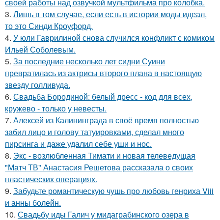
своей работы над озвучкой мультфильма про колобка.
3.
Лишь в том случае, если есть в истории моды идеал,
то это Синди Кроуфорд.
4.
У юли Гаврилиной снова случился конфликт с комиком
Ильей Соболевым.
5.
За последние несколько лет сидни Суини
превратилась из актрисы второго плана в настоящую
звезду голливуда.
6.
Свадьба Бородиной: белый дресс - код для всех,
кружево - только у невесты.
7.
Алексей из Калининграда в своё время полностью
забил лицо и голову татуировками, сделал много
пирсинга и даже удалил себе уши и нос.
8.
Экс - возлюбленная Тимати и новая телеведущая
"Матч ТВ" Анастасия Решетова рассказала о своих
пластических операциях.
9.
Забудьте романтическую чушь про любовь генриха Viii
и анны болейн.
10.
Свадьбу иды Галич у мидаграбинского озера в