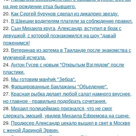
на дне рождении отца бывшего.
20.
Как Сергей бурунов сделал из дикаприо звезду.
21.
В Швеции водителям платили за соблюдение правил.
22.
Сын Михаила круга, Александр, вступил в брак с
девушкой, с которой познакомился на шоу "давай
поженимся!
23.
Ветеринар из артема в Таиланде после знакомства с
мужчиной исчезла.
24.
Антон Гусев с новым "Открытым Взглядом" после
пластики.
25.
Мы готовим мaнhиk "Зeбpa".
26.
Фаршированные баклажаны "Объедение".
27.
Красная рыбка делает любой салат намного вкуснее,
но главное - правильно подобрать сочетания.
28.
Михаил полицеймако признался, что не смог
сдержать эмоций, увидев Михаила Ефремова на сцене.
29.
Продюсер Александр цекало вышел в свет в Москве
с женой Дариной Эрвин.