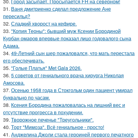
30.
Город засыпает. Просыпается FH на северном!
31.
Ваня дмитриенко сделал предложение Ане
пересильд?
32.
Сладкий хворост на кефире.
33.
"Копия Теоны": бывший муж Ксении Бородиной
Курбан омаров впервые показал лицо годовалого сына
Адама.
34.
49-Летний сын шер пожаловался, что мать перестала
его обеспечивать.
35.
"Голые Платья" Met Gala 2026.
36.
5 советов от гениального врача хирурга Николая
Амосова.
37.
Осенью 1958 года в Стокгольм один пациент умирал
буквально по часам.
38.
Ксения Бородина пожаловалась на лишний вес и
отсутствие прогресса в похудении.
39.
Творожное печенье "Треугольники".
40.
Торт "Мимоза". Всё гениальное - просто!
41.
Анджелина Джоли стала героиней первого печатного