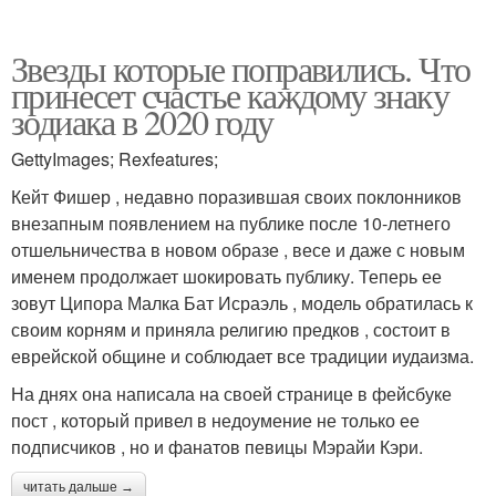
Звезды которые поправились. Что
принесет счастье каждому знаку
зодиака в 2020 году
GettyImages; Rexfeatures;
Кейт Фишер , недавно поразившая своих поклонников
внезапным появлением на публике после 10-летнего
отшельничества в новом образе , весе и даже с новым
именем продолжает шокировать публику. Теперь ее
зовут Ципора Малка Бат Исраэль , модель обратилась к
своим корням и приняла религию предков , состоит в
еврейской общине и соблюдает все традиции иудаизма.
На днях она написала на своей странице в фейсбуке
пост , который привел в недоумение не только ее
подписчиков , но и фанатов певицы Мэрайи Кэри.
читать дальше →