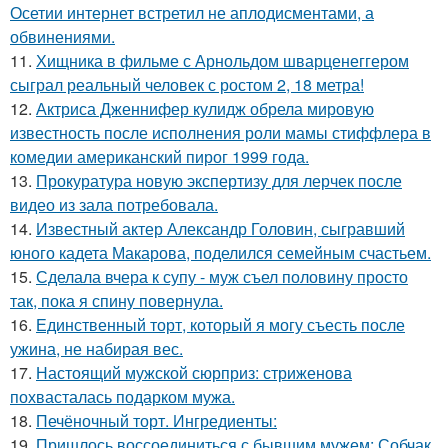
Осетии интернет встретил не аплодисментами, а
обвинениями.
11.
Хищника в фильме с Арнольдом шварценеггером
сыграл реальный человек с ростом 2, 18 метра!
12.
Актриса Дженнифер кулидж обрела мировую
известность после исполнения роли мамы стиффлера в
комедии американский пирог 1999 года.
13.
Прокуратура новую экспертизу для лерчек после
видео из зала потребовала.
14.
Известный актер Александр Головин, сыгравший
юного кадета Макарова, поделился семейным счастьем.
15.
Сделала вчера к супу - муж съел половину просто
так, пока я спину повернула.
16.
Единственный торт, который я могу съесть после
ужина, не набирая вес.
17.
Настоящий мужской сюрприз: стриженова
похвасталась подарком мужа.
18.
Печёночный торт. Ингредиенты:
19.
Пришлось воссоединиться с бывшим мужем: Собчак