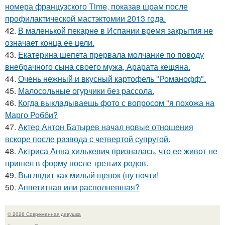
номера французского Time, показав шрам после
профилактической мастэктомии 2013 года.
42.
В маленькой пекарне в Испании время закрытия не
означает конца ее цели.
43.
Екатерина шепета прервала молчание по поводу
внебрачного сына своего мужа, Арарата кещяна.
44.
Очень нежный и вкусный картофель "Романофф".
45.
Малосольные огурчики без рассола.
46.
Когда выкладываешь фото с вопросом "я похожа на
Марго Робби?
47.
Актер Антон Батырев начал новые отношения
вскоре после развода с четвертой супругой.
48.
Актриса Анна хилькевич призналась, что ее живот не
пришел в форму после третьих родов.
49.
Выглядит как милый щенок (ну почти!
50.
Аппетитная или располневшая?
© 2026 Современная девушка