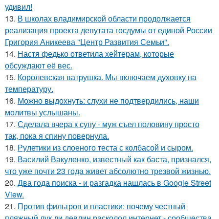
удивил!
13.
В школах владимирской области продолжается
реализация проекта депутата госдумы от единой России
Григория Аникеева "Центр Развития Семьи".
14.
Настя федько ответила хейтерам, которые
обсуждают её вес.
15.
Королевская ватрушка. Мы включаем духовку на
температуру.
16.
Можно выдохнуть: слухи не подтвердились, наши
молитвы услышаны.
17.
Сделала вчера к супу - муж съел половину просто
так, пока я спину повернула.
18.
Рулетики из слоеного теста с колбасой и сыром.
19.
Василий Вакуленко, известный как баста, признался,
что уже почти 23 года живет абсолютно трезвой жизнью.
20.
Два года поиска - и разгадка нашлась в Google Street
View.
21.
Против фильтров и пластики: почему честный
пляжный лук ди девлин расколол интернет - сообщества.