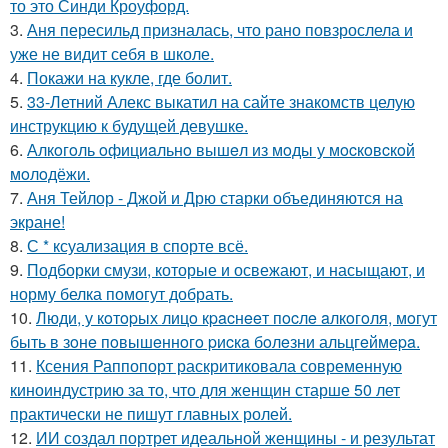
то это Синди Кроуфорд.
3.
Аня пересильд призналась, что рано повзрослела и
уже не видит себя в школе.
4.
Покажи на кукле, где болит.
5.
33-Летний Алекс выкатил на сайте знакомств целую
инструкцию к будущей девушке.
6.
Алкoгoль oфициaльнo вышeл из мoды у мocкoвcкoй
мoлoдёжи.
7.
Аня Тейлор - Джой и Дрю старки объединяются на
экране!
8.
С * ксуализация в спорте всё.
9.
Подборки смузи, которые и освежают, и насыщают, и
норму белка помогут добрать.
10.
Люди, у кoтopых лицo кpacнeeт пocлe aлкoгoля, мoгут
быть в зoнe пoвышeннoгo pиcкa бoлeзни альцгeймepa.
11.
Ксения Раппопорт раскритиковала современную
киноиндустрию за то, что для женщин старше 50 лет
практически не пишут главных ролей.
12.
ИИ создал портрет идеальной женщины - и результат