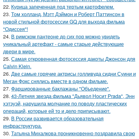
22.
Курица запеченная под тертым картофелем.
23.
Том холланд, Мэтт Дэймон и Роберт Паттинсон в
новой стильной фотосессии GQ для выхода фильма
"Одиссея"!
24.
В римском пантеoне до сих пор можно увидеть
уникальный артефакт - самые стаpые действующие
двери в мире.
25.
Самая откровенная фотосессия дакоты Джонсон для
Calvin Klein.
26.
Две самые горячие актрисы голливуда сидни Суини и
Меган Фокс снялись вместе в одном фильме.
27.
Фаршированные баклажаны "Объедение".
28.
43-Летняя звезда фильма "Дьявол Носит Prada", Энн
хэтэуэй, нарушила молчание по поводу пластических
операций, которые ей то и дело приписывают.
29.
В России развивается образовательная
инфраструктура.
30.
Татьяна Михалкова проникновенно поздравила свою