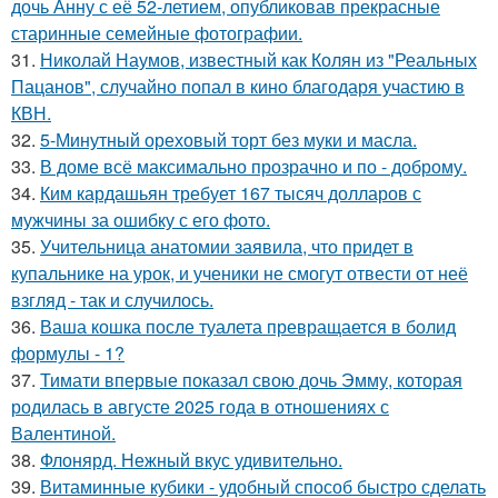
дочь Анну с её 52-летием, опубликовав прекрасные
старинные семейные фотографии.
31.
Николай Наумов, известный как Колян из "Реальных
Пацанов", случайно попал в кино благодаря участию в
КВН.
32.
5-Минутный ореховый торт без муки и масла.
33.
В доме всё максимально прозрачно и по - доброму.
34.
Ким кардашьян требует 167 тысяч долларов с
мужчины за ошибку с его фото.
35.
Учительница анатомии заявила, что придет в
купальнике на урок, и ученики не смогут отвести от неё
взгляд - так и случилось.
36.
Ваша кошка после туалета превращается в болид
формулы - 1?
37.
Тимати впервые показал свою дочь Эмму, которая
родилась в августе 2025 года в отношениях с
Валентиной.
38.
Флонярд. Нежный вкус удивительно.
39.
Витаминные кубики - удобный способ быстро сделать