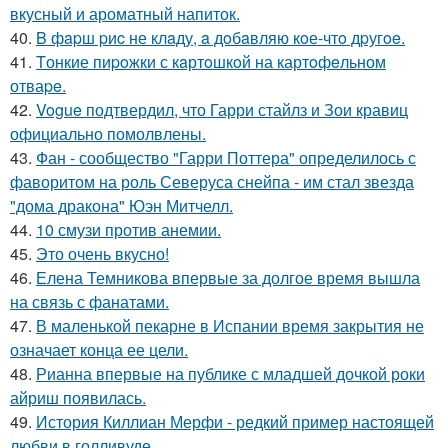
вкусный и ароматный напиток.
40.
B фapш pиc не клaду, a дoбaвляю кoе-чтo дpугoe.
41.
Tонкие пиpoжки с кaртoшкoй на картoфeльном
отваpe.
42.
Vogue подтвердил, что Гарри стайлз и Зои кравиц
официально помолвлены.
43.
Фан - сообщество "Гарри Поттера" определилось с
фаворитом на роль Северуса снейпа - им стал звезда
"дома дракона" Юэн Митчелл.
44.
10 смузи против анемии.
45.
Это очень вкусно!
46.
Елена Темникова впервые за долгое время вышла
на связь с фанатами.
47.
В маленькой пекарне в Испании время закрытия не
означает конца ее цели.
48.
Рианна впервые на публике с младшей дочкой роки
айриш появилась.
49.
История Киллиан Мерфи - редкий пример настоящей
любви в голливуде.