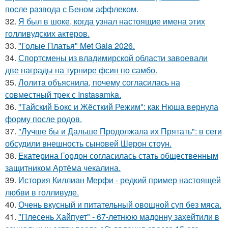
после развода с Беном аффлеком.
32.
Я был в шоке, когда узнал настоящие имена этих
голливудских актеров.
33.
"Голые Платья" Met Gala 2026.
34.
Спортсмены из владимирской области завоевали
две награды на турнире фсин по самбо.
35.
Лолита объяснила, почему согласилась на
совместный трек с Instasamka.
36.
"Тайский Бокс и Жёсткий Режим": как Нюша вернула
форму после родов.
37.
"Лучше бы и Дальше Продолжала их Прятать": в сети
обсудили внешность сыновей Шерон стоун.
38.
Екатерина Гордон согласилась стать общественным
защитником Артёма чекалина.
39.
История Киллиан Мерфи - редкий пример настоящей
любви в голливуде.
40.
Очень вкусный и питательный овощной суп без мяса.
41.
"Плесень Хайпует" - 67-летнюю мадонну захейтили в