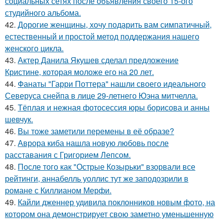
социальных сетях после объявления своего 15-ого
студийного альбома.
42.
Дорогие женщины, хочу подарить вам симпатичный,
естественный и простой метод поддержания нашего
женского цикла.
43.
Актер Данила Якушев сделал предложение
Кристине, которая моложе его на 20 лет.
44.
Фанаты "Гарри Поттера" нашли своего идеального
Северуса снейпа в лице 29-летнего Юэна митчелла.
45.
Тёплая и нежная фотосессия юры борисова и анны
шевчук.
46.
Вы тоже заметили перемены в её образе?
47.
Аврора киба нашла новую любовь после
расставания с Григорием Лепсом.
48.
После того как "Острые Козырьки" взорвали все
рейтинги, аннабелль уоллис тут же заподозрили в
романе с Киллианом Мерфи.
49.
Кайли дженнер удивила поклонников новым фото, на
котором она демонстрирует свою заметно уменьшенную