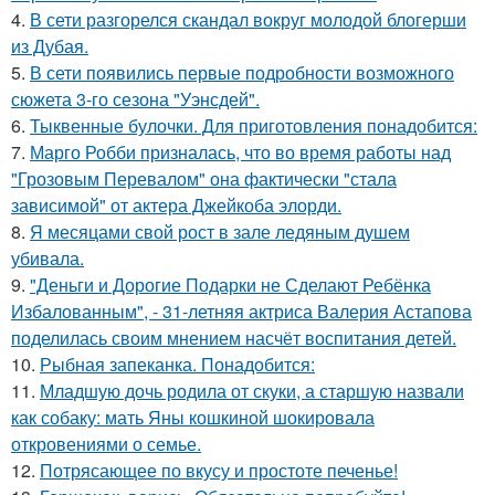
4.
В сети разгорелся скандал вокруг молодой блогерши
из Дубая.
5.
В сети появились первые подробности возможного
сюжета 3-го сезона "Уэнсдей".
6.
Тыквенные булочки. Для приготовления понадобится:
7.
Марго Робби призналась, что во время работы над
"Грозовым Перевалом" она фактически "стала
зависимой" от актера Джейкоба элорди.
8.
Я месяцами свой рост в зале ледяным душем
убивала.
9.
"Деньги и Дорогие Подарки не Сделают Ребёнка
Избалованным", - 31-летняя актриса Валерия Астапова
поделилась своим мнением насчёт воспитания детей.
10.
Рыбная запеканка. Понадобится:
11.
Младшую дочь родила от скуки, а старшую назвали
как собаку: мать Яны кошкиной шокировала
откровениями о семье.
12.
Потрясающее по вкусу и простоте печенье!