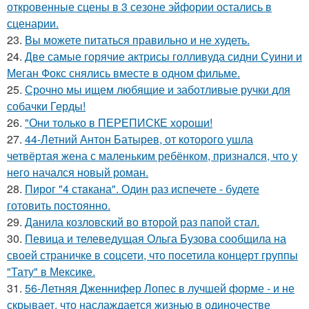
откровенные сцены в 3 сезоне эйфории остались в
сценарии.
23.
Вы можете питаться правильно и не худеть.
24.
Две самые горячие актрисы голливуда сидни Суини и
Меган Фокс снялись вместе в одном фильме.
25.
Срочно мы ищем любящие и заботливые ручки для
собачки Герды!
26.
"Они только в ПЕРЕПИСКЕ хороши!
27.
44-Летний Антон Батырев, от которого ушла
четвёртая жена с маленьким ребёнком, признался, что у
него начался новый роман.
28.
Пирог "4 стaкана". Один раз испечете - будете
готовить постоянно.
29.
Данила козловский во второй раз папой стал.
30.
Певица и телеведущая Ольга Бузова сообщила на
своей страничке в соцсети, что посетила концерт группы
"Тату" в Мексике.
31.
56-Летняя Дженнифер Лопес в лучшей форме - и не
скрывает, что наслаждается жизнью в одиночестве