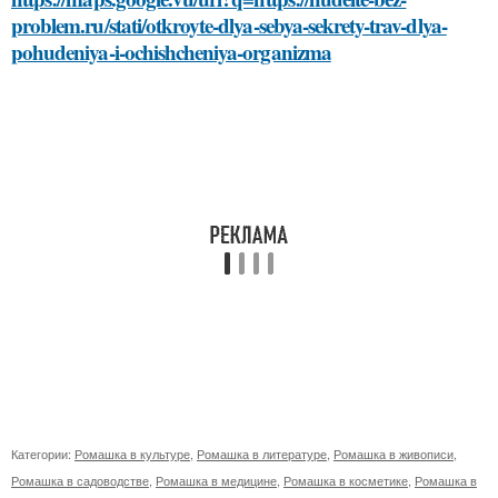
problem.ru/stati/otkroyte-dlya-sebya-sekrety-trav-dlya-
pohudeniya-i-ochishcheniya-organizma
Категории:
Ромашка в культуре
,
Ромашка в литературе
,
Ромашка в живописи
,
Ромашка в садоводстве
,
Ромашка в медицине
,
Ромашка в косметике
,
Ромашка в