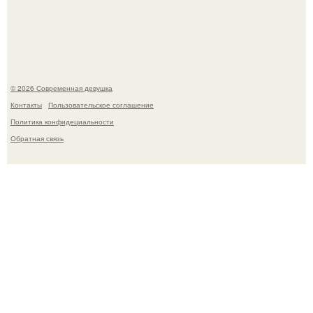
Лишь в том случае, если есть в истории моды идеал, то
это Синди Кроуфорд.
© 2026 Современная девушка
Контакты
Пользовательское соглашение
Политика конфидециальности
Обратная связь