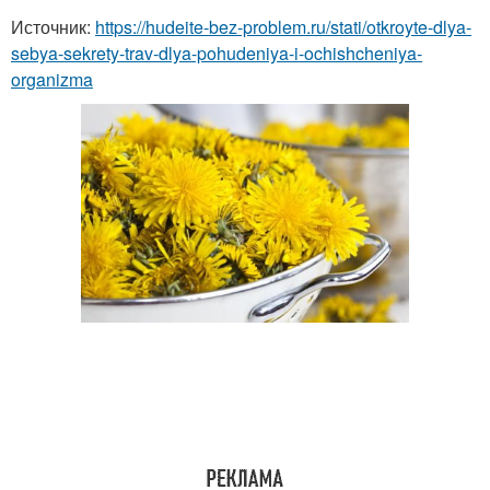
Источник:
https://hudeite-bez-problem.ru/stati/otkroyte-dlya-
sebya-sekrety-trav-dlya-pohudeniya-i-ochishcheniya-
organizma