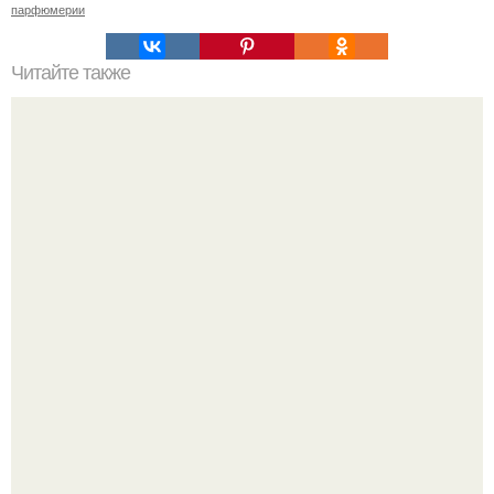
парфюмерии
Читайте также
Откройте для себя новые способы заколоть волосы
Блогерша после паузы снова вышла на связь и