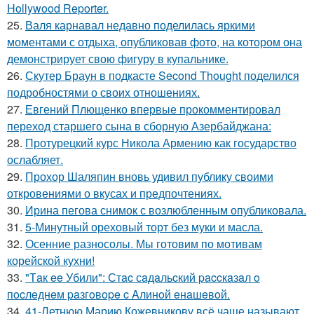
Hollywood Reporter.
25.
Валя карнавал недавно поделилась яркими
моментами с отдыха, опубликовав фото, на котором она
демонстрирует свою фигуру в купальнике.
26.
Скутер Браун в подкасте Second Thought поделился
подробностями о своих отношениях.
27.
Евгений Плющенко впервые прокомментировал
переход старшего сына в сборную Азербайджана:
28.
Протурецкий курс Никола Армению как государство
ослабляет.
29.
Прохор Шаляпин вновь удивил публику своими
откровениями о вкусах и предпочтениях.
30.
Ирина пегова снимок с возлюбленным опубликовала.
31.
5-Минутный ореховый торт без муки и масла.
32.
Осенние разносолы. Мы готовим по мотивам
корейской кухни!
33.
"Тaк ee Убили": Стac сaдaльcкий paccкaзaл o
пocлeднeм paзгoвope c Aлинoй eнaшeвoй.
34.
41-Летнюю Марию Кожевникову всё чаще называют