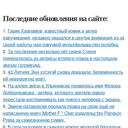
Последние обновления на сайте:
1.
Гарик Харламов, известный комик и актер
озвучивания, недавно оказался в центре внимания из-за
своей работы над озвучкой мультфильма про колобка.
2.
За последние несколько лет сидни Суини
превратилась из актрисы второго плана в настоящую
звезду голливуда.
3.
43-Летняя Энн хэтэуэй снова доказала: беременность
ей невероятно идёт.
4.
На аллее звёзд в Ульяновске появилось имя Фёдора
Добронравова - актёра, которого зрители давно
перестали воспринимать как чужого человека с экрана.
5.
Эмили ратаковски продала права на свою ещё не
написанную книгу Mother F * Cker издательству Penguin
Press за семизначную сумму.
6.
В сети разгорелся скандал вокруг молодой блогерши