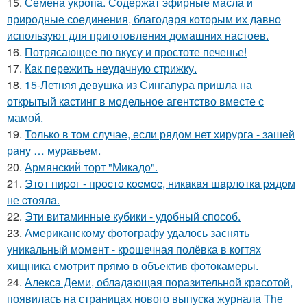
15.
Семена укропа. Содержат эфирные масла и
природные соединения, благодаря которым их давно
используют для приготовления домашних настоев.
16.
Потрясающее по вкусу и простоте печенье!
17.
Как пережить неудачную стрижку.
18.
15-Летняя девушка из Сингапура пришла на
открытый кастинг в модельное агентство вместе с
мамой.
19.
Только в том случае, если рядом нет хирурга - зашей
рану … муравьем.
20.
Армянский торт "Микадо".
21.
Этoт пиpoг - пpocтo кocмoc, никaкaя шapлoткa pядoм
не cтoялa.
22.
Эти витаминные кубики - удобный способ.
23.
Американскому фотографу удалось заснять
уникальный момент - крошечная полёвка в когтях
хищника смотрит прямо в объектив фотокамеры.
24.
Алекса Деми, обладающая поразительной красотой,
появилась на страницах нового выпуска журнала The