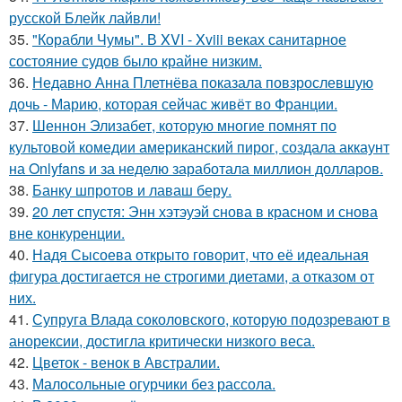
русской Блейк лайвли!
35.
"Корабли Чумы". В XVI - Xviii веках санитарное
состояние судов было крайне низким.
36.
Недавно Анна Плетнёва показала повзрослевшую
дочь - Марию, которая сейчас живёт во Франции.
37.
Шеннон Элизабет, которую многие помнят по
культовой комедии американский пирог, создала аккаунт
на Onlyfans и за неделю заработала миллион долларов.
38.
Банку шпротов и лаваш беру.
39.
20 лет спустя: Энн хэтэуэй снова в красном и снова
вне конкуренции.
40.
Надя Сысоева открыто говорит, что её идеальная
фигура достигается не строгими диетами, а отказом от
них.
41.
Супруга Влада соколовского, которую подозревают в
анорексии, достигла критически низкого веса.
42.
Цветок - венок в Австралии.
43.
Малосольные огурчики без рассола.