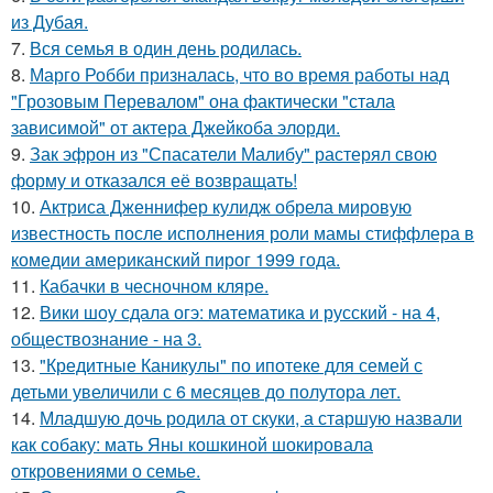
из Дубая.
7.
Вся семья в один день родилась.
8.
Марго Робби призналась, что во время работы над
"Грозовым Перевалом" она фактически "стала
зависимой" от актера Джейкоба элорди.
9.
Зак эфрон из "Спасатели Малибу" растерял свою
форму и отказался её возвращать!
10.
Актриса Дженнифер кулидж обрела мировую
известность после исполнения роли мамы стиффлера в
комедии американский пирог 1999 года.
11.
Кабачки в чесночном кляре.
12.
Вики шоу сдала огэ: математика и русский - на 4,
обществознание - на 3.
13.
"Кредитные Каникулы" по ипотеке для семей с
детьми увеличили с 6 месяцев до полутора лет.
14.
Младшую дочь родила от скуки, а старшую назвали
как собаку: мать Яны кошкиной шокировала
откровениями о семье.