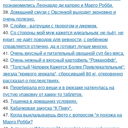
познакомились Леонардо ди каприо и Марго Робби.
38.
Домашний смузи с Овсянкой выходит экономно и
очень полезно.
39.
Слойки - ватрушки с творогом и джемом.
40.
Со стороны мой муж кажется идеальным: не пьёт, не
курит, не даёт поводов для ревности, с ребёнком
справляется отлично, да и готовит лучше многих.
41.
Очень вкусный и питательный овощной суп без мяса.
42.
Очень нежный и вкусный картофель "Романофф".
43.
"Толстый Человек Кажется Более Привлекательным":
звезда "кривого зеркала", сбросивший 80 кг, откровенно
рассказал о последствиях.
44.
Перебирала его вещи и в рюкзаке наткнулась на
пустую упаковку от каких-то таблеток.
45.
Тушенка в домашних условиях.
46.
Кабачковая закуска "К Пиву".
47.
Когда выкладываешь фото с вопросом "я похожа на
Марго Робби?