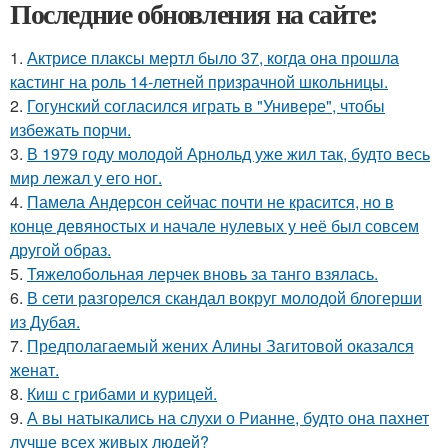
Последние обновления на сайте:
1.
Актрисе плаксы мертл было 37, когда она прошла
кастинг на роль 14-летней призрачной школьницы.
2.
Гогунский согласился играть в "Универе", чтобы
избежать порчи.
3.
В 1979 году молодой Арнольд уже жил так, будто весь
мир лежал у его ног.
4.
Памела Андерсон сейчас почти не красится, но в
конце девяностых и начале нулевых у неё был совсем
другой образ.
5.
Тяжелобольная лерчек вновь за танго взялась.
6.
В сети разгорелся скандал вокруг молодой блогерши
из Дубая.
7.
Предполагаемый жених Алины Загитовой оказался
женат.
8.
Киш с грибами и курицей.
9.
А вы натыкались на слухи о Рианне, будто она пахнет
лучше всех живых людей?