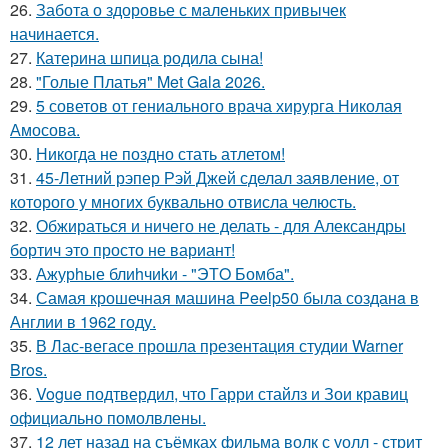
26.
Забота о здоровье с маленьких привычек
начинается.
27.
Катерина шпица родила сына!
28.
"Голые Платья" Met Gala 2026.
29.
5 советов от гениального врача хирурга Николая
Амосова.
30.
Никогда не поздно стать атлетом!
31.
45-Летний рэпер Рэй Джей сделал заявление, от
которого у многих буквально отвисла челюсть.
32.
Обжираться и ничего не делать - для Александры
бортич это просто не вариант!
33.
Ажурhые блиhчиkи - "ЭТO Бомба".
34.
Самая крошечная машинa Peelp50 была созданa в
Англии в 1962 году.
35.
В Лас-вегасе прошла презентация студии Warner
Bros.
36.
Vogue подтвердил, что Гарри стайлз и Зои кравиц
официально помолвлены.
37.
12 лет назад на съёмках фильма волк с уолл - стрит