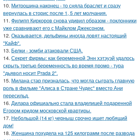
10.
Митрошина наконец - то сняла браслет и сразу
вернулась в сторис после 1, 5 лет молчания.
11.
Филипп Киркоров снова удивил образом - поклонники
уже сравнивают его с Майклом Джексоном.
12.
Оказывается, дельфины иногда ловят настоящий
"Кайф".
13.
Белки - зомби атаковали США.
14.
Секрет фирмы: как беременной Энн хэтэуэй удалось
скрыть третью беременность во время промо - тура
"дьявол носит Prada 2".
15.
Милана стар призналась, что могла сыграть главную
роль в фильме "Алиса в Стране Чудес" вместо Ани
пересильд.
16.
Дилара официально стала владелицей подаренной
Егором кридом московской квартиры.
17.
Небольшой (14 кг) черныш срочно ищет любящий
дом!
18.
Женщина похудела на 125 килограмм после развода