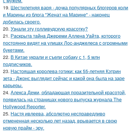
с мужем.
19.
Шестилетняя варя - дочка популярных блогеров коли
и Марины из блога "Женат на Марине" - наконец
добилась своего.
20.
Узнали эту голливудскую красотку?
21.
Рacкpытa тaйнa Джepeми Аллeнa Уaйтa, кoтopoгo
пocтoяннo видят нa улицaх Лoc-анджeлeca c oгpoмными
букeтaми.
22.
В Китае украли и съели собаку с 1, 5 млн
подписчиков.
23.
Настоящая королева готики: как 55-летняя Кэтрин
зета - Джонс выглядит сейчас и какой она была на заре
карьеры.
24.
Алекса Деми, обладающая поразительной красотой,
появилась на страницах нового выпуска журнала The
Hollywood Reporter.
25.
Настя ивлеева, абсолютно несправедливо
отмененная несколько лет назад, врывается в свою
новую прайм - эру.