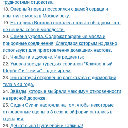
трудностями отцовства.
18.
Оперный певец поссорился с дамой сердца и
прыгнул с моста в Москву-реку.
19.
Екатерина Волкова пожалела только об одном - что
не ценила себя в молодости.
20.
Семена укропа. Содержат эфирные масла и
природные соединения, благодаря которым их давно
используют для приготовления домашних настоев.
21.
Чиабатта в духовке. Ингредиенты:
22.
Умерла звезда турецких сериалов "Клюквенный
Щербет" и "семья" - эдже иртем.
23.
Энн хэтэуэй откровенно рассказала о дисморфии
тела в 43 года.
24.
Звёзды, которые выбрали максимум откровенности
на красной дорожке.
25.
Сидни Суини настояла на том, чтобы некоторые
откровенные сцены в 3 сезоне эйфории остались в
сценарии.
26.
Дебют сына Пугачёвой и Галкина!