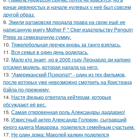
конце девяностых и начале нулевых у неё был совсем
другой образ.
9.
Эмили ратаковски продала права на свою ещё не
написанную книгу Mother F * Cker издательству Penguin
Press за семизначную сумму.
10.
Тяжелобольная лерчек вновь за танго взялась.
11.
Вся семья в один день родилась.
12.
Мало кто знает, но в 2005 году Леонардо ди каприо
отсидел модель, которая напала на него.
13.
"Американский Психопат" - один из тех фильмов,
после которых уже невозможно смотреть на Кристиана
бэйла по-прежнему.
14.
Настя федько ответила хейтерам, которые
обсуждают её вес.
15.
Самая откровенная роль Александры даддарио!
16.
Известный актер Александр Головин, сыгравший
юного кадета Макарова, поделился семейным счастьем.
17.
Не один дома: Маколей калкин поделился