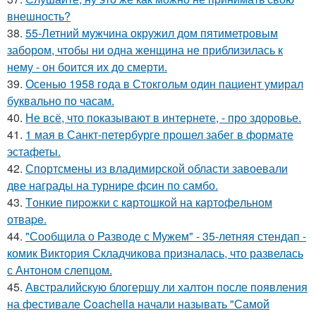
внешность?
38.
55-Летний мужчина окружил дом пятиметровым
забором, чтобы ни одна женщина не приблизилась к
нему - он боится их до смерти.
39.
Осенью 1958 года в Стокгольм один пациент умирал
буквально по часам.
40.
Не всё, что показывают в интернете, - про здоровье.
41.
1 мая в Санкт-петербурге прошел забег в формате
эстафеты.
42.
Спортсмены из владимирской области завоевали
две награды на турнире фсин по самбо.
43.
Tонкие пиpoжки с кaртoшкoй на картoфeльном
отваpe.
44.
"Сообщила о Разводе с Мужем" - 35-летняя стендап -
комик Виктория Складчикова призналась, что развелась
с Антоном слепцом.
45.
Австралийскую блогершу ли халтон после появления
на фестивале Coachella начали называть "Самой