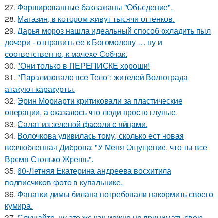
27.
Фаршированные баклажаны "Объедение".
28.
Магазин, в котором живут тысячи оттенков.
29.
Дарья мороз нашла идеальный способ охладить пыл
дочери - отправить ее к Богомолову … ну и,
соответственно, к мачехе Собчак.
30.
"Они только в ПЕРЕПИСКЕ хороши!
31.
"Пapализовало все Тело": жителей Волгограда
атакуют каракурты.
32.
Эрин Мориарти критиковали за пластические
операции, а оказалось что люди просто глупые.
33.
Салат из зеленой фасоли с яйцами.
34.
Волочкова удивилась тому, сколько ест новая
возлюбленная Диброва: "У Меня Ощущение, что ты все
Время Столько Жрешь".
35.
60-Летняя Екатерина андреева восхитила
подписчиков фото в купальнике.
36.
Фанатки димы билана потребовали накормить своего
кумира.
37.
Слушайте, ну это же как можно не принимать свою