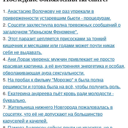
1.
Анастасию Волочкову не раз упрекали в
приверженности устаревшим бьюти - процедурам.
2.
Соцсети захлестнула волна тревожных сообщений о
загадочном "Июньском Феномене".
3.
Этот паразит цепляется присосками за тонкий
кишечник и месяцами или годами может почти никак
себя не выдавать.
4.
Ани Лорак уверена: мужчин привлекает не просто
красивая картинка, а её внутренняя энергетика и особая,
обволакивающая аура сексуальности.
5.
На пробах к фильму "Морозко" я была полна
решимости и готова была на всё, чтобы получить роль.
6.
Екатерина андреева пьёт кровь ради молодости -
буквально.
7.
Жительница нижнего Новгорода пожаловалась в
соцсетях, что её не допускают на большинство
каруселей и качелей.
8.
Памела Андерсон сейчас почти не красится, но в