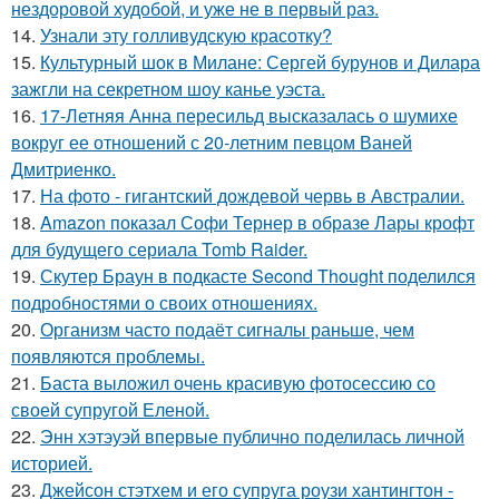
нездоровой худобой, и уже не в первый раз.
14.
Узнали эту голливудскую красотку?
15.
Культурный шок в Милане: Сергей бурунов и Дилара
зажгли на секретном шоу канье уэста.
16.
17-Летняя Анна пересильд высказалась о шумихе
вокруг ее отношений с 20-летним певцом Ваней
Дмитриенко.
17.
На фото - гигантский дождевой червь в Австралии.
18.
Amazon показал Софи Тернер в образе Лары крофт
для будущего сериала Tomb Raider.
19.
Скутер Браун в подкасте Second Thought поделился
подробностями о своих отношениях.
20.
Организм часто подаёт сигналы раньше, чем
появляются проблемы.
21.
Баста выложил очень красивую фотосессию со
своей супругой Еленой.
22.
Энн хэтэуэй впервые публично поделилась личной
историей.
23.
Джейсон стэтхем и его супруга роузи хантингтон -