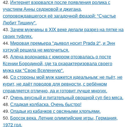
42.
Интернет взорвался после появления ролика с
участием Анны седоковой и джигана,
сопровождавшегося её загадочной фразой: "Счастье
Любит Тишину".
43.
Зачем мужчины в XIX веке делали разрез на пятке на
своих туфлях.
44.
Мировая премьера "дьявол носит Prada 2", и Энн
хэтэуэй решила не мелочиться.
45.
Алена водонаева с юмором отозвалась о посте
Ксении Бородиной, где та охарактеризовала своего
мужа как "Свою Вселенную".
46.
Со стороны мой муж кажется идеальным: не пьёт, не
курит, не даёт поводов для ревности, с ребёнком
справляется отлично, да и готовит лучше многих.
47.
Очень вкусный и питательный овощной суп без мяса.
48.
Сладкая колбаска. Очень быстро!
49.
Оладьи из кабачков с овсяными хлопьями.
50.
Бросок века. Летние олимпийские игры, Германия,
1972 год.