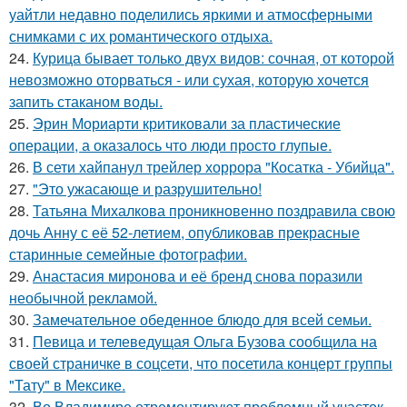
уайтли недавно поделились яркими и атмосферными
снимками с их романтического отдыха.
24.
Курица бывает только двух видов: сочная, от которой
невозможно оторваться - или сухая, которую хочется
запить стаканом воды.
25.
Эрин Мориарти критиковали за пластические
операции, а оказалось что люди просто глупые.
26.
В сети хайпанул трейлер хоррора "Косатка - Убийца".
27.
"Это ужасающе и разрушительно!
28.
Татьяна Михалкова проникновенно поздравила свою
дочь Анну с её 52-летием, опубликовав прекрасные
старинные семейные фотографии.
29.
Анастасия миронова и её бренд снова поразили
необычной рекламой.
30.
Замечательное обеденное блюдо для всей семьи.
31.
Певица и телеведущая Ольга Бузова сообщила на
своей страничке в соцсети, что посетила концерт группы
"Тату" в Мексике.
32.
Во Владимире отремонтируют проблемный участок