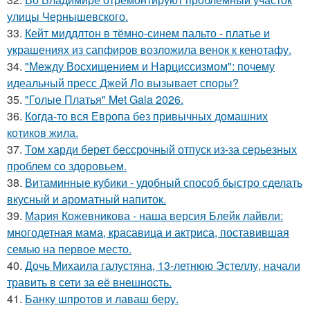
улицы Чернышевского.
33.
Кейт миддлтон в тёмно-синем пальто - платье и
украшениях из сапфиров возложила венок к кенотафу.
34.
"Между Восхищением и Нарциссизмом": почему
идеальный пресс Джей Ло вызывает споры?
35.
"Голые Платья" Met Gala 2026.
36.
Когда-то вся Европа без привычных домашних
котиков жила.
37.
Том харди берет бессрочный отпуск из-за серьезных
проблем со здоровьем.
38.
Витаминные кубики - удобный способ быстро сделать
вкусный и ароматный напиток.
39.
Мария Кожевникова - наша версия Блейк лайвли:
многодетная мама, красавица и актриса, поставившая
семью на первое место.
40.
Дочь Михаила галустяна, 13-летнюю Эстеллу, начали
травить в сети за её внешность.
41.
Банку шпротов и лаваш беру.