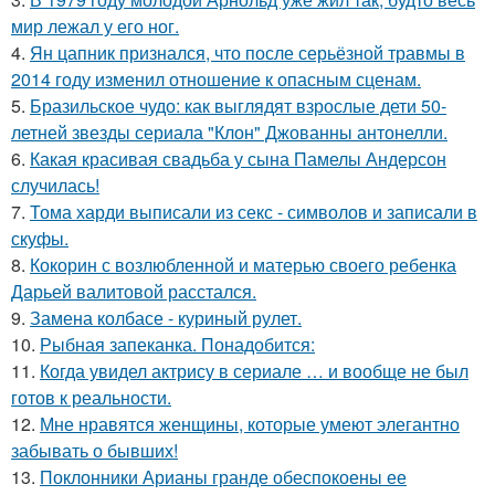
мир лежал у его ног.
4.
Ян цапник признался, что после серьёзной травмы в
2014 году изменил отношение к опасным сценам.
5.
Бразильское чудо: как выглядят взрослые дети 50-
летней звезды сериала "Клон" Джованны антонелли.
6.
Какая красивая свадьба у сына Памелы Андерсон
случилась!
7.
Тома харди выписали из секс - символов и записали в
скуфы.
8.
Кокорин с возлюбленной и матерью своего ребенка
Дарьей валитовой расстался.
9.
Замена колбасе - куриный рулет.
10.
Рыбная запеканка. Понадобится:
11.
Когда увидел актрису в сериале … и вообще не был
готов к реальности.
12.
Мне нравятся женщины, которые умеют элегантно
забывать о бывших!
13.
Поклонники Арианы гранде обеспокоены ее