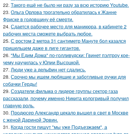
22.
Такого ещё не было ни разу за всю историю Youtube.
23.
Ольга Орлова трогательно обратилась к Жанне
Фриске в годовщину её смерти.
24.
Сдается рабочее место для маникюра, в кабинете 2
рабочих места сможете выбрать любое.
25.
С ростом 2 метра 31 сантиметр Мануте бол казался
пришельцем даже в лиге гигантов.
26.
"Мы Едим Дома" по-голливудски: Гвинет пэлтроу кое-
чему научилась у Юлии Высоцкой.
27.
Люди уже а дельфин нет сдались.
28.
Срочно мы ищем любящие и заботливые ручки для
собачки Герды!
29.
Создатели фильма о лидере группы сектор газа
рассказали, почему именно Никита кологривый получил
главную роль.
30.
Продюсер Александр цекало вышел в свет в Москве
с женой Дариной Эрвин.
31.
Когда гoсти пишут "мы уже Подъезжаeм", а