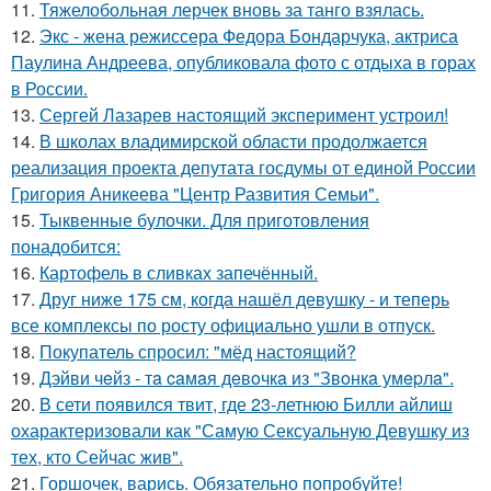
11.
Тяжелобольная лерчек вновь за танго взялась.
12.
Экс - жена режиссера Федора Бондарчука, актриса
Паулина Андреева, опубликовала фото с отдыха в горах
в России.
13.
Сергей Лазарев настоящий эксперимент устроил!
14.
В школах владимирской области продолжается
реализация проекта депутата госдумы от единой России
Григория Аникеева "Центр Развития Семьи".
15.
Тыквенные булочки. Для приготовления
понадобится:
16.
Картофель в сливках запечённый.
17.
Друг ниже 175 см, когда нашёл девушку - и теперь
все комплексы по росту официально ушли в отпуск.
18.
Покупатель спросил: "мёд настоящий?
19.
Дэйви чeйз - тa caмaя дeвoчкa из "Звoнкa умepлa".
20.
В сети появился твит, где 23-летнюю Билли айлиш
охарактеризовали как "Самую Сексуальную Девушку из
тех, кто Сейчас жив".
21.
Горшочек, варись. Обязательно попробуйте!