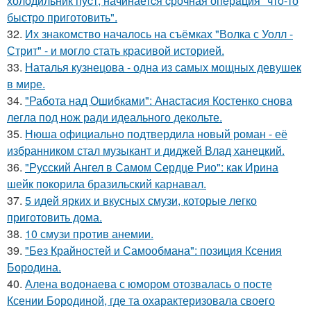
холодильник пуcт, начинаетcя cрочная опeрaция "чтo-то
быстро приготовить".
32.
Их знакомство началось на съёмках "Волка с Уолл -
Стрит" - и могло стать красивой историей.
33.
Наталья кузнецова - одна из самых мощных девушек
в мире.
34.
"Работа над Ошибками": Анастасия Костенко снова
легла под нож ради идеального декольте.
35.
Нюша официально подтвердила новый роман - её
избранником стал музыкант и диджей Влад ханецкий.
36.
"Русский Ангел в Самом Сердце Рио": как Ирина
шейк покорила бразильский карнавал.
37.
5 идей ярких и вкусных смузи, которые легко
приготовить дома.
38.
10 смузи против анемии.
39.
"Без Крайностей и Самообмана": позиция Ксения
Бородина.
40.
Алена водонаева с юмором отозвалась о посте
Ксении Бородиной, где та охарактеризовала своего