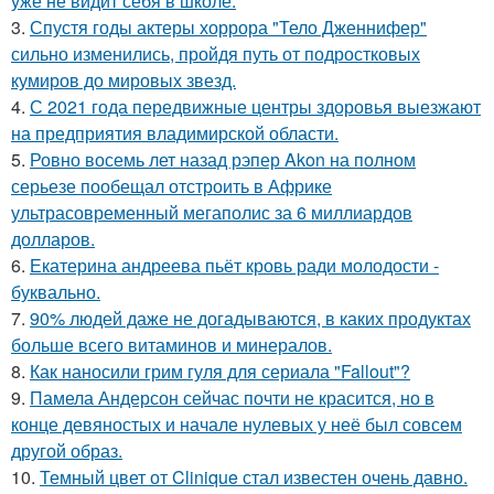
уже не видит себя в школе.
3.
Спустя годы актеры хоррора "Тело Дженнифер"
сильно изменились, пройдя путь от подростковых
кумиров до мировых звезд.
4.
С 2021 года передвижные центры здоровья выезжают
на предприятия владимирской области.
5.
Ровно восемь лет назад рэпер Akon на полном
серьезе пообещал отстроить в Африке
ультрасовременный мегаполис за 6 миллиардов
долларов.
6.
Екатерина андреева пьёт кровь ради молодости -
буквально.
7.
90% людей даже не догадываются, в каких продуктах
больше всего витаминов и минералов.
8.
Как наносили грим гуля для сериала "Fallout"?
9.
Памела Андерсон сейчас почти не красится, но в
конце девяностых и начале нулевых у неё был совсем
другой образ.
10.
Темный цвет от Clinique стал известен очень давно.