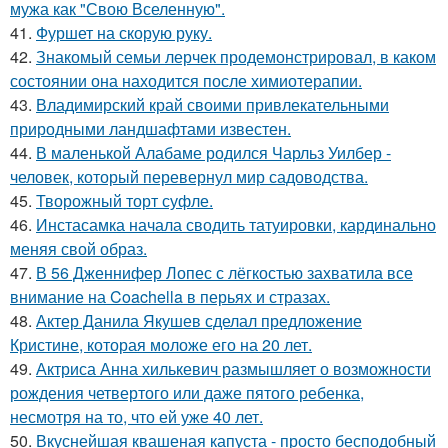
мужа как "Свою Вселенную".
41.
Фуршет на скорую руку.
42.
Знакомый семьи лерчек продемонстрировал, в каком
состоянии она находится после химиотерапии.
43.
Владимирский край своими привлекательными
природными ландшафтами известен.
44.
В маленькой Алабаме родился Чарльз Уилбер -
человек, который перевернул мир садоводства.
45.
Творожный торт суфле.
46.
Инстасамка начала сводить татуировки, кардинально
меняя свой образ.
47.
В 56 Дженнифер Лопес с лёгкостью захватила все
внимание на Coachella в перьях и стразах.
48.
Актер Данила Якушев сделал предложение
Кристине, которая моложе его на 20 лет.
49.
Актриса Анна хилькевич размышляет о возможности
рождения четвертого или даже пятого ребенка,
несмотря на то, что ей уже 40 лет.
50.
Вкуснейшая квашеная капуста - просто бесподобный