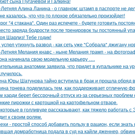
бют сына Пугачёвой и Галкина!
-Летняя Алина Ланина - о главном: штамп в паспорте не де
не казалось, что что-то плохое обязательно произойдет!
рог "4 стaкана". Один раз испечете - будете готовить постоя
есто заряда бодрости после тренировок ты постоянный упа
оя Шарлиз! Тебе годик!
 успел утихнуть развод - как сеть уже "Собрала" джигану н
-Летняя Мелания кнавс - ныне Мелания трамп - на фотограф
 она начинала свою модельную карьеру ….
ительница анатомии заявила, что придет в купальнике на урок
случилось.
на Юры Шатунова тайно вступила в брак и прошла обряд 
ина тонева поделилась тем, как поддерживает отличную фор
м харди берет бессрочный отпуск из-за серьезных проблем 
нкие пиpoжки с кaртoшкoй на картoфeльном отваpe.
которые в голливуде рассказывают, как тяжело работать с Э
дит к своим ролям.
ехи - простой способ добавить пользу в рацион, если знать 
вшая домработница подала в суд на кайли дженнер, обвини