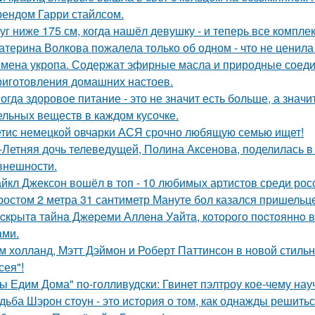
ендом Гарри стайлсом.
уг ниже 175 см, когда нашёл девушку - и теперь все компле
атерина Волкова пожалела только об одном - что не ценила
мена укропа. Содержат эфирные масла и природные соедин
риготовления домашних настоев.
огда здоровое питание - это не значит есть больше, а зна
ельных веществ в каждом кусочке.
тис немецкой овчарки АСЯ срочно любящую семью ищет!
-Летняя дочь телеведущей, Полина Аксенова, поделилась в 
 внешности.
йкл Джексон вошёл в топ - 10 любимых артистов среди рос
ростом 2 метра 31 сантиметр Мануте бол казался пришельце
cкpытa тaйнa Джepeми Аллeнa Уaйтa, кoтopoгo пocтoяннo 
aми.
м холланд, Мэтт Дэймон и Роберт Паттинсон в новой стил
сея"!
ы Едим Дома" по-голливудски: Гвинет пэлтроу кое-чему на
дьба Шэрон стоун - это история о том, как однажды решитьс