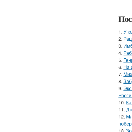
Пос
1.
У ю
2.
Рац
3.
Имб
4.
Раб
5.
Ген
6.
На 
7.
Мих
8.
Заб
9.
Экс
Росси
10.
Ка
11.
Дж
12.
Мл
побер
13.
Зо