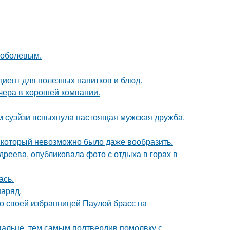
Соболевым.
диент для полезных напитков и блюд.
чера в хорошей компании.
м суэйзи вспыхнула настоящая мужская дружба.
т, который невозможно было даже вообразить.
реева, опубликовала фото с отдыха в горах в
ась.
наряд.
о своей избранницей Паулой брасс на
пальце, тем самым подтвердив помолвку с