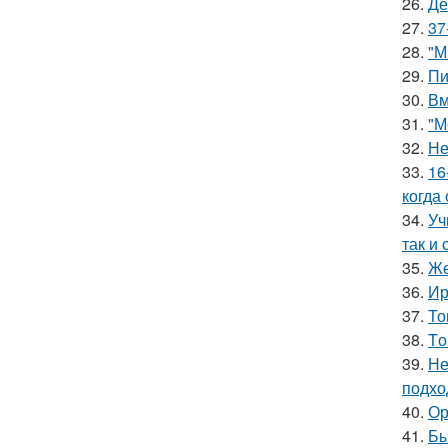
26.
Де
27.
37
28.
"М
29.
Пи
30.
Вм
31.
"М
32.
Не
33.
16
когда
34.
Уч
так и 
35.
Же
36.
Ир
37.
То
38.
Tо
39.
Не
подхо
40.
Ор
41.
Бы