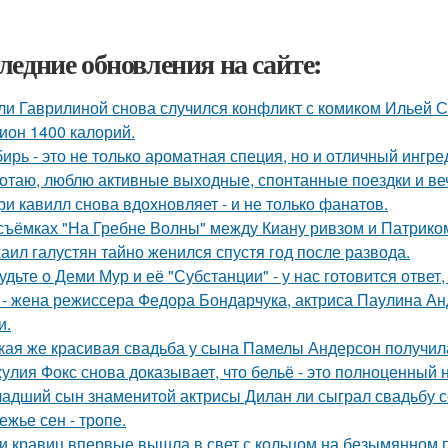
ледние обновления на сайте:
ли Гаврилиной снова случился конфликт с комиком Ильей 
ион 1400 калорий.
ирь - это не только ароматная специя, но и отличный ингре
отаю, люблю активные выходные, спонтанные поездки и ве
ри кавилл снова вдохновляет - и не только фанатов.
съёмках "На Гребне Волны" между Киану ривзом и Патрико
аил галустян тайно женился спустя год после развода.
удьте о Деми Мур и её "Субстанции" - у нас готовится отве
 - жена режиссера Федора Бондарчука, актриса Паулина Анд
и.
кая же красивая свадьба у сына Памелы Андерсон получил
улия Фокс снова доказывает, что бельё - это полноценный 
адший сын знаменитой актрисы Дилан ли сыграл свадьбу с
ежье сен - тропе.
и кравиц впервые вышла в свет с кольцом на безымянном 