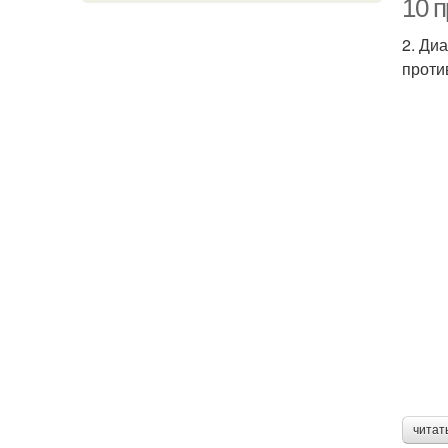
10 
2. Ди
проти
читат