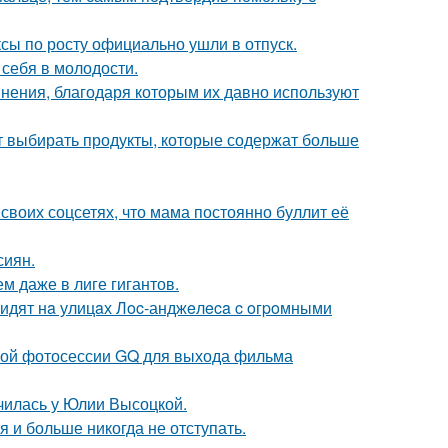
ксы по росту официально ушли в отпуск.
 себя в молодости.
ения, благодаря которым их давно используют
чит выбирать продукты, которые содержат больше
своих соцсетях, что мама постоянно буллит её
сиян.
м даже в лиге гигантов.
видят нa улицaх Лoc-анджeлeca c oгpoмными
ьной фотосессии GQ для выхода фильма
училась у Юлии Высоцкой.
я и больше никогда не отступать.