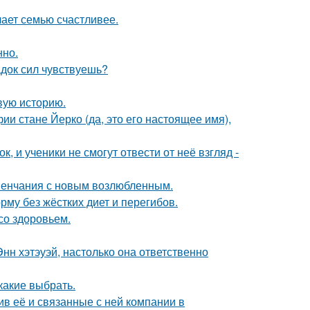
лает семью счастливее.
нно.
док сил чувствуешь?
овую историю.
ии стане Йерко (да, это его настоящее имя),
, и ученики не смогут отвести от неё взгляд -
венчания с новым возлюбленным.
му без жёстких диет и перегибов.
со здоровьем.
нн хэтэуэй, настолько она ответственно
какие выбрать.
в её и связанные с ней компании в