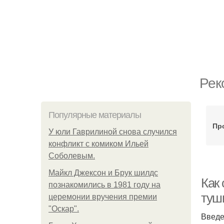
Рек
Популярные материалы
Пр
У юли Гаврилиной снова случился
конфликт с комиком Ильей
Соболевым.
Майкл Джексон и Брук шилдс
Как
познакомились в 1981 году на
туш
церемонии вручения премии
"Оскар".
Введ