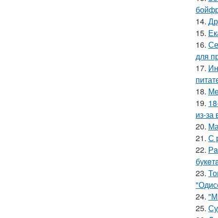
бойфр
14.
Др
15.
Ек
16.
Се
для п
17.
Ин
питат
18.
Ме
19.
18
из-за
20.
Ма
21.
С 
22.
Рa
букeт
23.
То
"Одис
24.
"М
25.
Су