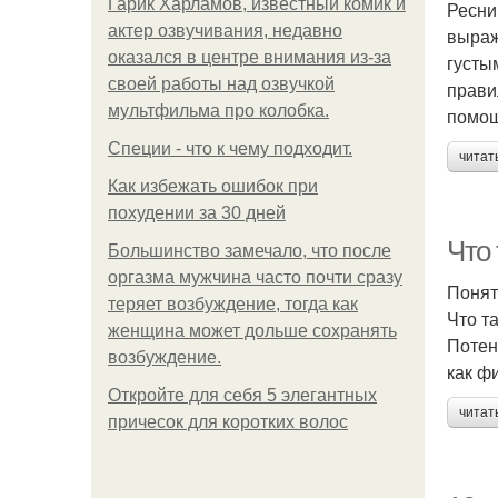
Гарик Харламов, известный комик и
Ресни
актер озвучивания, недавно
выраж
оказался в центре внимания из-за
густы
своей работы над озвучкой
прави
мультфильма про колобка.
помощ
Специи - что к чему подходит.
читат
Как избежать ошибок при
похудении за 30 дней
Что
Большинство замечало, что после
оргазма мужчина часто почти сразу
Понят
теряет возбуждение, тогда как
Что т
женщина может дольше сохранять
Потен
возбуждение.
как ф
Откройте для себя 5 элегантных
читат
причесок для коротких волос