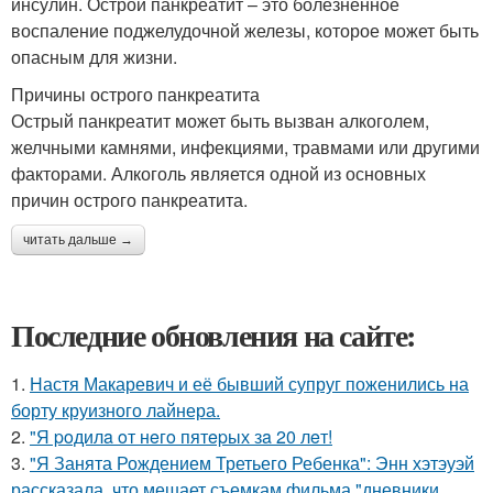
инсулин. Острой панкреатит – это болезненное
воспаление поджелудочной железы, которое может быть
опасным для жизни.
Причины острого панкреатита
Острый панкреатит может быть вызван алкоголем,
желчными камнями, инфекциями, травмами или другими
факторами. Алкоголь является одной из основных
причин острого панкреатита.
читать дальше →
Последние обновления на сайте:
1.
Настя Макаревич и её бывший супруг поженились на
борту круизного лайнера.
2.
"Я poдилa oт нeгo пятepых зa 20 лeт!
3.
"Я Занята Рождением Третьего Ребенка": Энн хэтэуэй
рассказала, что мешает съемкам фильма "дневники