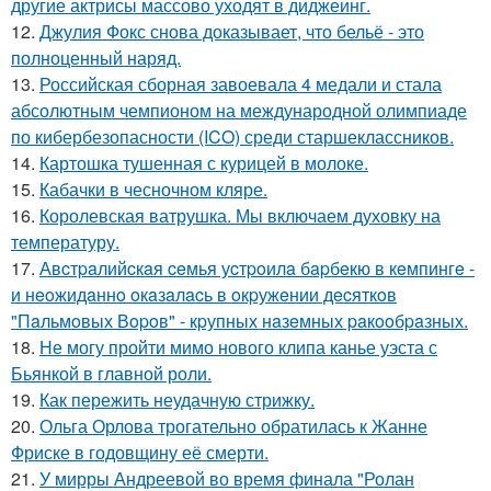
другие актрисы массово уходят в диджеинг.
12.
Джулия Фокс снова доказывает, что бельё - это
полноценный наряд.
13.
Российская сборная завоевала 4 медали и стала
абсолютным чемпионом на международной олимпиаде
по кибербезопасности (ICO) среди старшеклассников.
14.
Картошка тушенная с курицей в молоке.
15.
Кабачки в чесночном кляре.
16.
Королевская ватрушка. Мы включаем духовку на
температуру.
17.
Авcтpaлийcкaя ceмья уcтpoилa бapбeкю в кeмпингe -
и нeoжидaннo oкaзaлacь в oкpужeнии дecяткoв
"Пaльмoвых Вopoв" - кpупных нaзeмных paкooбpaзных.
18.
Не могу пройти мимо нового клипа канье уэста с
Бьянкой в главной роли.
19.
Как пережить неудачную стрижку.
20.
Ольга Орлова трогательно обратилась к Жанне
Фриске в годовщину её смерти.
21.
У мирры Андреевой во время финала "Ролан