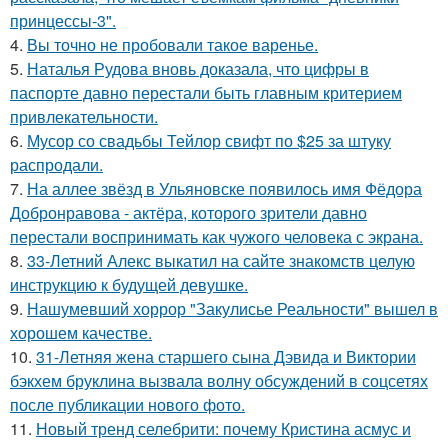
принцессы-3".
4.
Вы точно не пробовали такое варенье.
5.
Наталья Рудова вновь доказала, что цифры в
паспорте давно перестали быть главным критерием
привлекательности.
6.
Мусор со свадьбы Тейлор свифт по $25 за штуку
распродали.
7.
На аллее звёзд в Ульяновске появилось имя Фёдора
Добронравова - актёра, которого зрители давно
перестали воспринимать как чужого человека с экрана.
8.
33-Летний Алекс выкатил на сайте знакомств целую
инструкцию к будущей девушке.
9.
Нашумевший хоррор "Закулисье Реальности" вышел в
хорошем качестве.
10.
31-Летняя жена старшего сына Дэвида и Виктории
бэкхем бруклина вызвала волну обсуждений в соцсетях
после публикации нового фото.
11.
Новый тренд селебрити: почему Кристина асмус и