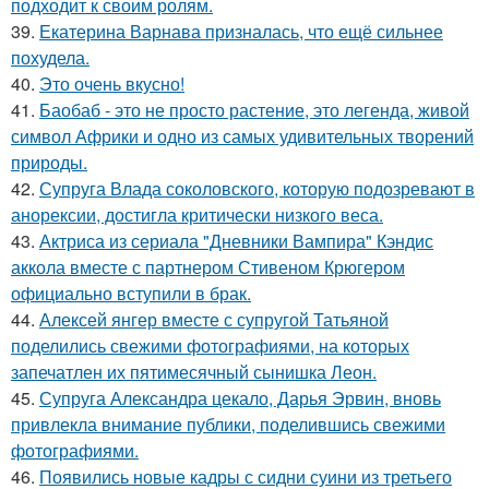
подходит к своим ролям.
39.
Екатерина Варнава призналась, что ещё сильнее
похудела.
40.
Это очень вкусно!
41.
Баобаб - это не просто растение, это легенда, живой
символ Африки и одно из самых удивительных творений
природы.
42.
Супруга Влада соколовского, которую подозревают в
анорексии, достигла критически низкого веса.
43.
Актриса из сериала "Дневники Вампира" Кэндис
аккола вместе с партнером Стивеном Крюгером
официально вступили в брак.
44.
Алексей янгер вместе с супругой Татьяной
поделились свежими фотографиями, на которых
запечатлен их пятимесячный сынишка Леон.
45.
Супруга Александра цекало, Дарья Эрвин, вновь
привлекла внимание публики, поделившись свежими
фотографиями.
46.
Появились новые кадры с сидни суини из третьего