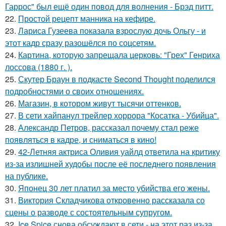
Гаррос" был ещё один повод для волнения - Брэд питт.
22.
Простой рецепт манника на кефире.
23.
Лариса Гузеева показала взрослую дочь Ольгу - и
этот кадр сразу разошёлся по соцсетям.
24.
Картина, которую запрещала церковь: "Грех" Генриха
лоссова (1880 г. ).
25.
Скутер Браун в подкасте Second Thought поделился
подробностями о своих отношениях.
26.
Магазин, в котором живут тысячи оттенков.
27.
В сети хайпанул трейлер хоррора "Косатка - Убийца".
28.
Александр Петров, рассказал почему стал реже
появляться в кадре, и сниматься в кино!
29.
42-Летняя актриса Оливия уайлд ответила на критику
из-за излишней худобы после её последнего появления
на публике.
30.
Японец 30 лет платил за место убийства его жены.
31.
Виктория Складчикова откровенно рассказала со
сцены о разводе с состоятельным супругом.
32.
Ice Spice снова обсуждают в сети - на этот раз из-за