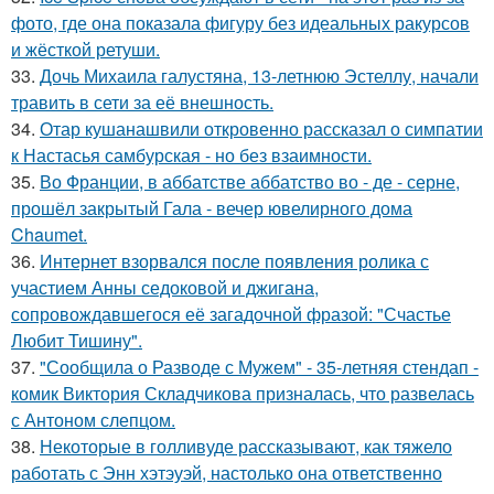
фото, где она показала фигуру без идеальных ракурсов
и жёсткой ретуши.
33.
Дочь Михаила галустяна, 13-летнюю Эстеллу, начали
травить в сети за её внешность.
34.
Отар кушанашвили откровенно рассказал о симпатии
к Настасья самбурская - но без взаимности.
35.
Во Франции, в аббатстве аббатство во - де - серне,
прошёл закрытый Гала - вечер ювелирного дома
Chaumet.
36.
Интернет взорвался после появления ролика с
участием Анны седоковой и джигана,
сопровождавшегося её загадочной фразой: "Счастье
Любит Тишину".
37.
"Сообщила о Разводе с Мужем" - 35-летняя стендап -
комик Виктория Складчикова призналась, что развелась
с Антоном слепцом.
38.
Некоторые в голливуде рассказывают, как тяжело
работать с Энн хэтэуэй, настолько она ответственно