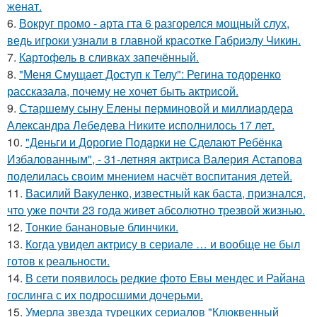
женат.
6.
Вокруг промо - арта гта 6 разгорелся мощный слух,
ведь игроки узнали в главной красотке Габриэлу Чикин.
7.
Картофель в сливках запечённый.
8.
"Меня Смущает Доступ к Телу": Регина тодоренко
рассказала, почему не хочет быть актрисой.
9.
Старшему сыну Елены перминовой и миллиардера
Александра Лебедева Никите исполнилось 17 лет.
10.
"Деньги и Дорогие Подарки не Сделают Ребёнка
Избалованным", - 31-летняя актриса Валерия Астапова
поделилась своим мнением насчёт воспитания детей.
11.
Василий Вакуленко, известный как баста, признался,
что уже почти 23 года живет абсолютно трезвой жизнью.
12.
Тонкие банановые блинчики.
13.
Когда увидел актрису в сериале … и вообще не был
готов к реальности.
14.
В сети появилось редкие фото Евы мендес и Райана
гослинга с их подросшими дочерьми.
15.
Умерла звезда турецких сериалов "Клюквенный