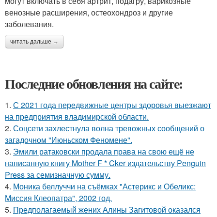
могут включать в себя артрит, подагру, варикозные
венозные расширения, остеохондроз и другие
заболевания.
читать дальше →
Последние обновления на сайте:
1.
С 2021 года передвижные центры здоровья выезжают
на предприятия владимирской области.
2.
Соцсети захлестнула волна тревожных сообщений о
загадочном "Июньском Феномене".
3.
Эмили ратаковски продала права на свою ещё не
написанную книгу Mother F * Cker издательству Penguin
Press за семизначную сумму.
4.
Моника беллуччи на съёмках "Астерикс и Обеликс:
Миссия Клеопатра", 2002 год.
5.
Предполагаемый жених Алины Загитовой оказался