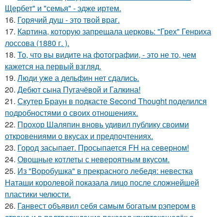
Щербет" и "семья" - эдже иртем.
16.
Горячий душ - это твой враг.
17.
Картина, которую запрещала церковь: "Грех" Генриха
лоссова (1880 г. ).
18.
То, что вы видите на фотографии, - это не то, чем
кажется на первый взгляд.
19.
Люди уже а дельфин нет сдались.
20.
Дебют сына Пугачёвой и Галкина!
21.
Скутер Браун в подкасте Second Thought поделился
подробностями о своих отношениях.
22.
Прохор Шаляпин вновь удивил публику своими
откровениями о вкусах и предпочтениях.
23.
Город засыпает. Просыпается FH на северном!
24.
Овощные котлеты с невероятным вкусом.
25.
Из "Воробушка" в прекрасного лебедя: невестка
Наташи королевой показала лицо после сложнейшей
пластики челюсти.
26.
Ганвест объявил себя самым богатым рэпером в