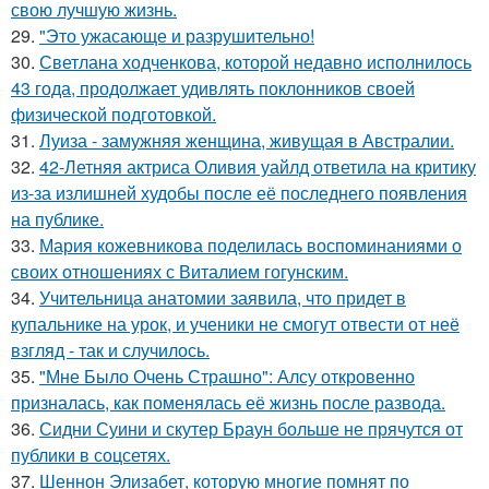
свою лучшую жизнь.
29.
"Это ужасающе и разрушительно!
30.
Светлана ходченкова, которой недавно исполнилось
43 года, продолжает удивлять поклонников своей
физической подготовкой.
31.
Луиза - замужняя женщина, живущая в Австралии.
32.
42-Летняя актриса Оливия уайлд ответила на критику
из-за излишней худобы после её последнего появления
на публике.
33.
Мария кожевникова поделилась воспоминаниями о
своих отношениях с Виталием гогунским.
34.
Учительница анатомии заявила, что придет в
купальнике на урок, и ученики не смогут отвести от неё
взгляд - так и случилось.
35.
"Мне Было Очень Страшно": Алсу откровенно
призналась, как поменялась её жизнь после развода.
36.
Сидни Суини и скутер Браун больше не прячутся от
публики в соцсетях.
37.
Шеннон Элизабет, которую многие помнят по