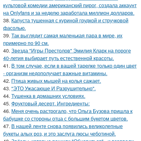
культовой комедии американский пирог, создала аккаунт
на Onlyfans и за неделю заработала миллион долларов.
38.
Капуста тушенная с куриной грудкой и стручковой
фасолью.
39.
Так выглядит самая маленькая пара в мире, их
примерно по 90 см.
40.
Звезда "Игры Престолов" Эмилия Кларк на пороге
40-летия выбирает путь естественной красоты.
41.
В том случае, если в вашей тарелке только один цвет
- организм недополучает важные витамины.
42.
Птица живых мышей на колья сажает.
43.
"ЭТО Ужасающе И Разрушительно".
44.
Тушенка в домашних условиях.
45.
Фруктовый десерт. Ингредиенты:
46.
Меня очень растрогало, что Ольга Бузова пришла к
бабушке со стороны отца с большим букетом цветов.
47.
В нашей ленте снова появились великолепные
букеты алых роз, и это заслуга люсы чеботиной.