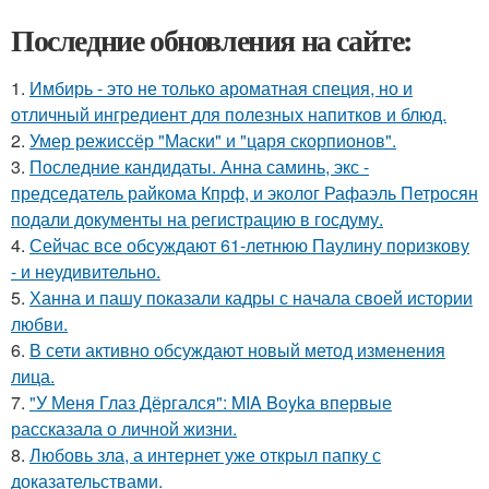
Последние обновления на сайте:
1.
Имбирь - это не только ароматная специя, но и
отличный ингредиент для полезных напитков и блюд.
2.
Умер режиссёр "Маски" и "царя скорпионов".
3.
Последние кандидаты. Анна саминь, экс -
председатель райкома Кпрф, и эколог Рафаэль Петросян
подали документы на регистрацию в госдуму.
4.
Сейчас все обсуждают 61-летнюю Паулину поризкову
- и неудивительно.
5.
Ханна и пашу показали кадры с начала своей истории
любви.
6.
В сети активно обсуждают новый метод изменения
лица.
7.
"У Меня Глаз Дёргался": MIA Boyka впервые
рассказала о личной жизни.
8.
Любовь зла, а интернет уже открыл папку с
доказательствами.