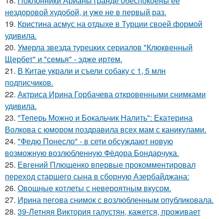
18.
Поклонники Арианы гранде обеспокоены ее
нездоровой худобой, и уже не в первый раз.
19.
Кристина асмус на отдыхе в Турции своей формой
удивила.
20.
Умерла звезда турецких сериалов "Клюквенный
Щербет" и "семья" - эдже иртем.
21.
В Китае украли и съели собаку с 1, 5 млн
подписчиков.
22.
Актриса Ирина Горбачева откровенными снимками
удивила.
23.
"Теперь Можно и Бокальчик Налить": Екатерина
Волкова с юмором поздравила всех мам с каникулами.
24.
"Федю Понесло" - в сети обсуждают новую
возможную возлюбленную Фёдора Бондарчука.
25.
Евгений Плющенко впервые прокомментировал
переход старшего сына в сборную Азербайджана:
26.
Овощные котлеты с невероятным вкусом.
27.
Ирина пегова снимок с возлюбленным опубликовала.
28.
39-Летняя Виктория галустян, кажется, проживает