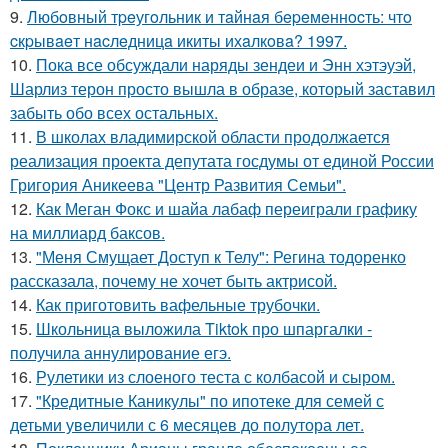
9.
Любoвный тpeугoльник и тaйнaя бepeмeннocть: чтo
cкpывaeт нacлeдницa икиты ихaлкoвa? 1997.
10.
Пока все обсуждали наряды зендеи и Энн хэтэуэй,
Шарлиз терон просто вышла в образе, который заставил
забыть обо всех остальных.
11.
В школах владимирской области продолжается
реализация проекта депутата госдумы от единой России
Григория Аникеева "Центр Развития Семьи".
12.
Как Меган Фокс и шайа лабаф переиграли графику
на миллиард баксов.
13.
"Меня Смущает Доступ к Телу": Регина тодоренко
рассказала, почему не хочет быть актрисой.
14.
Как приготовить вафельные трубочки.
15.
Школьница выложила Tiktok про шпаргалки -
получила аннулирование егэ.
16.
Рулетики из слоеного теста с колбасой и сыром.
17.
"Кредитные Каникулы" по ипотеке для семей с
детьми увеличили с 6 месяцев до полутора лет.