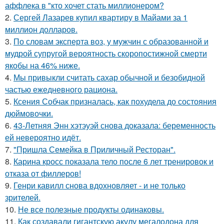
аффлека в "кто хочет стать миллионером?
2.
Сергей Лазарев купил квартиру в Майами за 1
миллион долларов.
3.
По словам эксперта воз, у мужчин с образованной и
мудрой супругой вероятность скоропостижной смерти
якобы на 46% ниже.
4.
Мы привыкли считать сахар обычной и безобидной
частью ежедневного рациона.
5.
Ксения Собчак призналась, как похудела до состояния
дюймовочки.
6.
43-Летняя Энн хэтэуэй снова доказала: беременность
ей невероятно идёт.
7.
"Пришла Семейка в Приличный Ресторан".
8.
Карина кросс показала тело после 6 лет тренировок и
отказа от филлеров!
9.
Генри кавилл снова вдохновляет - и не только
зрителей.
10.
Не все полезные продукты одинаковы.
11.
Как создавали гигантскую акулу мегалодона для