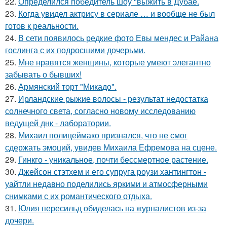
22.
Определился победитель шоу "выжить в Дубае.
23.
Когда увидел актрису в сериале … и вообще не был
готов к реальности.
24.
В сети появилось редкие фото Евы мендес и Райана
гослинга с их подросшими дочерьми.
25.
Мне нравятся женщины, которые умеют элегантно
забывать о бывших!
26.
Армянский торт "Микадо".
27.
Ирландские рыжие волосы - результат недостатка
солнечного света, согласно новому исследованию
ведущей днк - лаборатории.
28.
Михаил полицеймако признался, что не смог
сдержать эмоций, увидев Михаила Ефремова на сцене.
29.
Гинкго - уникальное, почти бессмертное растение.
30.
Джейсон стэтхем и его супруга роузи хантингтон -
уайтли недавно поделились яркими и атмосферными
снимками с их романтического отдыха.
31.
Юлия пересильд обиделась на журналистов из-за
дочери.