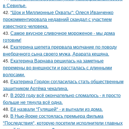
в Севилье.
42.
"Шок и Миллионные Охваты": Олеся Иванченко
прокомментировала недавний скандал с участием
известного человека.
43.
Самое вкусное сливочное мороженое - мы дома
готовим!
44.
Екатерина шепета прервала молчание по поводу
внебрачного сына своего мужа, Арарата кещяна.
45.
Екатерина Варнава решилась на заметные
перемены во внешности и рассталась с длинными
волосами.
46.
Екатерина Гордон согласилась стать общественным
защитником Артёма чекалина.
47.
В 2020 году всё окончательно сломалось - я просто
больше не тянула всё одна.
48.
Её назвали "Гулящей" - и выгнали из дома.
49.
В Нью-йорке состоялась премьера фильма
"Последствия", которую посетили исполнители главных