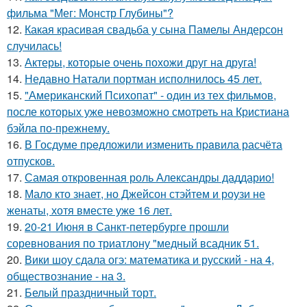
фильма "Мег: Монстр Глубины"?
12.
Какая красивая свадьба у сына Памелы Андерсон
случилась!
13.
Актеры, которые очень похожи друг на друга!
14.
Недавно Натали портман исполнилось 45 лет.
15.
"Американский Психопат" - один из тех фильмов,
после которых уже невозможно смотреть на Кристиана
бэйла по-прежнему.
16.
В Госдуме пpeдложили изменить пpaвила расчёта
отпусков.
17.
Самая откровенная роль Александры даддарио!
18.
Мало кто знает, но Джейсон стэйтем и роузи не
женаты, хотя вместе уже 16 лет.
19.
20-21 Июня в Санкт-петербурге прошли
соревнования по триатлону "медный всадник 51.
20.
Вики шоу сдала огэ: математика и русский - на 4,
обществознание - на 3.
21.
Белый праздничный торт.