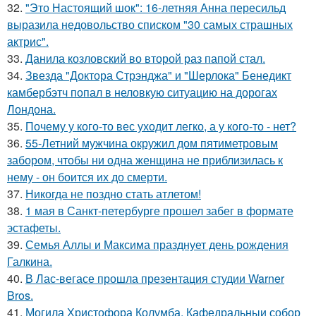
32.
"Это Настоящий шок": 16-летняя Анна пересильд
выразила недовольство списком "30 самых страшных
актрис".
33.
Данила козловский во второй раз папой стал.
34.
Звезда "Доктора Стрэнджа" и "Шерлока" Бенедикт
камбербэтч попал в неловкую ситуацию на дорогах
Лондона.
35.
Почему у кого-то вес уходит легко, а у кого-то - нет?
36.
55-Летний мужчина окружил дом пятиметровым
забором, чтобы ни одна женщина не приблизилась к
нему - он боится их до смерти.
37.
Никогда не поздно стать атлетом!
38.
1 мая в Санкт-петербурге прошел забег в формате
эстафеты.
39.
Семья Аллы и Максима празднует день рождения
Галкина.
40.
В Лас-вегасе прошла презентация студии Warner
Bros.
41.
Могила Христофора Колумба, Кафедральныи собор