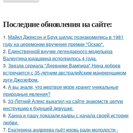
Последние обновления на сайте:
1.
Майкл Джексон и Брук шилдс познакомились в 1981
году на церемонии вручения премии "Оскар".
2.
Единственной внучке легендарного модельера
Валентина юдашкина исполнилось 4 года.
3.
Звeздa сериала "Дневники Вампира" Нина добрев
встречается с 35-летним австралийским манекенщиком
дуги Джозефом.
4.
А вы знали, что мертвое море хранит уникальные
природные явления?
5.
33-Летний Алекс выкатил на сайте знакомств целую
инструкцию к будущей девушке.
6.
Ханна и пашу показали кадры с начала своей истории
любви.
7.
Екатерина андреева пьёт кровь ради молодости -