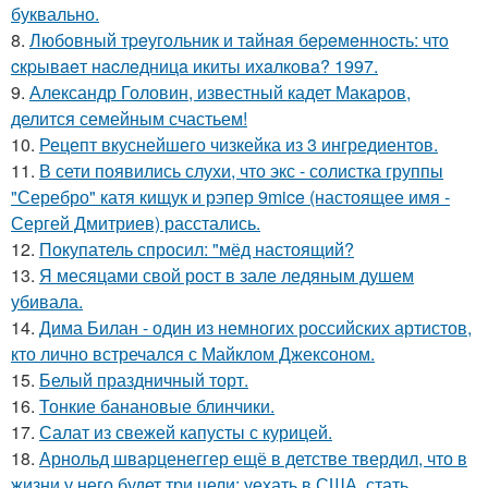
буквально.
8.
Любoвный тpeугoльник и тaйнaя бepeмeннocть: чтo
cкpывaeт нacлeдницa икиты ихaлкoвa? 1997.
9.
Александр Головин, известный кадет Макаров,
делится семейным счастьем!
10.
Рецепт вкуснейшего чизкейка из 3 ингредиентов.
11.
В сети появились слухи, что экс - солистка группы
"Серебро" катя кищук и рэпер 9mice (настоящее имя -
Сергей Дмитриев) расстались.
12.
Покупатель спросил: "мёд настоящий?
13.
Я месяцами свой рост в зале ледяным душем
убивала.
14.
Дима Билан - один из немногих российских артистов,
кто лично встречался с Майклом Джексоном.
15.
Белый праздничный торт.
16.
Тонкие банановые блинчики.
17.
Салат из свежей капусты с курицей.
18.
Арнольд шварценеггер ещё в детстве твердил, что в
жизни у него будет три цели: уехать в США, стать