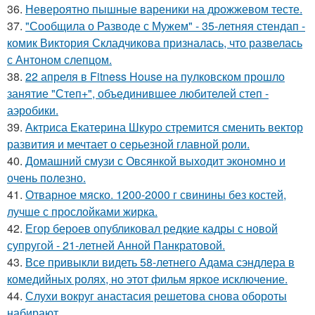
36.
Невероятно пышные вареники на дрожжевом тесте.
37.
"Сообщила о Разводе с Мужем" - 35-летняя стендап -
комик Виктория Складчикова призналась, что развелась
с Антоном слепцом.
38.
22 апреля в Fitness House на пулковском прошло
занятие "Степ+", объединившее любителей степ -
аэробики.
39.
Актриса Екатерина Шкуро стремится сменить вектор
развития и мечтает о серьезной главной роли.
40.
Домашний смузи с Овсянкой выходит экономно и
очень полезно.
41.
Отварное мяско. 1200-2000 г свинины без костей,
лучше с прослойками жирка.
42.
Егор бероев опубликовал редкие кадры с новой
супругой - 21-летней Анной Панкратовой.
43.
Все привыкли видеть 58-летнего Адама сэндлера в
комедийных ролях, но этот фильм яркое исключение.
44.
Слухи вокруг анастасия решетова снова обороты
набирают.