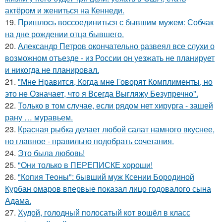
актёром и жениться на Кеннеди.
19.
Пришлось воссоединиться с бывшим мужем: Собчак
на дне рождении отца бывшего.
20.
Александр Петров окончательно развеял все слухи о
возможном отъезде - из России он уезжать не планирует
и никогда не планировал.
21.
"Мне Нравится, Когда мне Говорят Комплименты, но
это не Означает, что я Всегда Выгляжу Безупречно".
22.
Только в том случае, если рядом нет хирурга - зашей
рану … муравьем.
23.
Красная рыбка делает любой салат намного вкуснее,
но главное - правильно подобрать сочетания.
24.
Это была любовь!
25.
"Они только в ПЕРЕПИСКЕ хороши!
26.
"Копия Теоны": бывший муж Ксении Бородиной
Курбан омаров впервые показал лицо годовалого сына
Адама.
27.
Худой, голодный полосатый кот вошёл в класс