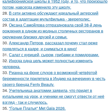
калифорнийской школы в 1952 году, и то, что произошло
потом, навсегда изменило эту школу.
28.
В сети активно обсуждают идеальный актерский
состав в адаптации мультфильма - звереполис.
29.
Оксана Самойлова отпраздновала свой 38-й день
рождения в одном из модных столичных ресторанов в
окружении близких друзей и семьи.
30.
Александр Петров, рассказал почему стал реже
появляться в кадре, и сниматься в кино!
31.
Салат с курицей, сыром, грибами и помидорами.
32.
Иногда одна цель может полностью изменить
человека.
33.
Рианна на фоне слухов о возможной четвёртой
беременности прилетела в Индию на вечеринку в честь
своего бренда Fenty Beauty.
34.
Учительница анатомии заявила, что придет в
купальнике на урок, и ученики не смогут отвести от неё
взгляд - так и случилось.
35.
"Голые Платья" Met Gala 2026.