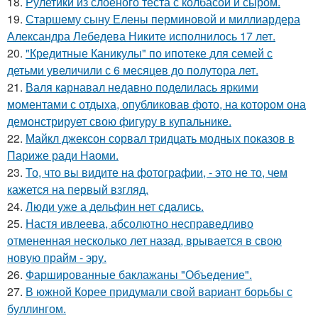
18.
Рулетики из слоеного теста с колбасой и сыром.
19.
Старшему сыну Елены перминовой и миллиардера
Александра Лебедева Никите исполнилось 17 лет.
20.
"Кредитные Каникулы" по ипотеке для семей с
детьми увеличили с 6 месяцев до полутора лет.
21.
Валя карнавал недавно поделилась яркими
моментами с отдыха, опубликовав фото, на котором она
демонстрирует свою фигуру в купальнике.
22.
Майкл джексон сорвал тридцать модных показов в
Париже ради Наоми.
23.
То, что вы видите на фотографии, - это не то, чем
кажется на первый взгляд.
24.
Люди уже а дельфин нет сдались.
25.
Настя ивлеева, абсолютно несправедливо
отмененная несколько лет назад, врывается в свою
новую прайм - эру.
26.
Фаршированные баклажаны "Объедение".
27.
В южной Корее придумали свой вариант борьбы с
буллингом.