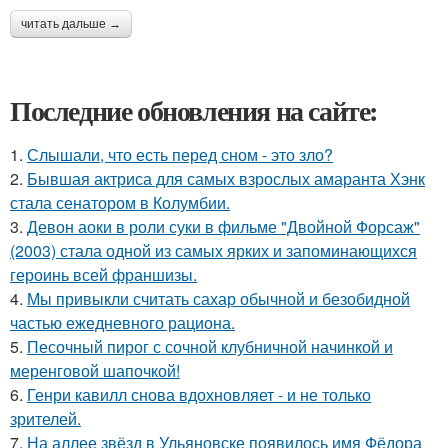
читать дальше →
Последние обновления на сайте:
1.
Слышали, что есть перед сном - это зло?
2.
Бывшая актриса для самых взрослых амаранта Хэнк
стала сенатором в Колумбии.
3.
Девон аоки в роли суки в фильме "Двойной Форсаж"
(2003) стала одной из самых ярких и запоминающихся
героинь всей франшизы.
4.
Мы привыкли считать сахар обычной и безобидной
частью ежедневного рациона.
5.
Песочный пирог с сочной клубничной начинкой и
меренговой шапочкой!
6.
Генри кавилл снова вдохновляет - и не только
зрителей.
7.
На аллее звёзд в Ульяновске появилось имя Фёдора