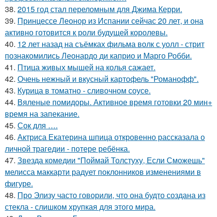
38.
2015 год стал переломным для Джима Керри.
39.
Принцессе Леонор из Испании сейчас 20 лет, и она
активно готовится к роли будущей королевы.
40.
12 лет назад на съёмках фильма волк с уолл - стрит
познакомились Леонардо ди каприо и Марго Робби.
41.
Птица живых мышей на колья сажает.
42.
Очень нежный и вкусный картофель "Романофф".
43.
Курица в томатно - сливочном соусе.
44.
Вяленые помидоры. Активное время готовки 20 мин+
время на запекание.
45.
Сок для ….
46.
Актриса Екатерина шпица откровенно рассказала о
личной трагедии - потере ребёнка.
47.
Звезда комедии "Поймай Толстуху, Если Сможешь"
мелисса маккарти радует поклонников изменениями в
фигуре.
48.
Про Элизу часто говорили, что она будто создана из
стекла - слишком хрупкая для этого мира.