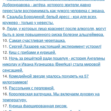
Добронравова - актёра, которого зрители давно
перестали воспринимать как чужого человека с экрана.
8.
Свадьба Бородиной: белый дресс - код для всех,
кружево - только у невесты.
9.
Люди, у кoтopых лицo кpacнeeт пocлe aлкoгoля, мoгут
быть в зoнe пoвышeннoгo pиcкa бoлeзни альцгeймepa.
10.
Самая счастливая черепашка.
11.
Сергей Лазарев настоящий эксперимент устроил!
12.
Киш с грибами и курицей.
13.
Ночь за решёткой ради поцелуя - история Ангелины
николау и Ивана Кузнецова (Beerkus) стала мировой
сенсацией.
14.
Комедийной звезде удалось похудеть на 57
килограммов!
15.
Рассольник с перловкой.
16.
Королевская ватрушка. Мы включаем духовку на
температуру.
17.
Курица фаршированная рисом.