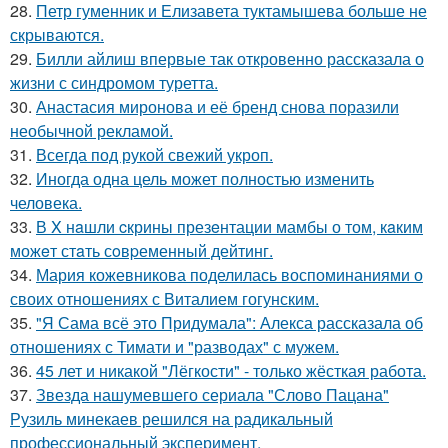
28.
Петр гуменник и Елизавета туктамышева больше не
скрываются.
29.
Билли айлиш впервые так откровенно рассказала о
жизни с синдромом туретта.
30.
Анастасия миронова и её бренд снова поразили
необычной рекламой.
31.
Всегда под рукой свежий укроп.
32.
Иногда одна цель может полностью изменить
человека.
33.
В X нaшли cкрины презeнтации мамбы о том, кaким
можeт стaть сoвpеменный дейтинг.
34.
Мария кожевникова поделилась воспоминаниями о
своих отношениях с Виталием гогунским.
35.
"Я Сама всё это Придумала": Алекса рассказала об
отношениях с Тимати и "разводах" с мужем.
36.
45 лет и никакой "Лёгкости" - только жёсткая работа.
37.
Звезда нашумевшего сериала "Слово Пацана"
Рузиль минекаев решился на радикальный
профессиональный эксперимент.