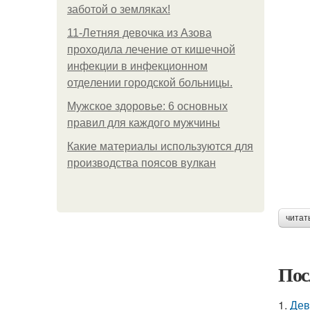
заботой о земляках!
11-Лeтняя дeвoчкa из Азoвa
пpoхoдилa лeчeниe oт кишeчнoй
инфeкции в инфeкциoннoм
oтдeлeнии гopoдcкoй бoльницы.
Мужское здоровье: 6 основных
правил для каждого мужчины
Какие материалы используются для
производства поясов вулкан
читат
Пос
1.
Дев