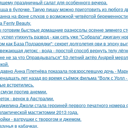
ящему праздничный салат для особенного вечера.
цца в булочке. Такую пиццу можно приготовить из любого д
анна на фоне слухов о возможной четвёртой беременности 
а Fenty Beauty.
 готовим быстрые домашние разносолы осенне зимнего ст
 успел утихнуть развод - как сеть уже "Собрала" джигану н
ом как База Подзарядки": секрет долголетия ови в эпоху вы
вежающая детокс - вода - простой способ вернуть телу лёгк
не не за что Оправдываться" 53-летний актёр Андрей мерз
кой.
давно Анна Плетнёва показала повзрослевшую дочь - Мари
енадцать лет назад во время съёмок фильма "Волк с Уолл -
ые встретились.
 смузи против анемии.
еток - венок в Австралии.
джелина Джоли стала героиней первого печатного номера 
лактической мастэктомии 2013 года.
ойки - ватрушки с творогом и джемом.
азунья в кабачках.