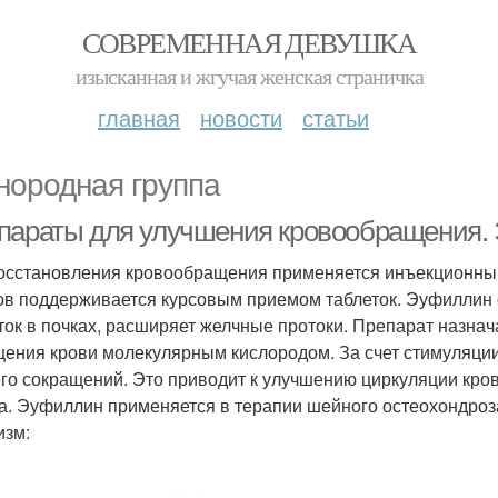
СОВРЕМЕННАЯ ДЕВУШКА
изысканная и жгучая женская страничка
главная
новости
статьи
нородная группа
параты для улучшения кровообращения.
осстановления кровообращения применяется инъекционны
ов поддерживается курсовым приемом таблеток. Эуфиллин 
ток в почках, расширяет желчные протоки. Препарат назна
ения крови молекулярным кислородом. За счет стимуляци
его сокращений. Это приводит к улучшению циркуляции кро
а. Эуфиллин применяется в терапии шейного остеохондроза
изм: