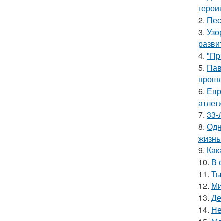
герои
2.
Пес
3.
Узо
разви
4.
"Пр
5.
Пав
прошл
6.
Евр
атлети
7.
33-
8.
Одн
жизнь
9.
Как
10.
В 
11.
Ты
12.
Ми
13.
Де
14.
Не