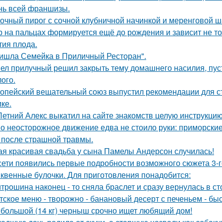
нь всей франшизы.
очный пирог с сочной клубничной начинкой и меренговой ш
р на пальцах формируется ещё до рождения и зависит не тол
тия плода.
ишла Семейка в Приличный Ресторан".
ел прилучный решил закрыть тему домашнего насилия, пуст
ого.
опейский вещательный союз выпустил рекомендации для с
ке.
Летний Алекс выкатил на сайте знакомств целую инструкцию
о неосторожное движение едва не стоило руки: приморски
 после страшной травмы.
ая красивая свадьба у сына Памелы Андерсон случилась!
сети появились первые подробности возможного сюжета 3-го
квенные булочки. Для приготовления понадобится:
трошина наконец - то сняла браслет и сразу вернулась в сто
тское меню - творожно - банановый десерт с печеньем - быс
большой (14 кг) черныш срочно ищет любящий дом!