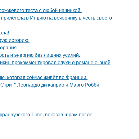
рожжевого теста с любой начинкой.
прилетела в Индию на вечеринку в честь своего
ола!
овую историю.
горания.
ость и энергию без лишних усилий.
ликин прокомментировал слухи о романе с юной
ю, которая сейчас живёт во Франции.
 Стрит" Леонардо ди каприо и Марго Робби
французского Time, показав шрам после