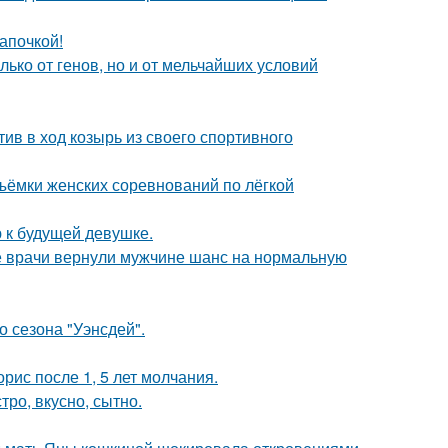
апочкой!
ько от генов, но и от мельчайших условий
ив в ход козырь из своего спортивного
ъёмки женских соревнований по лёгкой
 к будущей девушке.
е врачи вернули мужчине шанс на нормальную
 сезона "Уэнсдей".
рис после 1, 5 лет молчания.
тро, вкусно, сытно.