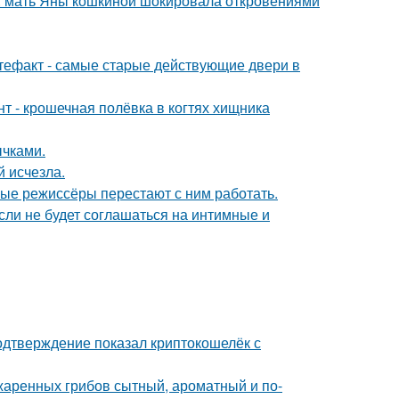
у: мать Яны кошкиной шокировала откровениями
ртефакт - самые стаpые действующие двери в
 - крошечная полёвка в когтях хищника
чками.
й исчезла.
ые режиссёры перестают с ним работать.
сли не будет соглашаться на интимные и
одтверждение показал криптокошелёк с
жаренных грибов сытный, ароматный и по-