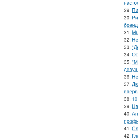
насто
29.
Пи
30.
Ри
бренд
31.
Мы
32.
Не
33.
"Д
34.
Ос
35.
"М
девуш
36.
Не
37.
Дв
вперв
38.
10
39.
Цв
40.
Ан
профи
41.
Сл
42.
Гл