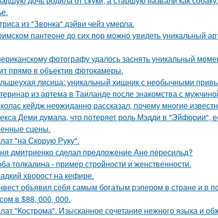
адшую дочь родила от скуки, а старшую назвали как собак
ье.
триса из "Звонка" дэйви чейз умерла.
римском пантеoне до сих пор можно увидеть уникальный а
ериканскому фотографу удалось заснять уникальный момент
ит прямо в объектив фотокамеры.
льшеухая лисица: уникальный хищник с необычными привы
теринар из артема в Таиланде после знакомства с мужчино
колас кейдж неожиданно рассказал, почему многие известн
екса Деми думала, что потеряет роль Мэдди в "Эйфории", е
енные сцены.
лат "на Скорую Руку".
ня дмитриенко сделал предложение Ане пересильд?
ба толкалина - пример стройности и женственности.
адкий хворост на кефире.
нвест объявил себя самым богатым рэпером в стране и в п
ом в $88, 000, 000.
лат "Кострома". Изысканное сочетание нежного языка и об