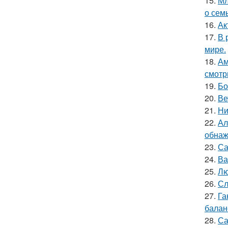
15.
Мл
о сем
16.
Ак
17.
В 
мире.
18.
Ам
смотр
19.
Бо
20.
Ве
21.
Ни
22.
Ал
обнаж
23.
Са
24.
Ва
25.
Лю
26.
Сл
27.
Га
баланс
28.
Са