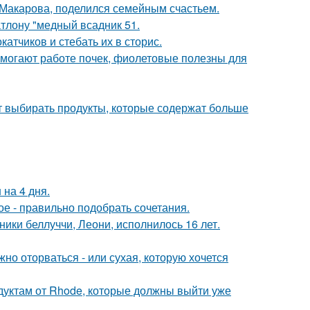
 Макарова, поделился семейным счастьем.
тлону "медный всадник 51.
тчиков и стебать их в сторис.
могают работе почек, фиолетовые полезны для
чит выбирать продукты, которые содержат больше
 на 4 дня.
ое - правильно подобрать сочетания.
ники беллуччи, Леони, исполнилось 16 лет.
жно оторваться - или сухая, которую хочется
дуктам от Rhode, которые должны выйти уже