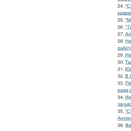
24.
"С
кадра
25.
"М
26.
"Т
27.
Ал
28.
Ни
работ
29.
Не
30.
Та
31.
Юл
32.
В 
33.
Пр
ради 
34.
Ин
загад
35.
"С
Антон
36.
Фа