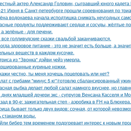
естный актер Александр Головин, сыгравший юного кадета
-21 Июня в Санкт-петербурге прошли соревнования по триа
ёна водонаева начала исподтишка снимать неугодных самока
асные продукты поддерживают сердце и сосуды, жёлтые по
 а зелёные - для печени.
 все голливудские сказки свадьбой заканчиваются.
огда здоровое питание - это не значит есть больше, а зна
ельных веществ в каждом кусочке.
триса из "Звонка" дэйви чейз умерла.
ршированные куриные ножки.
кажи честно, ты меня хочешь поцеловать или нет?
лат с грибами "минус 5 кг"/готовлю сбалансированный ужин
асная рыбка делает любой салат намного вкуснее, но главн
 днях младшей дочери экс - супругов Венсана Касселя и Мо
зад в 90-е: зажигательная степ - аэробика в FH на Блюхера.
рица бывает только двух видов: сочная, от которой невозмо
ь стаканом воды.
йли бибер тем временем подогревает интерес к новым про