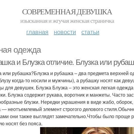
СОВРЕМЕННАЯ ДЕВУШКА
изысканная и жгучая женская страничка
главная
новости
статьи
ная одежда
ашка и Блузка отличие. Блузка или рубаш
а или рубашка?Блузка и рубашка – два предмета верхней о
 блузу когда-то носили и мужчины), а рубашку носят как де
ы для девушек. Блузка Блузка – это женская легкая одежда 
ки. Блузка содержит рукава, воротник и манжеты. Часто зас
ообразные блузки. Нередки украшения в виде жабо, оборок,
а — неотъемлемый элемент строгого делового стиля.Обычно 
ами они также выглядят замечательно.Чтобы было проще ра
ую носят без пояса.