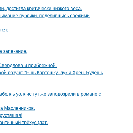
, достигла критически низкого веса.
внимание публики, поделившись свежими
тся:
а запекание.
Свердлова и прибрежной.
кой лозунг: "Ешь Картошку, лук и Хрен, Будешь
абелль уоллис тут же заподозрили в романе с
ма Масленников.
хрустящая!
нтичный трёхус (лат.