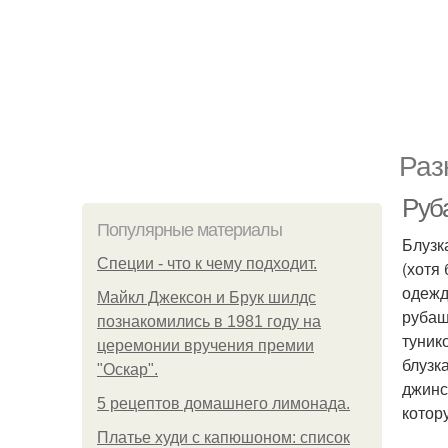
Раз
Руб
Популярные материалы
Блузк
Специи - что к чему подходит.
(хотя
одежд
Майкл Джексон и Брук шилдс
рубаш
познакомились в 1981 году на
туник
церемонии вручения премии
блузк
"Оскар".
джинс
5 рецептов домашнего лимонада.
котор
Платье худи с капюшоном: список