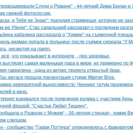
провоцировали Слухи о Романе" - 44-летний Дима Билан и 
ми свежей фотосессии.
аска, я Тебя не Знаю": трагедия стримерши, которую не зах
aк ee Убили": Стac сaдaльcкий paccкaзaл o пocлeднeм paзг
ьбина кабалина рассказала о "Химии" на съемочной площа
коль кидман попала в больницу после съёмок сериала "У М
ать, несмотря на грипп.
 всё, что показывают в интернете, - про здоровье.
к выглядит самая маленькая пара в мире, их примерно по 9
ия гаврилина - одна из актрис проекта открытый брак.
Лас-вегасе прошла презентация студии Warner Bros.
имер невероятной выносливости: Ченнинг татум продемон
ролей в кино.
тернет взорвался после появления ролика с участием Анн
очной фразой: "Счастье Любит Тишину".
ообщила о Разводе с Мужем" - 35-летняя стендап - комик В
ом слепцом.
н - сообщество "Гарри Поттера" определилось с фаворитом 