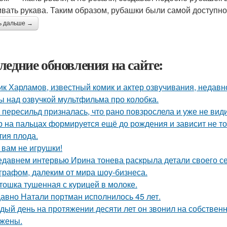
вать рукава. Таким образом, рубашки были самой доступно
ь дальше →
ледние обновления на сайте:
ик Харламов, известный комик и актер озвучивания, недавн
ы над озвучкой мультфильма про колобка.
 пересильд призналась, что рано повзрослела и уже не види
р на пальцах формируется ещё до рождения и зависит не тол
тия плода.
 вам не игрушки!
едавнем интервью Ирина тонева раскрыла детали своего се
графом, далеким от мира шоу-бизнеса.
тошка тушенная с курицей в молоке.
авно Натали портман исполнилось 45 лет.
дый день на протяжении десяти лет он звонил на собственн
 жены.