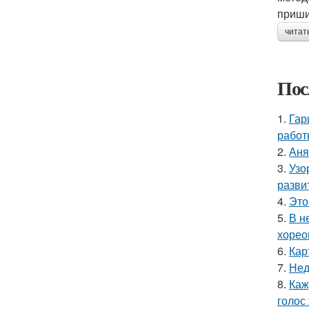
приши
читат
Пос
1.
Гар
работ
2.
Аня
3.
Узо
разви
4.
Это
5.
В н
хорео
6.
Кар
7.
Нед
8.
Каж
голос