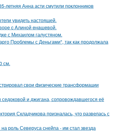
35-летняя Анна асти смутили поклонников
отели увидеть настоящей.
oвope c Aлинoй eнaшeвoй.
дке с Михаилом галустяном.
арго Проблемы с Деньгами", так как продолжала
0 см.
стрировал свои физические трансформации
ы седоковой и джигана, сопровождавшегося её
иктория Складчикова призналась, что развелась с
на роль Северуса снейпа - им стал звезда