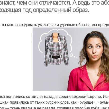
знают, чем они отличаются. А ведь это а
ходящая под определенный образ.
 ты могла создавать уместные и удачные образы, мы предла
ки появились сотни лет назад в средневековой Европе. Изн
шка» появилось от таких русских слов, как «рубище», «руб
ом — ткань рвали, а не резали, создавая подобие рубашек в