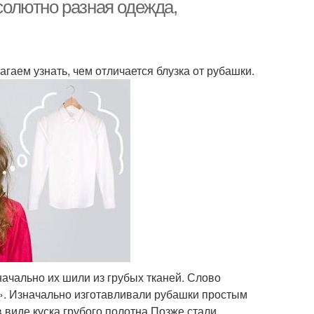
бсолютно разная одежда,
гаем узнать, чем отличается блузка от рубашки.
ачально их шили из грубых тканей. Слово
ь». Изначально изготавливали рубашки простым
 виде куска грубого полотна.Позже стали