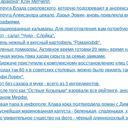
 дракона" Юэн Митчелл.
пруга Влада соколовского, которую подозревают в анорексии
пруга Александра цекало, Дарья Эрвин, вновь привлекла 
рафиями.
ршированные кальмары. Для приготовления вам потребую
рт - салат "Чудо - Слойка".
ень нежный и вкусный картофель "Романофф".
леные помидоры. Активное время готовки 20 мин+ время н
чная жизнь тома харди скрыта за семью замками.
Киржаче приступили к комплексному восстановлению улиц 
годах так 80-х в советских столовых, можно было увидеть та
офи Лорен".
рт без сахара и муки - всего из 3 ингредиентов.
сле того как "Острые Козырьки" взорвали все рейтинги, анн
аном Мерфи.
вая пара в инфополе: Клава кока подтвердила роман с Ди
уснейшая маринованная капуста - беленькая, сладенькая, 
о удивительное существо на фото - чёрный длиннохохлый зо