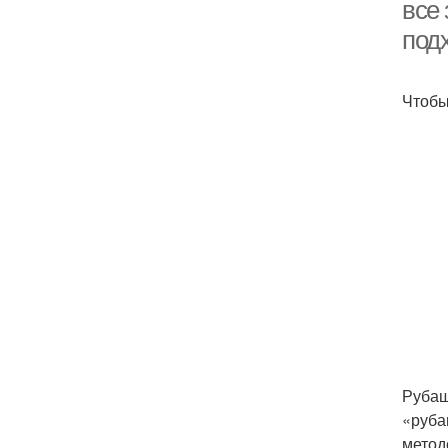
все 
под
Чтобы
Рубаш
«руба
метод