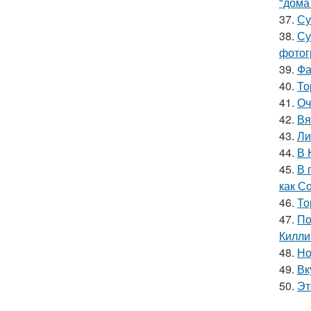
"дома
37.
Су
38.
Су
фотог
39.
Фа
40.
То
41.
Оч
42.
Вя
43.
Ли
44.
В 
45.
В 
как С
46.
То
47.
По
Килли
48.
Но
49.
Вк
50.
Эт