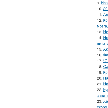
9.
Изв
10.
20
11.
Ал
12.
Кр
мозга,
13.
Не
14.
Ин
питат
15.
Ак
16.
Фа
17.
"С
18.
Са
19.
Кр
20.
На
21.
На
22.
Ку
запит
23.
Хе
скоро.