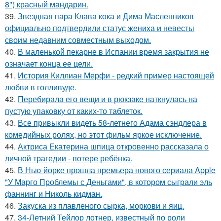
8") красный мандарин.
39.
Звездная пара Клава кока и Дима Масленников
официально подтвердили статус жениха и невесты
своим недавним совместным выходом.
40.
В маленькой пекарне в Испании время закрытия не
означает конца ее цели.
41.
История Киллиан Мерфи - редкий пример настоящей
любви в голливуде.
42.
Перебирала его вещи и в рюкзаке наткнулась на
пустую упаковку от каких-то таблеток.
43.
Все привыкли видеть 58-летнего Адама сэндлера в
комедийных ролях, но этот фильм яркое исключение.
44.
Актриса Екатерина шпица откровенно рассказала о
личной трагедии - потере ребёнка.
45.
В Нью-йорке прошла премьера нового сериала Apple
"У Марго Проблемы с Деньгами", в котором сыграли эль
фаннинг и Николь кидман.
46.
Закуска из плавленого сырка, моркови и яиц.
47.
34-Летний Тейлор лотнер, известный по роли