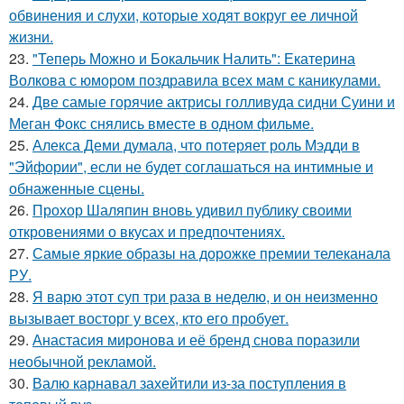
обвинения и слухи, которые ходят вокруг ее личной
жизни.
23.
"Теперь Можно и Бокальчик Налить": Екатерина
Волкова с юмором поздравила всех мам с каникулами.
24.
Две самые горячие актрисы голливуда сидни Суини и
Меган Фокс снялись вместе в одном фильме.
25.
Алекса Деми думала, что потеряет роль Мэдди в
"Эйфории", если не будет соглашаться на интимные и
обнаженные сцены.
26.
Прохор Шаляпин вновь удивил публику своими
откровениями о вкусах и предпочтениях.
27.
Самые яркие образы на дорожке премии телеканала
РУ.
28.
Я варю этот суп три раза в неделю, и он неизменно
вызывает восторг у всех, кто его пробует.
29.
Анастасия миронова и её бренд снова поразили
необычной рекламой.
30.
Валю карнавал захейтили из-за поступления в