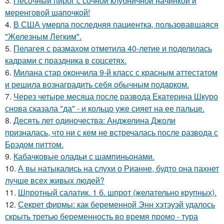
3.
Песочный пирог с сочной клубничной начинкой и
меренговой шапочкой!
4.
В США умерла последняя пациентка, пользовавшаяся
"Железным Легким".
5.
Пелагея с размахом отметила 40-летие и поделилась
кадрами с праздника в соцсетях.
6.
Милана стар окончила 9-й класс с красным аттестатом
и решила вознаградить себя обычным подарком.
7.
Через четыре месяца после развода Екатерина Шкуро
снова сказала "да" - и кольцо уже сияет на ее пальце.
8.
Десять лет одиночества: Анджелина Джоли
призналась, что ни с кем не встречалась после развода с
Брэдом питтом.
9.
Кабачковые оладьи с шампиньонами.
10.
А вы натыкались на слухи о Рианне, будто она пахнет
лучше всех живых людей?
11.
Шпротный салатик. 1 б. шпрот (желательно крупных).
12.
Секрет фирмы: как беременной Энн хэтэуэй удалось
скрыть третью беременность во время промо - тура