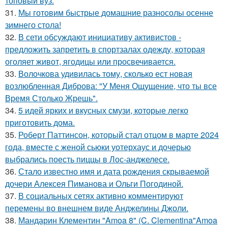
топовый вуз.
31.
Мы готовим быстрые домашние разносолы осенне
зимнего стола!
32.
В сети обсуждают инициативу активистов -
предложить запретить в спортзалах одежду, которая
оголяет живот, ягодицы или просвечивается.
33.
Волочкова удивилась тому, сколько ест новая
возлюбленная Диброва: "У Меня Ощущение, что ты все
Время Столько Жрешь".
34.
5 идей ярких и вкусных смузи, которые легко
приготовить дома.
35.
Роберт Паттинсон, который стал отцом в марте 2024
года, вместе с женой сьюки уотерхаус и дочерью
выбрались поесть пиццы в Лос-анджелесе.
36.
Стало известно имя и дата рождения скрываемой
дочери Алексея Пиманова и Ольги Погодиной.
37.
В социальных сетях активно комментируют
перемены во внешнем виде Анджелины Джоли.
38.
Мандарин Клементин "Amoa 8" (C. Clementina"Amoa