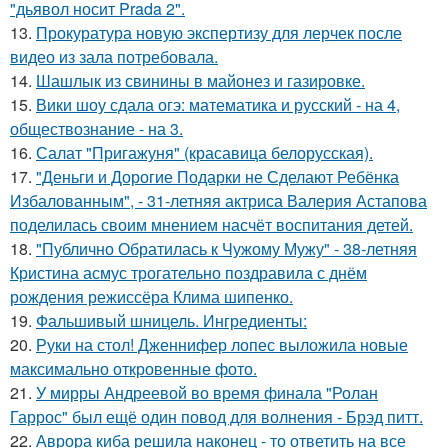
"дьявол носит Prada 2".
13.
Прокуратура новую экспертизу для лерчек после
видео из зала потребовала.
14.
Шашлык из свинины в майонез и газировке.
15.
Вики шоу сдала огэ: математика и русский - на 4,
обществознание - на 3.
16.
Салат "Пригажуня" (красавица белорусская).
17.
"Деньги и Дорогие Подарки не Сделают Ребёнка
Избалованным", - 31-летняя актриса Валерия Астапова
поделилась своим мнением насчёт воспитания детей.
18.
"Публично Обратилась к Чужому Мужу" - 38-летняя
Кристина асмус трогательно поздравила с днём
рождения режиссёра Клима шипенко.
19.
Фальшивый шницель. Ингредиенты:
20.
Руки на стол! Дженнифер лопес выложила новые
максимально откровенные фото.
21.
У мирры Андреевой во время финала "Ролан
Гаррос" был ещё один повод для волнения - Брэд питт.
22.
Аврора киба решила наконец - то ответить на все