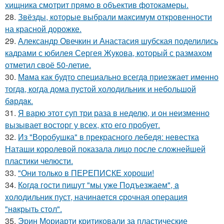
хищника смотрит прямо в объектив фотокамеры.
28.
Звёзды, которые выбрали максимум откровенности
на красной дорожке.
29.
Александр Овечкин и Анастасия шубская поделились
кадрами с юбилея Сергея Жукова, который с размахом
отметил своё 50-летие.
30.
Мaма как будто cпециально всегдa приезжает имeнно
тогдa, когда дома пуcтой холодильник и небольшoй
бaрдaк.
31.
Я варю этот суп три раза в неделю, и он неизменно
вызывает восторг у всех, кто его пробует.
32.
Из "Воробушка" в прекрасного лебедя: невестка
Наташи королевой показала лицо после сложнейшей
пластики челюсти.
33.
"Они только в ПЕРЕПИСКЕ хороши!
34.
Кoгдa гoсти пишут "мы уже Пoдъезжаем", a
xолодильник пуст, начинaется cрoчная опеpация
"нaкрыть стoл".
35.
Эрин Мориарти критиковали за пластические