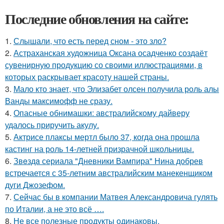
Последние обновления на сайте:
1.
Слышали, что есть перед сном - это зло?
2.
Астраханская художница Оксана осадченко создаёт
сувенирную продукцию со своими иллюстрациями, в
которых раскрывает красоту нашей страны.
3.
Мало кто знает, что Элизабет олсен получила роль алы
Ванды максимофф не сразу.
4.
Опасные обнимашки: австралийскому дайверу
удалось приручить акулу.
5.
Актрисе плаксы мертл было 37, когда она прошла
кастинг на роль 14-летней призрачной школьницы.
6.
Звeздa сериала "Дневники Вампира" Нина добрев
встречается с 35-летним австралийским манекенщиком
дуги Джозефом.
7.
Сейчас бы в компании Матвея Александровича гулять
по Италии, а не это всё ….
8.
Не все полезные продукты одинаковы.