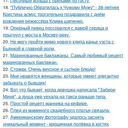
17.
Песочные кольца с орехами по госту.
18.
"Публично Обратилась к Чужому Мужу" - 38-летняя
Кристина асмус трогательно поздравила с днём
рождения режиссёра Клима шипенко.
19.
Оперный певец поссорился с дамой сердца и
прыгнул с моста в Москву-реку.
20.
Не могу пройти мимо нового клипа канье уэста с
Бьянкой в главной роли.
21.
Маринованные баклажаны. Самый любимый рецепт
маринованных баклажан.
22.
Стожки. Очень вкусное и сытное блюдо!
23.
Мне нравятся женщины, которые умеют элегантно
забывать о бывших!
24.
Вот что бывает, когда девушка написала "Забери
Меня", а душа уже уехала на такси раньше тела.
25.
Простой рецепт манника на кефире.
26.
Плед из маминого свадебного платья связала.
27.
Американскому фотографу удалось заснять
уникальный момент - крошечная полёвка в когтях