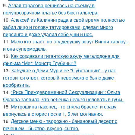
9.
Аглая тарасова решилась на съемку в
полупрозрачном платье без бюстгальтера.
10.
Алексей из Калининграда в своё время полностью
забил лицо и голову татуировками, сделал много
пирсинга и даже удалил себе уши и нос.
11.
Мало кто знает, но эту девушку зовут Винни харлоу -
и она супермодель.
12.
Как создавали гигантскую акулу мегалодона для
фильма "Мег: Монстр Глубины"?
13.
Забудьте о Деми Мур и её "Субстанции" - у нас
готовится ответ, который невозможно было даже
вообразить.
14.
"Риск Преждевременной Сексуализации": Ольга
Орлова заявила, что ребенка нельзя целовать в губы.
15.
Митрошина наконец - то сняла браслет и сразу
вернулась в сторис после 1, 5 лет молчания.
16.
Детское меню - творожно - банановый десерт с
печеньем - быстро, вкусно, сытно.