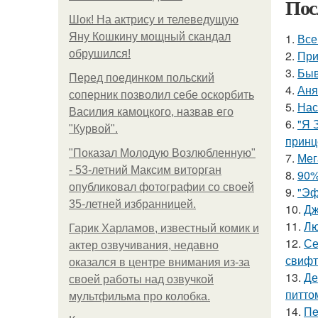
Пос
Шок! На актрису и телеведущую
Яну Кошкину мощный скандал
1.
Все
обрушился!
2.
При
3.
Быв
Перед поединком польский
4.
Аня
соперник позволил себе оскорбить
5.
Нас
Василия камоцкого, назвав его
6.
"Я 
"Курвой".
принц
"Показал Молодую Возлюбленную"
7.
Мег
- 53-летний Максим виторган
8.
90%
опубликовал фотографии со своей
9.
"Эф
35-летней избранницей.
10.
Дж
11.
Лю
Гарик Харламов, известный комик и
12.
Се
актер озвучивания, недавно
свифт
оказался в центре внимания из-за
13.
Де
своей работы над озвучкой
питто
мультфильма про колобка.
14.
Пe