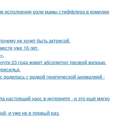
ле исполнения роли мамы стиффлера в комедии
почему не хочет быть актрисой.
месте уже 16 лет.
=.
почти 23 года живет абсолютно трезвой жизнью.
ересильд.
 родилась с редкой генетической аномалией -
а настоящий хаос в интернете - и это ещё мягко
й, и уже не в первый раз.