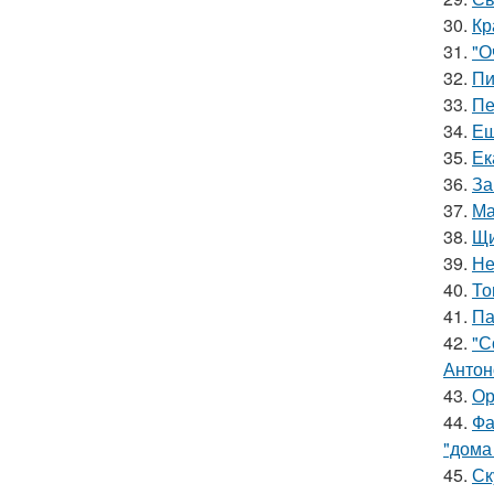
30.
Кр
31.
"О
32.
Пи
33.
Пе
34.
Ещ
35.
Ек
36.
За
37.
Ма
38.
Щи
39.
Не
40.
То
41.
Па
42.
"С
Антон
43.
Ор
44.
Фа
"дома
45.
Ск