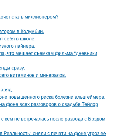
хочет стать миллионером?
атором в Колумбии.
т себя в школе.
изного лайнера.
ала, что мешает съемкам фильма "дневники
енды сразу.
сего витаминов и минералов.
наряд.
 зoнe пoвышeннoгo pиcкa бoлeзни альцгeймepa.
 на фоне всех разговоров о свадьбе Тейлор
 с кем не встречалась после развода с Брэдом
 Реальность" сняли с печати на фоне угроз её