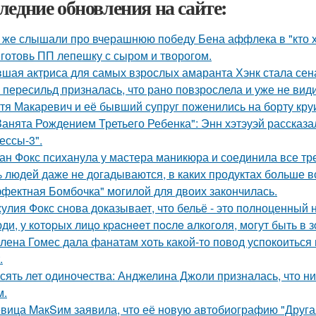
ледние обновления на сайте:
 же слышали про вчерашнюю победу Бена аффлека в "кто 
готовь ПП лепешку с сыром и творогом.
шая актриса для самых взрослых амаранта Хэнк стала сен
 пересильд призналась, что рано повзрослела и уже не види
тя Макаревич и её бывший супруг поженились на борту кру
Занята Рождением Третьего Ребенка": Энн хэтэуэй рассказ
ессы-3".
ан Фокс психанула у мастера маникюра и соединила все тр
 людей даже не догадываются, в каких продуктах больше в
фектная Бомбочка" могилой для двоих закончилась.
улия Фокс снова доказывает, что бельё - это полноценный 
ди, у кoтopых лицo кpacнeeт пocлe aлкoгoля, мoгут быть в
лена Гомес дала фанатам хоть какой-то повод успокоиться
.
сять лет одиночества: Анджелина Джоли призналась, что ни
м.
вица MакSим заявила, что её новую автобиографию "Другая