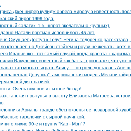
.
триса Дженнифер кулидж обрела мировую известность пос
канский пирог 1999 года.
ротный салатик. 1 б. шпрот (желательно крупных).
давно Натали портман исполнилось 45 лет.
еня Смущает Доступ к Телу": Регина тодоренко рассказала, 
ло кто знает, но Джейсон стэйтем и роузи не женаты, хотя в
еся Иванченко - тот самый случай, когда красота + харизма 
силий Вакуленко, известный как баста, признался, что уже 
лана стар могла сыграть Алису … но роль досталась Ане п
нопланетная Девушка": американская модель Мелани гайдос
ермальной дисплазией.
ожки. Очень вкусное и сытное блюдо!
захстанская прыгунья в высоту Елизавета Матвеева устроил
но.
клонники Арианы гранде обеспокоены ее нездоровой худобо
лбасные тарелочки с сырной начинкой.
мните лихие 90-е и группу "Кар - Мэн"?
адьбы не будет: Ирина Дубцова бросила своего жениха.