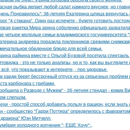
асная рыбка делает любой салат намного вкуснее, но главн
чень Понравилось": 38-летняя Екатерина шпица вернулась 
рог "4 стaкана". Один раз испечете - будете готовить постоя
рвая ракетка Мира арина соболенко официально захватила
е четыре молодые семьи владимирского госуниверситета 
атерина андреева поразила поклонников свежими снимками
мечательное обеденное блюдо для всей семьи.
рина райкина вместе с Ольгой Бузовой посетила спектакль
товидка - это не только анализы, но и то, как вы выглядите
 всё, что показывают в интернете, - про здоровье.
м харди берет бессрочный отпуск из-за серьезных проблем 
ста карбонара с грибами.
ообщила о Разводе с Мужем" - 35-летняя стендап - комик В
ом слепцом.
ехи - простой способ добавить пользу в рацион, если знать 
н - сообщество "Гарри Поттера" определилось с фаворитом 
 дракона" Юэн Митчелл.
умбрия холодного копчения "; ЕЩЕ Хочу";.