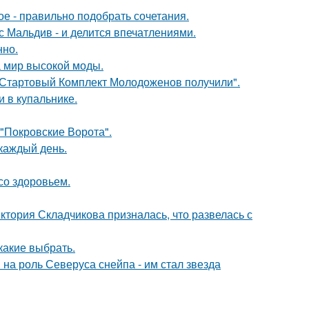
ое - правильно подобрать сочетания.
с Мальдив - и делится впечатлениями.
нно.
 мир высокой моды.
"Стартовый Комплект Молодоженов получили".
 в купальнике.
 "Покровские Ворота".
 каждый день.
со здоровьем.
иктория Складчикова призналась, что развелась с
какие выбрать.
на роль Северуса снейпа - им стал звезда