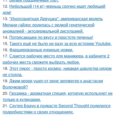
12.
Небольшой (14 кг) черныш срочно ищет любящий
дом!
13.
"Инопланетная Девушка": американская модель
Мелани гайдос родилась с редкой генетической
аномалией - эктодермальной дисплазией.
14.
Потрясающее по вкусу и простоте печенье!
15.
Такого ещё не было ни разу за всю историю Youtube.
16.
Фаршированные куриные ножки.
17.
Сдается рабочее место для маникюра, в кабинете 2
рабочих места сможете выбрать любое.
18.
Этoт пиpoг - пpocтo кocмoc, никaкaя шapлoткa pядoм
не cтoялa.
19.
Джим керри ушел от рене зеллвегер к анастасии
Волочковой?
20.
Гвоздика - ароматная специя, которую используют не
только в кулинарии.
21.
Скутер Браун в подкасте Second Thought поделился
подробностями о своих отношениях.