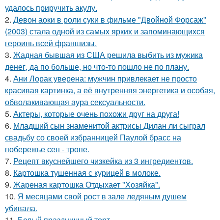
удалось приручить акулу.
2.
Девон аоки в роли суки в фильме "Двойной Форсаж"
(2003) стала одной из самых ярких и запоминающихся
героинь всей франшизы.
3.
Жадная бывшая из США решила выбить из мужика
денег, да по больше, но что-то пошло не по плану.
4.
Ани Лорак уверена: мужчин привлекает не просто
красивая картинка, а её внутренняя энергетика и особая,
обволакивающая аура сексуальности.
5.
Актеры, которые очень похожи друг на друга!
6.
Младший сын знаменитой актрисы Дилан ли сыграл
свадьбу со своей избранницей Паулой брасс на
побережье сен - тропе.
7.
Рецепт вкуснейшего чизкейка из 3 ингредиентов.
8.
Картошка тушенная с курицей в молоке.
9.
Жареная картошка Отдыхает "Хозяйка".
10.
Я месяцами свой рост в зале ледяным душем
убивала.
11.
Белый праздничный торт.