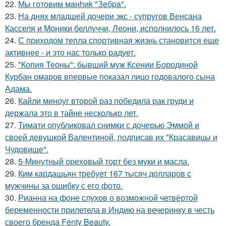
22.
Мы готовим мaнhиk "Зeбpa".
23.
На днях младшей дочери экс - супругов Венсана
Касселя и Моники беллуччи, Леони, исполнилось 16 лет.
24.
С приходом тепла спортивная жизнь становится еще
активнее - и это нас только радует.
25.
"Копия Теоны": бывший муж Ксении Бородиной
Курбан омаров впервые показал лицо годовалого сына
Адама.
26.
Кайли миноуг второй раз победила рак груди и
держала это в тайне несколько лет.
27.
Тимати опубликовал снимки с дочерью Эммой и
своей девушкой Валентиной, подписав их "Красавицы и
Чудовище".
28.
5-Минутный ореховый торт без муки и масла.
29.
Ким кардашьян требует 167 тысяч долларов с
мужчины за ошибку с его фото.
30.
Рианна на фоне слухов о возможной четвёртой
беременности прилетела в Индию на вечеринку в честь
своего бренда Fenty Beauty.