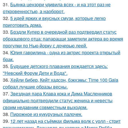
31.
Бьянка цензори удивила всех - и на этот раз не
откровенностью, а наоборот.
32.
5 идей ярких и вкусных смузи, которые легко
приготовить дома.
33.
Брэдли Купер в очередной раз подтвердил статус
образцового отца: папарацци заметили актера во время
прогулки по Нью-йорку с дочерью леей.
34.
Юлия гаврилина - одна из актрис проекта открытый
брак.
35.
Будущее детского плавания рождается здесь:
"Невский Форум Дети и Вода".
36.
Хейли бибер, Кейт хадсон, бэкхэмы: Time 100 Gala
собрал лучшие образы весны.
37.
Звездная пара Клава кока и Дима Масленников
официально подтвердили статус жениха и невесты
своим недавним совместным выходом.
38.
Пирожное из кукурузных палочек.
39.
12 лет назад на съёмках фильма волк с уолл - стрит
познакомились Леонардо ди каприо и Марго Робби.