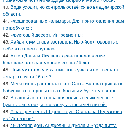
40.
Вода уходит, но контроль остаётся во владимирской
области.
41.
Фаршированные кальмары. Для приготовления вам
потребуются:
42.
Фруктовый десерт. Ингредиенты:
43.
Хайди клум снова заставила Нью-йорк говорить о
себе и о своём спутнике.
44.
Актер Данила Якушев сделал предложение
Кристине, которая моложе его на 20 лет.
45.
Почему стэтхэм и хантингтон - уайтли не спешат к
алтарю спустя 16 лет?
46.
Меня очень растрогало, что Ольга Бузова пришла к
бабушке со стороны отца с большим букетом цветов.
47.
В нашей ленте снова появились великолепные
букеты алых роз, и это заслуга люсы чеботиной.
48.
У нас дома есть Шэрон стоун: Светлана Пермякова
из "Интернов".
49.
19-Летняя дочь Анджелины Джоли и Брэда питта