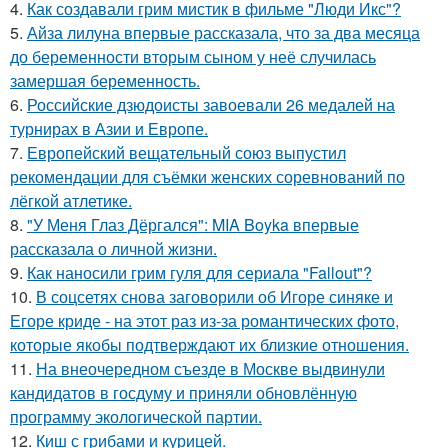
4.
Как создавали грим мистик в фильме "Люди Икс"?
5.
Айза лилуна впервые рассказала, что за два месяца
до беременности вторым сыном у неё случилась
замершая беременность.
6.
Российские дзюдоисты завоевали 26 медалей на
турнирах в Азии и Европе.
7.
Европейский вещательный союз выпустил
рекомендации для съёмки женских соревнований по
лёгкой атлетике.
8.
"У Меня Глаз Дёргался": MIA Boyka впервые
рассказала о личной жизни.
9.
Как наносили грим гуля для сериала "Fallout"?
10.
В соцсетях снова заговорили об Игоре синяке и
Егоре криде - на этот раз из-за романтических фото,
которые якобы подтверждают их близкие отношения.
11.
На внеочередном съезде в Москве выдвинули
кандидатов в госдуму и приняли обновлённую
программу экологической партии.
12.
Киш с грибами и курицей.