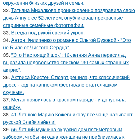
окружении близких друзей и семьи.
32.
Татьяна Михалкова проникновенно поздравила свою
дочь Анну с её 52-летием, опубликовав прекрасные
старинные семейные фотографии.
33.
Всегда под рукой свежий укроп.
34.
Антон Филипенко о романе с Ольгой Бузовой - "Это
не Было от Чистого Сердца".
35.
"Это Настоящий шок": 16-летняя Анна пересильд
выразила недовольство списком "30 самых страшных
актрис".
36.
Актриса Кристен Стюарт решила, что классический
дресс - код на каннском фестивале стал слишком
скучным.
37.
Меган появилась в красном наряде - и допустила
ошибку.
38.
41-Летнюю Марию Кожевникову всё чаще называют
русской Блейк лайвли!
39.
55-Летний мужчина окружил дом пятиметровым
забором, чтобы ни одна женщина не приблизилась к