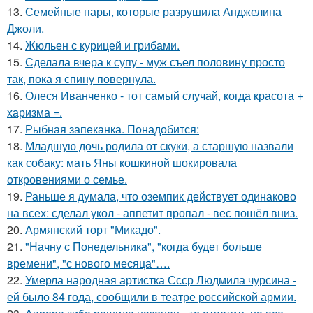
13.
Семейные пары, которые разрушила Анджелина
Джоли.
14.
Жюльен с курицей и грибами.
15.
Сделала вчера к супу - муж съел половину просто
так, пока я спину повернула.
16.
Олеся Иванченко - тот самый случай, когда красота +
харизма =.
17.
Рыбная запеканка. Понадобится:
18.
Младшую дочь родила от скуки, а старшую назвали
как собаку: мать Яны кошкиной шокировала
откровениями о семье.
19.
Раньше я думала, что оземпик действует одинаково
на всех: сделал укол - аппетит пропал - вес пошёл вниз.
20.
Армянский торт "Микадо".
21.
"Начну с Понедельника", "когда будет больше
времени", "с нового месяца"….
22.
Умерла народная артистка Ссср Людмила чурсина -
ей было 84 года, сообщили в театре российской армии.