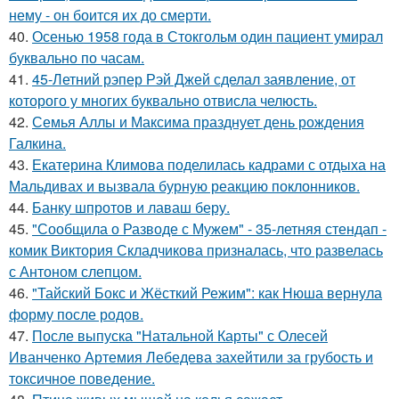
нему - он боится их до смерти.
40.
Осенью 1958 года в Стокгольм один пациент умирал
буквально по часам.
41.
45-Летний рэпер Рэй Джей сделал заявление, от
которого у многих буквально отвисла челюсть.
42.
Семья Аллы и Максима празднует день рождения
Галкина.
43.
Екатерина Климова поделилась кадрами с отдыха на
Мальдивах и вызвала бурную реакцию поклонников.
44.
Банку шпротов и лаваш беру.
45.
"Сообщила о Разводе с Мужем" - 35-летняя стендап -
комик Виктория Складчикова призналась, что развелась
с Антоном слепцом.
46.
"Тайский Бокс и Жёсткий Режим": как Нюша вернула
форму после родов.
47.
После выпуска "Натальной Карты" с Олесей
Иванченко Артемия Лебедева захейтили за грубость и
токсичное поведение.