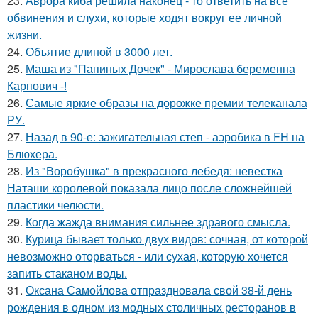
23.
Аврора киба решила наконец - то ответить на все
обвинения и слухи, которые ходят вокруг ее личной
жизни.
24.
Объятие длиной в 3000 лет.
25.
Маша из "Папиных Дочек" - Мирослава беременна
Карпович -!
26.
Самые яркие образы на дорожке премии телеканала
РУ.
27.
Назад в 90-е: зажигательная степ - аэробика в FH на
Блюхера.
28.
Из "Воробушка" в прекрасного лебедя: невестка
Наташи королевой показала лицо после сложнейшей
пластики челюсти.
29.
Когда жажда внимания сильнее здравого смысла.
30.
Курица бывает только двух видов: сочная, от которой
невозможно оторваться - или сухая, которую хочется
запить стаканом воды.
31.
Оксана Самойлова отпраздновала свой 38-й день
рождения в одном из модных столичных ресторанов в