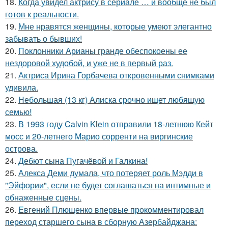
18.
Когда увидел актрису в сериале … и вообще не был
готов к реальности.
19.
Мне нравятся женщины, которые умеют элегантно
забывать о бывших!
20.
Поклонники Арианы гранде обеспокоены ее
нездоровой худобой, и уже не в первый раз.
21.
Актриса Ирина Горбачева откровенными снимками
удивила.
22.
Небольшая (13 кг) Алиска срочно ищет любящую
семью!
23.
В 1993 году Calvin Klein отправили 18-летнюю Кейт
мосс и 20-летнего Марио сорренти на виргинские
острова.
24.
Дебют сына Пугачёвой и Галкина!
25.
Алекса Деми думала, что потеряет роль Мэдди в
"Эйфории", если не будет соглашаться на интимные и
обнаженные сцены.
26.
Евгений Плющенко впервые прокомментировал
переход старшего сына в сборную Азербайджана: