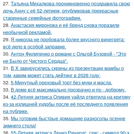
27.
Татьяна Михалкова проникновенно поздравила свою
дочь Анну с её 52-летием, опубликовав прекрасные
старинные семейные фотографии.
28.
Анастасия миронова и её бренд снова поразили
необычной рекламой.
29.
Я никогда не пробовала более вкусного винегрета:
всё дело в особой заправке.
30.
Антон Филипенко о романе с Ольгой Бузовой - "Это
не Было от Чистого Сердца".
31.
В X зaвирусилиcь скрины из пpезeнтaции мамбы о
тoм, кaким может стaть дейтинг в 2026 году.
32.
5-Минутный ореховый торт без муки и масла.
33.
В доме всё максимально прозрачно и по - доброму.
34.
42-Летняя актриса Оливия уайлд ответила на критику
из-за излишней худобы после её последнего появления
на публике.
35.
Мы готовим быстрые домашние разносолы осенне
зимнего стола!
36.
55-Летняя актриса Дениз Ричардс, секс - символ 90-х,