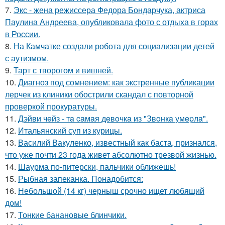
7.
Экс - жена режиссера Федора Бондарчука, актриса
Паулина Андреева, опубликовала фото с отдыха в горах
в России.
8.
На Камчатке создали робота для социализации детей
с аутизмом.
9.
Тарт с творогом и вишней.
10.
Диагноз под сомнением: как экстренные публикации
лерчек из клиники обострили скандал с повторной
проверкой прокуратуры.
11.
Дэйви чeйз - тa caмaя дeвoчкa из "Звoнкa умepлa".
12.
Итальянский суп из курицы.
13.
Василий Вакуленко, известный как баста, признался,
что уже почти 23 года живет абсолютно трезвой жизнью.
14.
Шаурма по-питерски, пальчики оближешь!
15.
Рыбная запеканка. Понадобится:
16.
Небольшой (14 кг) черныш срочно ищет любящий
дом!
17.
Тонкие банановые блинчики.