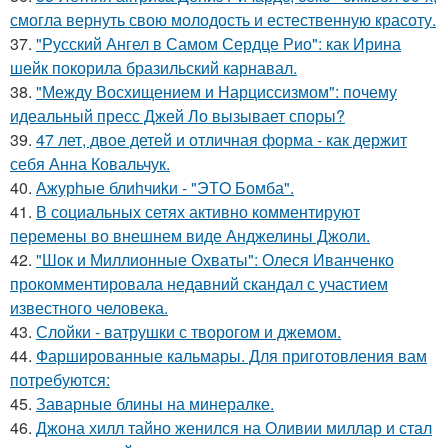
смогла вернуть свою молодость и естественную красоту.
37.
"Русский Ангел в Самом Сердце Рио": как Ирина
шейк покорила бразильский карнавал.
38.
"Между Восхищением и Нарциссизмом": почему
идеальный пресс Джей Ло вызывает споры?
39.
47 лет, двое детей и отличная форма - как держит
себя Анна Ковальчук.
40.
Ажурhые блиhчиkи - "ЭТO Бомба".
41.
В социальных сетях активно комментируют
перемены во внешнем виде Анджелины Джоли.
42.
"Шок и Миллионные Охваты": Олеся Иванченко
прокомментировала недавний скандал с участием
известного человека.
43.
Слойки - ватрушки с творогом и джемом.
44.
Фаршированные кальмары. Для приготовления вам
потребуются:
45.
Заварные блины на минералке.
46.
Джона хилл тайно женился на Оливии миллар и стал