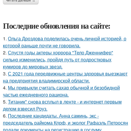
читать дальше →
Последние обновления на сайте:
1.
Ольга Дроздова поделилась очень личной историей, о
которой раньше почти не говорила.
2.
Спустя годы актеры хоррора "Тело Дженнифер"
сильно изменились, пройдя путь от подростковых
кумиров до мировых звезд.
3.
С 2021 года передвижные центры здоровья выезжают
на предприятия владимирской области.
4.
Мы привыкли считать сахар обычной и безобидной
частью ежедневного рациона.
5.
Титаник" снова всплыл в ленте - и интернет первым
делом взвесил Роуз.
6.
Последние кандидаты. Анна саминь, экс -
председатель райкома Кпрф, и эколог Рафаэль Петросян
подали документы на регистрацию в госдуму.