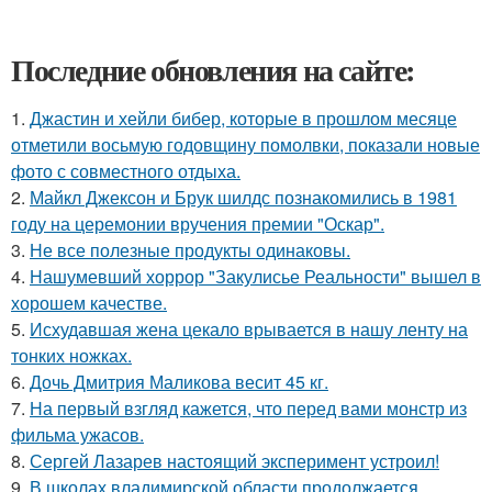
Последние обновления на сайте:
1.
Джастин и хейли бибер, которые в прошлом месяце
отметили восьмую годовщину помолвки, показали новые
фото с совместного отдыха.
2.
Майкл Джексон и Брук шилдс познакомились в 1981
году на церемонии вручения премии "Оскар".
3.
Не все полезные продукты одинаковы.
4.
Нашумевший хоррор "Закулисье Реальности" вышел в
хорошем качестве.
5.
Исхудавшая жена цекало врывается в нашу ленту на
тонких ножках.
6.
Дочь Дмитрия Маликова весит 45 кг.
7.
На первый взгляд кажется, что перед вами монстр из
фильма ужасов.
8.
Сергей Лазарев настоящий эксперимент устроил!
9.
В школах владимирской области продолжается