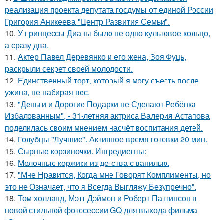
реализация проекта депутата госдумы от единой России
Григория Аникеева "Центр Развития Семьи".
10.
У принцессы Дианы было не одно культовое кольцо,
а сразу два.
11.
Актер Павел Деревянко и его жена, Зоя Фуць,
раскрыли секрет своей молодости.
12.
Единственный торт, который я могу съесть после
ужина, не набирая вес.
13.
"Деньги и Дорогие Подарки не Сделают Ребёнка
Избалованным", - 31-летняя актриса Валерия Астапова
поделилась своим мнением насчёт воспитания детей.
14.
Голубцы "Лучшие". Активное время готовки 20 мин.
15.
Сырные корзиночки. Ингредиенты:
16.
Молочные коржики из детства с ванилью.
17.
"Мне Нравится, Когда мне Говорят Комплименты, но
это не Означает, что я Всегда Выгляжу Безупречно".
18.
Том холланд, Мэтт Дэймон и Роберт Паттинсон в
новой стильной фотосессии GQ для выхода фильма