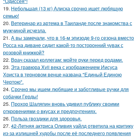
"Одиссея"!
19.
Небольшая (13 кг) Алиска срочно ищет любящую
семью!
20.
Ветеринар из артема в Таиланде после знакомства с
мужчиной исчезла.
21.
А вы замечали, что в 16-м эпизоде 9-го сезона вместо
Росса на диване сидит какой-то посторонний чувак с
розовой книжкой?
22.
Врач сказал коллегам: мойте руки перед родами.
23.
Эта гравюра Xvii века с изображением Иисуса
Христа в терновом венце названа "Единый Единою
Чертою".
24.
Срочно мы ищем любящие и заботливые ручки для
собачки Герды!
25.
Прохор Шаляпин вновь удивил публику своими
откровениями о вкусах и предпочтениях.
26.
Польза гвоздики для здоровья.
27.
42-Летняя актриса Оливия уайлд ответила на критику
из-за излишней худобы после её последнего появления