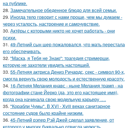
на публике.
28.
Замечательное обеденное блюдо для всей семьи.
29.
Иногда тело говорит с нами проще, чем мы думаем -
через усталость, настроение и самочувствие.
30.
Актёры с которыми никто не хочет работать - они
психи.
31.
49-Летний сын шер пожаловался, что мать перестала
его обеспечивать.
32.
"Маска, я Тебя не Знаю": трагедия стримерши,
которую не захотели увидеть настоящей.
33.
55-Летняя актриса Дениз Ричардс, секс - символ 90-х,
смогла вернуть свою молодость и естественную красоту.
34.
16-Летняя Мелания кнавс - ныне Мелания трамп - на
фотографии стане Йерко (да, это его настоящее имя),
когда она начинала свою модельную карьеру ….
35.
"Корабли Чумы". В XVI - Xviii веках санитарное
состояние судов было крайне низким.
36.
45-Летний рэпер Рэй Джей сделал заявление, от
которого у многих буквально отвисла челюсть.