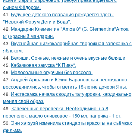
сыном Фёдором.
41.
Будущее детского плавания рождается здесь:
"Невский Форум Дети и Вода".
42.
Мандарин Клементин "Amoa 8" (C. Clementina"Amoa
8") красный мандарин.
43.
Вкуснейшая низкокалорийная творожная запеканка с
яблоком.
44.
Беляши. Сочные, нежные и очень вкусные беляши!
45.
Кабачковая закуска "К Пиву".
46.
Малосольные огурчики без рассола.
47.
Андрей Аршавин и Юлия Барановская неожиданно
воссоединились, чтобы отметить 18-летие дочери Яны.
48.
Инстасамка начала сводить татуировки, кардинально
меняя свой образ.
49.
Запеченные перепелки. Необходимио: на 8
перепелок, масло оливковое - 150 мл, паприка - 1 ст.
50.
Энн хэтэуэй изменила стандарты красоты на съёмках
фильма.