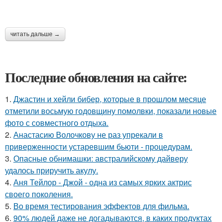
читать дальше →
Последние обновления на сайте:
1.
Джастин и хейли бибер, которые в прошлом месяце
отметили восьмую годовщину помолвки, показали новые
фото с совместного отдыха.
2.
Анастасию Волочкову не раз упрекали в
приверженности устаревшим бьюти - процедурам.
3.
Опасные обнимашки: австралийскому дайверу
удалось приручить акулу.
4.
Аня Тейлор - Джой - одна из самых ярких актрис
своего поколения.
5.
Во время тестирования эффектов для фильма.
6.
90% людей даже не догадываются, в каких продуктах