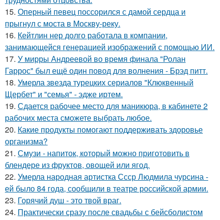
15.
Оперный певец поссорился с дамой сердца и
прыгнул с моста в Москву-реку.
16.
Кейтлин нер долго работала в компании,
занимающейся генерацией изображений с помощью ИИ.
17.
У мирры Андреевой во время финала "Ролан
Гаррос" был ещё один повод для волнения - Брэд питт.
18.
Умерла звезда турецких сериалов "Клюквенный
Щербет" и "семья" - эдже иртем.
19.
Сдается рабочее место для маникюра, в кабинете 2
рабочих места сможете выбрать любое.
20.
Какие продукты помогают поддерживать здоровье
организма?
21.
Смузи - напиток, который можно приготовить в
блендере из фруктов, овощей или ягод.
22.
Умерла народная артистка Ссср Людмила чурсина -
ей было 84 года, сообщили в театре российской армии.
23.
Горячий душ - это твой враг.
24.
Практически сразу после свадьбы с бейсболистом