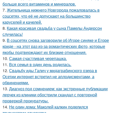
больше всего витаминов и минералов.
7.
Жительница нижнего Новгорода пожаловалась в
соцсетях, что её не допускают на большинство
каруселей и качелей.
8.
Какая красивая свадьба у сына Памелы Андерсон
случилась!
9.
В соцсетях снова заговорили об Игоре синяке и Егоре
криде - на этот раз из-за романтических фото, которые
якобы подтверждают их близкие отношения.
10.
Самая счастливая черепашка.
11.
Вся семья в один день родилась.
12.
Свадьбу иды Галич у мидаграбинского озера в
Осетии интернет встретил не аплодисментами, а
обвинениями.
13.
Диагноз под сомнением: как экстренные публикации
лерчек из клиники обострили скандал с повторной
проверкой прокуратуры.
14.
Не один дома: Маколей калкин поделился
трудностями отцовства.