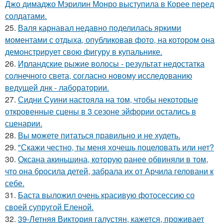
Джо димаджо Мэрилин Монро выступила в Корее перед
солдатами.
25.
Валя карнавал недавно поделилась яркими
моментами с отдыха, опубликовав фото, на котором она
демонстрирует свою фигуру в купальнике.
26.
Ирландские рыжие волосы - результат недостатка
солнечного света, согласно новому исследованию
ведущей днк - лаборатории.
27.
Сидни Суини настояла на том, чтобы некоторые
откровенные сцены в 3 сезоне эйфории остались в
сценарии.
28.
Вы можете питаться правильно и не худеть.
29.
"Скажи честно, ты меня хочешь поцеловать или нет?
30.
Оксана акиньшина, которую ранее обвиняли в том,
что она бросила детей, забрала их от Арчила геловани к
себе.
31.
Баста выложил очень красивую фотосессию со
своей супругой Еленой.
32.
39-Летняя Виктория галустян, кажется, проживает