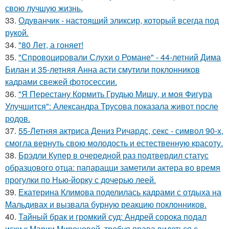
свою лучшую жизнь.
33.
Одуванчик - настоящий эликсир, который всегда под
рукой.
34.
"80 Лет, а гоняет!
35.
"Спровоцировали Слухи о Романе" - 44-летний Дима
Билан и 35-летняя Анна асти смутили поклонников
кадрами свежей фотосессии.
36.
"Я Перестану Кормить Грудью Мишу, и моя Фигура
Улучшится": Александра Трусова показала живот после
родов.
37.
55-Летняя актриса Дениз Ричардс, секс - символ 90-х,
смогла вернуть свою молодость и естественную красоту.
38.
Брэдли Купер в очередной раз подтвердил статус
образцового отца: папарацци заметили актера во время
прогулки по Нью-йорку с дочерью леей.
39.
Екатерина Климова поделилась кадрами с отдыха на
Мальдивах и вызвала бурную реакцию поклонников.
40.
Тайный брак и громкий суд: Андрей сорока подал
иски к Марии Мироновой, требуя права видеться с