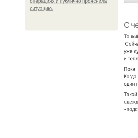
операциях и публично прояснила
ситуацию.
С ч
Тонки
Сейча
уже д
и теп
Пока 
Когда
один 
Такой
одежд
«подс