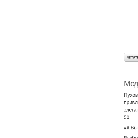
читат
Мод
Пухов
привл
элега
50.
## Вы
Выбор