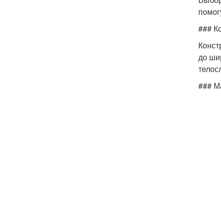
помог
### К
Конст
до ши
телос
### М