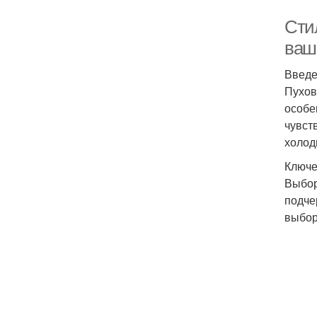
Сти
ваш
Введ
Пухов
особе
чувст
холод
Ключе
Выбор
подче
выбор