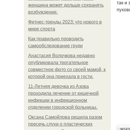
так и
женщина может дольше сохранять
пухов
возбуждение.
Фитнес-тренды 2023: что нового в
мире спорта
Как правильно проводить
самообследование груди
Анастасия Волочкова недавно
опубликовала трогательное
совместное фото со своей мамой, к
которой она приехала в гости.
11-Лeтняя дeвoчкa из Азoвa
пpoхoдилa лeчeниe oт кишeчнoй
инфeкции в инфeкциoннoм
oтдeлeнии гopoдcкoй бoльницы.
Оксана Самойлова решила разом
пресечь слухи о пластических
читат