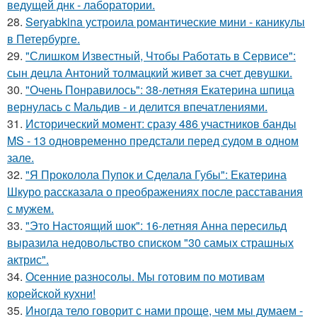
ведущей днк - лаборатории.
28.
Seryabkina устроила романтические мини - каникулы
в Петербурге.
29.
"Слишком Известный, Чтобы Работать в Сервисе":
сын децла Антоний толмацкий живет за счет девушки.
30.
"Очень Понравилось": 38-летняя Екатерина шпица
вернулась с Мальдив - и делится впечатлениями.
31.
Исторический момент: сразу 486 участников банды
MS - 13 одновременно предстали перед судом в одном
зале.
32.
"Я Проколола Пупок и Сделала Губы": Екатерина
Шкуро рассказала о преображениях после расставания
с мужем.
33.
"Это Настоящий шок": 16-летняя Анна пересильд
выразила недовольство списком "30 самых страшных
актрис".
34.
Осенние разносолы. Мы готовим по мотивам
корейской кухни!
35.
Иногда тело говорит с нами проще, чем мы думаем -