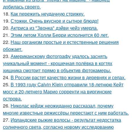
добилась своего.
18.
Как пережить неудачную стрижку.
19.
Стожки. Очень вкусное и сытное блюдо!
20.
Актриса из "Звонка" дэйви чейз умерла.
21.
Этим летом Холли Берри исполнится 60 лет.
22.
Наш организм простые и естественные решения
обожает.
23.
Американскому фотографу удалось заснять
уникальный момент - крошечная полёвка в когтях
хищника смотрит прямо в объектив фотокамеры.
24.
В России растет качество жизни в деревнях и селах.
25.
В 1993 году Calvin Klein отправили 18-летнюю Кейт
мосс и 20-летнего Марио сорренти на виргинские
острова.
26.
Николас кейдж неожиданно рассказал, почему
многие известные режиссёры перестают с ним работать.
27.
Ирландские рыжие волосы - результат недостатка
солнечного света, согласно новому исследованию