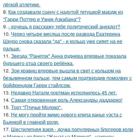
лёгкой атлетике.
8.
Как создавали сцену с надутой тетушкой мардж из
"Гарри Поттер и Узник Азкабана"?
9.
- хочешь я расскажу тебе политический анекдот?
10.
Через четыре месяца после развода Екатерина
Шкуро снова сказала "да" - и кольцо уже сияет на ее
пальце.
11.
Звезда "Ранеток" Анна руднева впервые показала
будущего отца своего ребёнка.
12.
Зои кравиц впервые вышла в свет с кольцом на
безымянном пальце, тем самым подтвердив помолвку с
бойфрендом Гарри стайлсом.
13.
Недавно Натали портман исполнилось 45 лет.
14.
Самая откровенная роль Александры даддарио!
15.
Торт "Птичье Молоко".
16.
Не могу пройти мимо нового клипа канье уэста с
Бьянкой в главной роли.
17.
Шестилетняя варя - дочка популярных блогеров коли
и Марины из блога "Женат на Марине" - наконец