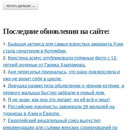
читать дальше →
Последние обновления на сайте:
1.
Бывшая актриса для самых взрослых амаранта Хэнк
стала сенатором в Колумбии.
2.
Кристина асмус опубликовала пляжные фото с 12-
летней дочерью от Гарика Харламова.
3.
Аня пересильд призналась, что рано повзрослела и
уже не видит себя в школе.
4.
Девушка разместила объявление о чёрном котёнке, и
первого малыша быстро забрали в новый дом.
5.
Я не знаю, как она это делает, но ей всё к лицу!
6.
Российские дзюдоисты завоевали 26 медалей на
турнирах в Азии и Европе.
7.
Европейский вещательный союз выпустил
рекомендации для съёмки женских соревнований по