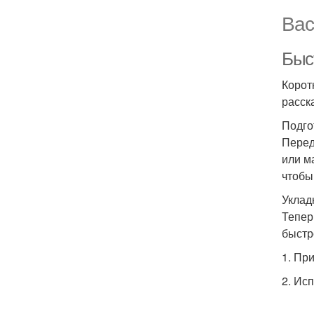
Вас
Быст
Корот
расск
Подго
Перед
или м
чтобы
Уклад
Тепер
быстр
1. Пр
2. Ис