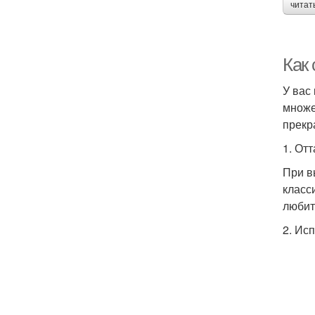
читат
Как 
У вас
множе
прекр
1. От
При в
класс
любит
2. Ис