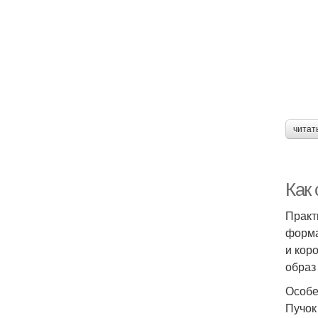
читат
Как
Практ
форма
и кор
образ
Особе
Пучок