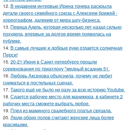
12.
В недавнем интервью Ирина тонева раскрыла
детали своего семейного союза с Алексеем брижей -
хореографом, далеким от мира шоу-бизнеса.
13.
Певица Адель, которая несколько лет назад сильно
похудела, впервые за долгое время появилась на
публике.
14.
В самые лучшие и добрые руки отдается солнечная
Перси!
15.
20-21 Июня в Санкт-петербурге прошли
соревнования по триатлону "медный всадник 51.
16.
Любовь Аксенова объяснила, почему не любит
сниматься в постельных сценах.
17.
Такого ещё не было ни разу за всю историю Youtube.
18.
Сдается рабочее место для маникюра, в кабинете 2
рабочих места сможете выбрать любое.
19.
Плед из маминого свадебного платья связала.
20.
Люди обоих полов считают женские лица более
красивыми.