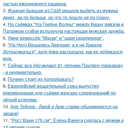
частью ежедневного рациона.
3.
Жадная бывшая из США решила выбить из мужика
денег, да по больше, но что-то пошло не по плану.
4.
На съёмках "На Гребне Волны" между Киану ривзом и
Патриком суэйзи вспыхнула настоящая мужская дружба.
5.
Умер режиссёр "Маски" и "царя скорпионов".
6.
"На Него Вешались Девушки, а я не Давала
Дотрагиваться": катя Iowa рассказала, как ее добивался
муж.
7.
Сейчас все обсуждают 61-летнюю Паулину поризкову
- и неудивительно.
8.
Почему стоит их попробовать?
9.
Европейский вещательный союз выпустил
рекомендации для съёмки женских соревнований по
лёгкой атлетике.
10.
Аня Тейлор - Джой и Дрю старки объединяются на
экране!
11.
"Рост Вани 175 см": Елена Ваенга снялась с мужем и
13-летним сыном.