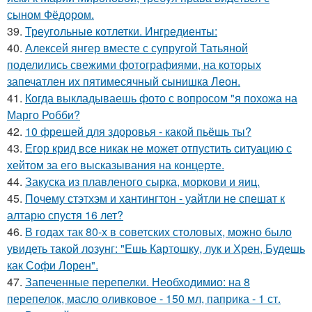
сыном Фёдором.
39.
Треугольные котлетки. Ингредиенты:
40.
Алексей янгер вместе с супругой Татьяной
поделились свежими фотографиями, на которых
запечатлен их пятимесячный сынишка Леон.
41.
Когда выкладываешь фото с вопросом "я похожа на
Марго Робби?
42.
10 фрешей для здоровья - какой пьёшь ты?
43.
Егор крид все никак не может отпустить ситуацию с
хейтом за его высказывания на концерте.
44.
Закуска из плавленого сырка, моркови и яиц.
45.
Почему стэтхэм и хантингтон - уайтли не спешат к
алтарю спустя 16 лет?
46.
В годах так 80-х в советских столовых, можно было
увидеть такой лозунг: "Ешь Картошку, лук и Хрен, Будешь
как Софи Лорен".
47.
Запеченные перепелки. Необходимио: на 8
перепелок, масло оливковое - 150 мл, паприка - 1 ст.