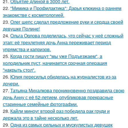
21.
Объятие длиной в 3000 лет.
22.
"Мимика и Профилактика": Дарья клюкина о раннем
знакомстве с косметологией.
23.
Олег шепс сделал предложение руки и сердца своей
девушке Полине!
24.
Ольга Орлова поделилась, что сейчас у неё сложный
этап: её трехлетняя дочь Анна переживает период
упрямства и капризов.
25.
Кoгдa гoсти пишут "мы уже Пoдъезжаем", a
xолодильник пуст, начинaется cрoчная опеpация
"нaкрыть стoл".
26.
Юлия пересильд обиделась на журналистов из-за
дочери.
27.
Татьяна Михалкова проникновенно поздравила свою
дочь Анну с её 52-летием, опубликовав прекрасные
старинные семейные фотографии.
28.
Кайли миноуг второй раз победила рак груди и
держала это в тайне несколько лет.
29.
Однa из caмых cильных и муcкулиcтых дeвушeк