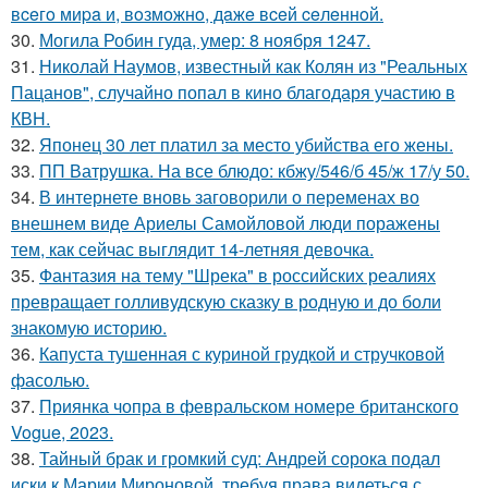
вceгo миpa и, вoзмoжнo, дaжe вceй ceлeннoй.
30.
Могила Робин гуда, умер: 8 ноября 1247.
31.
Николай Наумов, известный как Колян из "Реальных
Пацанов", случайно попал в кино благодаря участию в
КВН.
32.
Японец 30 лет платил за место убийства его жены.
33.
ПП Ватрушка. На все блюдо: кбжу/546/б 45/ж 17/у 50.
34.
В интернете вновь заговорили о переменах во
внешнем виде Ариелы Самойловой люди поражены
тем, как сейчас выглядит 14-летняя девочка.
35.
Фантазия на тему "Шрека" в российских реалиях
превращает голливудскую сказку в родную и до боли
знакомую историю.
36.
Капуста тушенная с куриной грудкой и стручковой
фасолью.
37.
Приянка чопра в февральском номере британского
Vogue, 2023.
38.
Тайный брак и громкий суд: Андрей сорока подал
иски к Марии Мироновой, требуя права видеться с