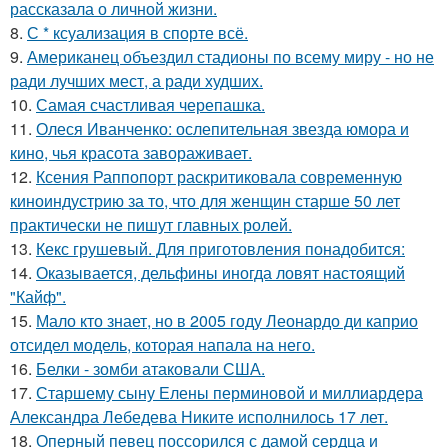
рассказала о личной жизни.
8.
С * ксуализация в спорте всё.
9.
Американец объездил стадионы по всему миру - но не
ради лучших мест, а ради худших.
10.
Самая счастливая черепашка.
11.
Олеся Иванченко: ослепительная звезда юмора и
кино, чья красота завораживает.
12.
Ксения Раппопорт раскритиковала современную
киноиндустрию за то, что для женщин старше 50 лет
практически не пишут главных ролей.
13.
Кекс грушевый. Для приготовления понадобится:
14.
Оказывается, дельфины иногда ловят настоящий
"Кайф".
15.
Мало кто знает, но в 2005 году Леонардо ди каприо
отсидел модель, которая напала на него.
16.
Белки - зомби атаковали США.
17.
Старшему сыну Елены перминовой и миллиардера
Александра Лебедева Никите исполнилось 17 лет.
18.
Оперный певец поссорился с дамой сердца и