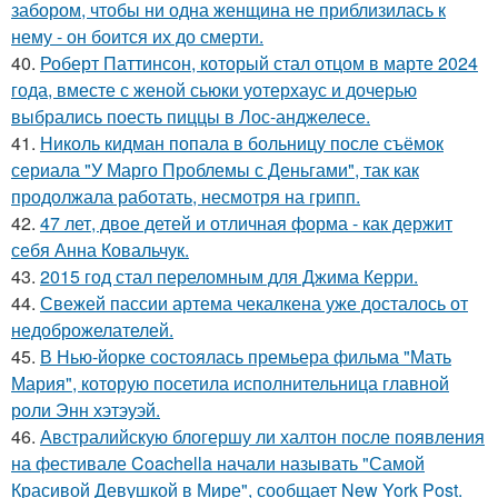
забором, чтобы ни одна женщина не приблизилась к
нему - он боится их до смерти.
40.
Роберт Паттинсон, который стал отцом в марте 2024
года, вместе с женой сьюки уотерхаус и дочерью
выбрались поесть пиццы в Лос-анджелесе.
41.
Николь кидман попала в больницу после съёмок
сериала "У Марго Проблемы с Деньгами", так как
продолжала работать, несмотря на грипп.
42.
47 лет, двое детей и отличная форма - как держит
себя Анна Ковальчук.
43.
2015 год стал переломным для Джима Керри.
44.
Свежей пассии артема чекалкена уже досталось от
недоброжелателей.
45.
В Нью-йорке состоялась премьера фильма "Мать
Мария", которую посетила исполнительница главной
роли Энн хэтэуэй.
46.
Австралийскую блогершу ли халтон после появления
на фестивале Coachella начали называть "Самой
Красивой Девушкой в Мире", сообщает New York Post.