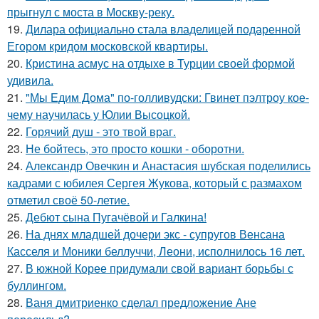
прыгнул с моста в Москву-реку.
19.
Дилара официально стала владелицей подаренной
Егором кридом московской квартиры.
20.
Кристина асмус на отдыхе в Турции своей формой
удивила.
21.
"Мы Едим Дома" по-голливудски: Гвинет пэлтроу кое-
чему научилась у Юлии Высоцкой.
22.
Горячий душ - это твой враг.
23.
Не бойтесь, это просто кошки - оборотни.
24.
Александр Овечкин и Анастасия шубская поделились
кадрами с юбилея Сергея Жукова, который с размахом
отметил своё 50-летие.
25.
Дебют сына Пугачёвой и Галкина!
26.
На днях младшей дочери экс - супругов Венсана
Касселя и Моники беллуччи, Леони, исполнилось 16 лет.
27.
В южной Корее придумали свой вариант борьбы с
буллингом.
28.
Ваня дмитриенко сделал предложение Ане