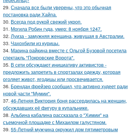
пересильд?
29.
Сначала все были уверены, что это обычная
постановка ради Хайпа.
30.
Всегда под рукой свежий укроп.
31.
Могила Робин гуда, умер: 8 ноября 1247.
32.
Луиза - замужняя женщина, живущая в Австралии.
33.
Чахохбили из курицы.
34.
Марина райкина вместе с Ольгой Бузовой посетила
спектакль "Покровские Ворота".
35.
В сети обсуждают инициативу активистов -
предложить запретить в спортзалах одежду, которая
оголяет живот, ягодицы или просвечивается.
36.
Брендан фрейзер сообщил, что активно худеет ради
новой части "Мумии".
37.
46-Летняя Виктория боня рассердилась на женщин,
обсуждавших её фигуру в купальнике.
38.
Альбина кабалина рассказала о "Химии" на
съемочной площадке с Михаилом галустяном.
39.
55-Летний мужчина окружил дом пятиметровым