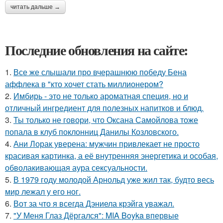
читать дальше →
Последние обновления на сайте:
1.
Все же слышали про вчерашнюю победу Бена
аффлека в "кто хочет стать миллионером?
2.
Имбирь - это не только ароматная специя, но и
отличный ингредиент для полезных напитков и блюд.
3.
Ты только не говори, что Оксана Самойлова тоже
попала в клуб поклонниц Данилы Козловского.
4.
Ани Лорак уверена: мужчин привлекает не просто
красивая картинка, а её внутренняя энергетика и особая,
обволакивающая аура сексуальности.
5.
В 1979 году молодой Арнольд уже жил так, будто весь
мир лежал у его ног.
6.
Вот за что я всегда Дэниела крэйга уважал.
7.
"У Меня Глаз Дёргался": MIA Boyka впервые