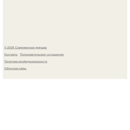
Лишь в том случае, если есть в истории моды идеал, то
это Синди Кроуфорд.
© 2026 Современная девушка
Контакты
Пользовательское соглашение
Политика конфидециальности
Обратная связь