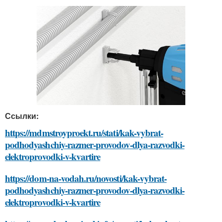
Ссылки:
https://mdmstroyproekt.ru/stati/kak-vybrat-
podhodyashchiy-razmer-provodov-dlya-razvodki-
elektroprovodki-v-kvartire
https://dom-na-vodah.ru/novosti/kak-vybrat-
podhodyashchiy-razmer-provodov-dlya-razvodki-
elektroprovodki-v-kvartire