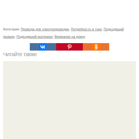
Категории:
Провода для электропроводки
,
Потребность в токе
,
Подходящий
размер
,
Подходящий материал
,
Внимание на длину
Читайте также
Какие функции выполняет семья в социальной жизни