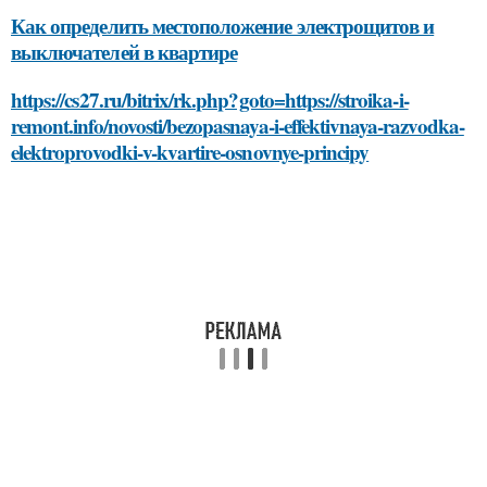
Как определить местоположение электрощитов и
выключателей в квартире
https://cs27.ru/bitrix/rk.php?goto=https://stroika-i-
remont.info/novosti/bezopasnaya-i-effektivnaya-razvodka-
elektroprovodki-v-kvartire-osnovnye-principy