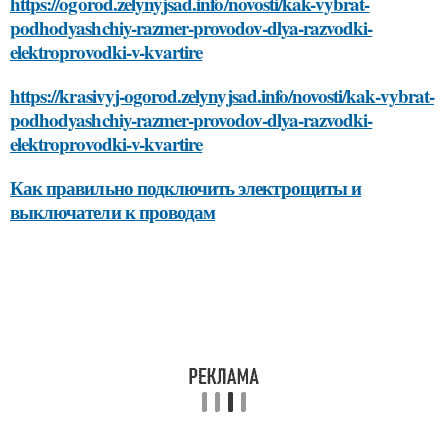
https://ogorod.zelynyjsad.info/novosti/kak-vybrat-
podhodyashchiy-razmer-provodov-dlya-razvodki-
elektroprovodki-v-kvartire
https://krasivyj-ogorod.zelynyjsad.info/novosti/kak-vybrat-
podhodyashchiy-razmer-provodov-dlya-razvodki-
elektroprovodki-v-kvartire
Как правильно подключить электрощиты и
выключатели к проводам