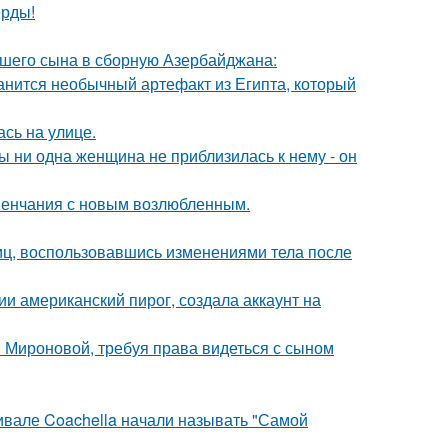
ерды!
шего сына в сборную Азербайджана:
анится необычный артефакт из Египта, который
сь на улице.
 ни одна женщина не приблизилась к нему - он
венчания с новым возлюбленным.
иц, воспользовавшись изменениями тела после
и американский пирог, создала аккаунт на
и Мироновой, требуя права видеться с сыном
ивале Coachella начали называть "Самой