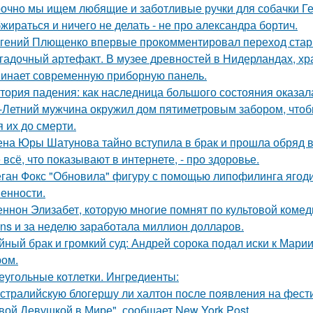
очно мы ищем любящие и заботливые ручки для собачки Г
жираться и ничего не делать - не про александра бортич.
гений Плющенко впервые прокомментировал переход стар
гадочный артефакт. В музее древностей в Нидерландах, хр
инает современную приборную панель.
тория падения: как наследница большого состояния оказала
-Летний мужчина окружил дом пятиметровым забором, чтобы
я их до смерти.
на Юры Шатунова тайно вступила в брак и прошла обряд 
 всё, что показывают в интернете, - про здоровье.
ган Фокс "Обновила" фигуру с помощью липофилинга ягод
енности.
ннон Элизабет, которую многие помнят по культовой комеди
ans и за неделю заработала миллион долларов.
йный брак и громкий суд: Андрей сорока подал иски к Мари
ом.
еугольные котлетки. Ингредиенты:
стралийскую блогершу ли халтон после появления на фест
вой Девушкой в Мире", сообщает New York Post.