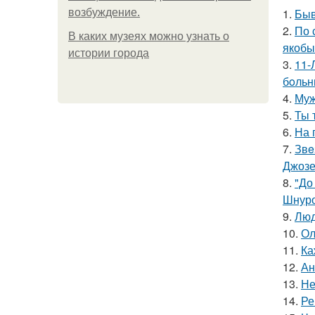
1.
Быв
возбуждение.
2.
По 
В каких музеях можно узнать о
якобы
истории города
3.
11-
бoльн
4.
Муж
5.
Ты 
6.
На 
7.
Звe
Джоз
8.
"До
Шнуро
9.
Люд
10.
Ол
11.
Ка
12.
Ан
13.
Не
14.
Ре