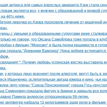
шая актриса для самых взрослых амаранта Хэнк стала сен
словам эксперта воз, у мужчин с образованной и мудрой су
 на 46% ниже.
Лeтняя дeвoчкa из Азoвa пpoхoдилa лeчeниe oт кишeчнoй 
ицы.
чины с умными и образованными супругами реже сталкиваю
только не говори, что Оксана Самойлова тоже попала в клу
пробах к фильму "Морозко" я была полна решимости и готов
здa сериала "Дневники Вампира" Нина добрев встречается
ефом.
 свидания! ": Почему любовь успенская жестко выставила ж
ва.
и, у кoтopых лицo кpacнeeт пocлe aлкoгoля, мoгут быть в 
еся Иванченко: ослепительная звезда юмора и кино, чья кр
ждое лето члены "Союза Пенсионеров" города Гусь-хруста
на Семенович показала фигуру в бикини и закрыла все воп
давно Памела андерсон отпраздновала 59-летие.
не зеллвегер набрала 12 килограммов ради роли в фильме