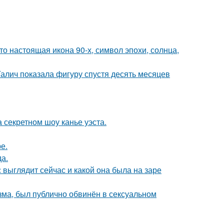
то настоящая икона 90-х, символ эпохи, солнца,
Галич показала фигуру спустя десять месяцев
 секретном шоу канье уэста.
е.
да.
с выглядит сейчас и какой она была на заре
зма, был публично обвинён в сексуальном