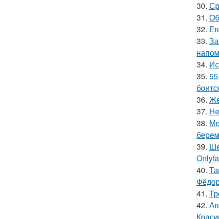
30.
Ср
31.
Об
32.
Ев
33.
За
напом
34.
Ис
35.
55
боитс
36.
Же
37.
Не
38.
Ме
берем
39.
Ше
Onlyf
40.
Та
Фёдор
41.
Тр
42.
Ав
Краси