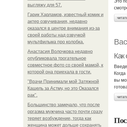
Это п
выгляжу для 57.
смотр
Гарик Харламов, известный комик и
читат
актер озвучивания, недавно
оказался в центре внимания из-за
своей работы над озвучкой
Вас
мультфильма про колобка.
Анастасия Волочкова недавно
Как 
опубликовала трогательное
совместное фото со своей мамой, к
Введ
которой она приехала в гости.
Когда
вы мо
"Врачи Принимали мой Затяжной
готов
Кашель за Астму, но это Оказался
рак".
читат
Большинство замечало, что после
оргазма мужчина часто почти сразу
Пос
теряет возбуждение, тогда как
женщина может дольше сохранять