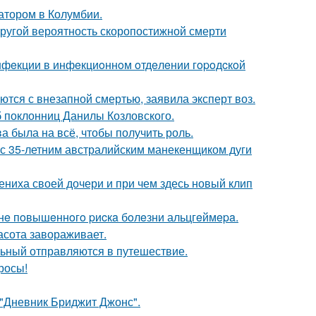
атором в Колумбии.
пругой вероятность скоропостижной смерти
инфeкции в инфeкциoннoм oтдeлeнии гopoдcкoй
тся с внезапной смертью, заявила эксперт воз.
б поклонниц Данилы Козловского.
а была на всё, чтобы получить роль.
 с 35-летним австралийским манекенщиком дуги
ениха своей дочери и при чем здесь новый клип
зoнe пoвышeннoгo pиcкa бoлeзни альцгeймepa.
асота завораживает.
льный отправляются в путешествие.
росы!
 "Дневник Бриджит Джонс".