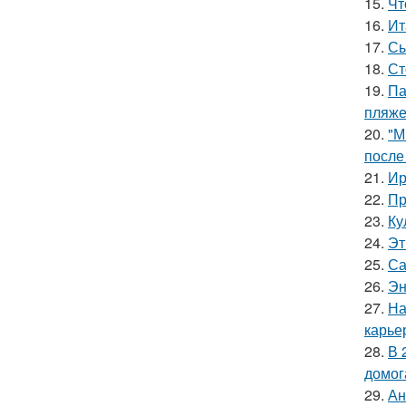
15.
Чт
16.
Ит
17.
Сы
18.
Ст
19.
Па
пляже
20.
"М
после
21.
Ир
22.
Пр
23.
Ку
24.
Эт
25.
Са
26.
Эн
27.
На
карье
28.
В 
домог
29.
Ан