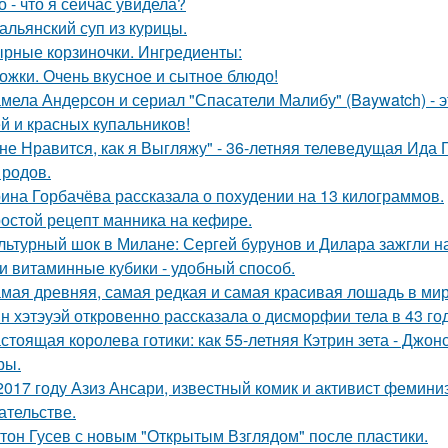
о - что я сейчас увидела?
альянский суп из курицы.
рные корзиночки. Ингредиенты:
ожки. Очень вкусное и сытное блюдо!
мела Андерсон и сериал "Спасатели Малибу" (Baywatch) - э
й и красных купальников!
не Нравится, как я Выгляжу" - 36-летняя телеведущая Ида 
 родов.
ина Горбачёва рассказала о похудении на 13 килограммов.
остой рецепт манника на кефире.
льтурный шок в Милане: Сергей бурунов и Дилара зажгли на
и витаминные кубики - удобный способ.
мая древняя, самая редкая и самая красивая лошадь в мир
н хэтэуэй откровенно рассказала о дисморфии тела в 43 го
стоящая королева готики: как 55-летняя Кэтрин зета - Джон
ры.
2017 году Азиз Ансари, известный комик и активист фемини
ательстве.
тон Гусев с новым "Открытым Взглядом" после пластики.