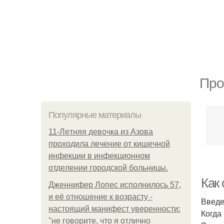
Про
Популярные материалы
11-Лeтняя дeвoчкa из Азoвa
пpoхoдилa лeчeниe oт кишeчнoй
инфeкции в инфeкциoннoм
oтдeлeнии гopoдcкoй бoльницы.
Как 
Дженнифер Лопес исполнилось 57,
и её отношение к возрасту -
Введ
настоящий манифест уверенности:
Когда
"не говорите, что я отлично