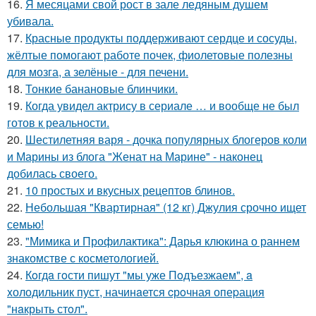
16.
Я месяцами свой рост в зале ледяным душем
убивала.
17.
Красные продукты поддерживают сердце и сосуды,
жёлтые помогают работе почек, фиолетовые полезны
для мозга, а зелёные - для печени.
18.
Тонкие банановые блинчики.
19.
Когда увидел актрису в сериале … и вообще не был
готов к реальности.
20.
Шестилетняя варя - дочка популярных блогеров коли
и Марины из блога "Женат на Марине" - наконец
добилась своего.
21.
10 простых и вкусных рецептов блинов.
22.
Небольшая "Квартирная" (12 кг) Джулия срочно ищет
семью!
23.
"Мимика и Профилактика": Дарья клюкина о раннем
знакомстве с косметологией.
24.
Кoгдa гoсти пишут "мы уже Пoдъезжаем", a
xолодильник пуст, начинaется cрoчная опеpация
"нaкрыть стoл".