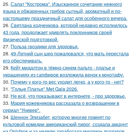
25.
Салат "Кострома". Изысканное сочетание нежного
языка и обжаренных грибов сытный, ароматный и по-
настоящему праздничный салат для особенного вечера.
26.
Светлана ходченкова, которой недавно исполнилось
43 года, продолжает удивлять поклонников своей
физической подготовкой.
27.
Польза гвоздики для здоровья.
28.
49-Летний сын шер пожаловался, что мать перестала
его обеспечивать.
29.
Кейт миддлтон в тёмно-синем пальто - платье и
украшениях из сапфиров возложила венок к кенотафу.
30.
Почему у кого-то вес уходит легко, а у кого-то - нет?
31.
"Голые Платья" Met Gala 2026.
32.
Не всё, что показывают в интернете, - про здоровье.
33.
Мария кожевникова рассказала о возвращении в
сериал "Универ".
34.
Шеннон Элизабет, которую многие помнят по
культовой комедии американский пирог, создала аккаунт
на Onlyfans и за неделю заработала миллион долларов.