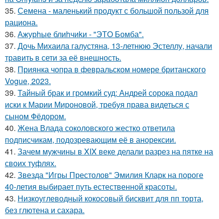
35.
Семена - маленький продукт с большой пользой для
рациона.
36.
Ажурhые блиhчиkи - "ЭТO Бомба".
37.
Дочь Михаила галустяна, 13-летнюю Эстеллу, начали
травить в сети за её внешность.
38.
Приянка чопра в февральском номере британского
Vogue, 2023.
39.
Тайный брак и громкий суд: Андрей сорока подал
иски к Марии Мироновой, требуя права видеться с
сыном Фёдором.
40.
Жена Влада соколовского жестко ответила
подписчикам, подозревающим её в анорексии.
41.
Зачем мужчины в XIX веке делали разрез на пятке на
своих туфлях.
42.
Звезда "Игры Престолов" Эмилия Кларк на пороге
40-летия выбирает путь естественной красоты.
43.
Низкоуглеводный кокосовый бисквит для пп торта,
без глютена и сахара.