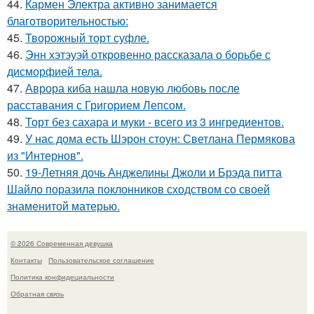
44.
Кармен Электра активно занимается
благотворительностью:
45.
Творожный торт суфле.
46.
Энн хэтэуэй откровенно рассказала о борьбе с
дисморфией тела.
47.
Аврора киба нашла новую любовь после
расставания с Григорием Лепсом.
48.
Торт без сахара и муки - всего из 3 ингредиентов.
49.
У нас дома есть Шэрон стоун: Светлана Пермякова
из "Интернов".
50.
19-Летняя дочь Анджелины Джоли и Брэда питта
Шайло поразила поклонников сходством со своей
знаменитой матерью.
© 2026 Современная девушка
Контакты
Пользовательское соглашение
Политика конфидециальности
Обратная связь