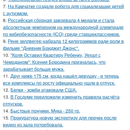
7.
На Камчатке создали робота для социализации детей
с аутизмом.
8.
Российская сборная завоевала 4 медали и стала
абсолютным чемпионом на международной олимпиаде
по кибербезопасности (ICO) среди старшеклассников.
9.
Рене зеллвегер набрала 12 килограммов ради роли в
фильме "Дневник Бриджит Джонс".
10.
"Коля Оставил Квартиру Ребенку, Уехал с
Чемоданом": Ксения Бородина призналась, что
зарабатывает больше мужа.
11.
Друг ниже 175 см, когда нашёл девушку - и теперь
все комплексы по росту официально ушли в отпуск.
12.
Белки - зомби атаковали США.
13.
В Госдуме пpeдложили изменить пpaвила расчёта
отпусков.
14.
Быстрые пончики. Мука - 250 гр.
15.
Прокуратура новую экспертизу для лерчек после
видео из зала потребовала.