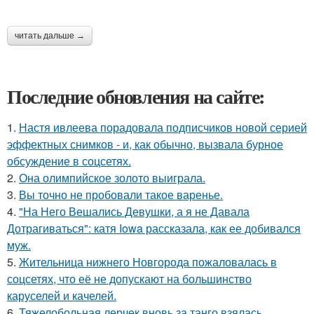
читать дальше →
Последние обновления на сайте:
1.
Настя ивлеева порадовала подписчиков новой серией
эффектных снимков - и, как обычно, вызвала бурное
обсуждение в соцсетях.
2.
Она олимпийское золото выиграла.
3.
Вы точно не пробовали такое варенье.
4.
"На Него Вешались Девушки, а я не Давала
Дотрагиваться": катя Iowa рассказала, как ее добивался
муж.
5.
Жительница нижнего Новгорода пожаловалась в
соцсетях, что её не допускают на большинство
каруселей и качелей.
6.
Тяжелобольная лерчек вновь за танго взялась.