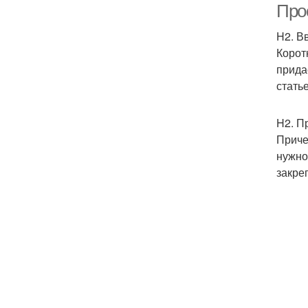
Прос
H2. В
Корот
прида
стать
H2. П
Приче
нужно
закре