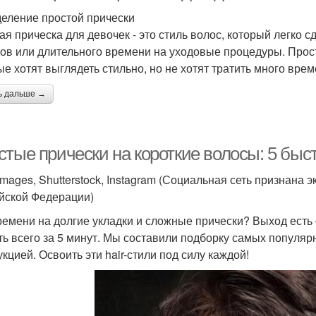
еление простой прически
ая прическа для девочек - это стиль волос, который легко с
ов или длительного времени на уходовые процедуры. Прост
ые хотят выглядеть стильно, но не хотят тратить много врем
ь дальше →
стые прически на короткие волосы: 5 бы
 images, Shutterstock, Instagram (Социальная сеть признана
йской Федерации)
ремени на долгие укладки и сложные прически? Выход есть
ть всего за 5 минут. Мы составили подборку самых популя
укцией. Освоить эти hair-стили под силу каждой!