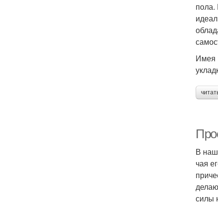
пола.
идеал
облад
самос
Имея 
уклад
читат
Про
В наш
чая е
приче
делаю
силы 