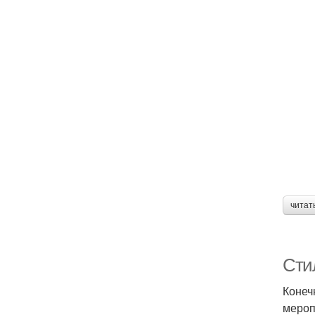
читат
Сти
Конеч
мероп