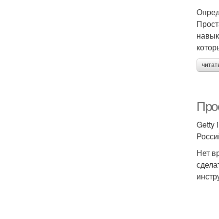
Опред
Прост
навык
котор
читат
Про
Getty
Росси
Нет в
сдела
инстр