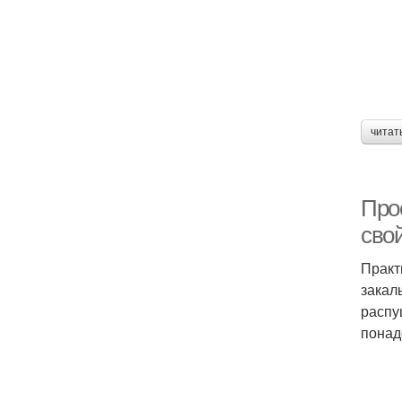
читат
Про
сво
Практ
закал
распу
понад