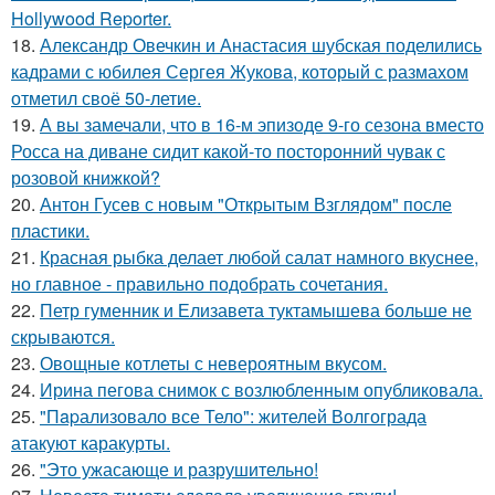
Hollywood Reporter.
18.
Александр Овечкин и Анастасия шубская поделились
кадрами с юбилея Сергея Жукова, который с размахом
отметил своё 50-летие.
19.
А вы замечали, что в 16-м эпизоде 9-го сезона вместо
Росса на диване сидит какой-то посторонний чувак с
розовой книжкой?
20.
Антон Гусев с новым "Открытым Взглядом" после
пластики.
21.
Красная рыбка делает любой салат намного вкуснее,
но главное - правильно подобрать сочетания.
22.
Петр гуменник и Елизавета туктамышева больше не
скрываются.
23.
Овощные котлеты с невероятным вкусом.
24.
Ирина пегова снимок с возлюбленным опубликовала.
25.
"Пapализовало все Тело": жителей Волгограда
атакуют каракурты.
26.
"Это ужасающе и разрушительно!