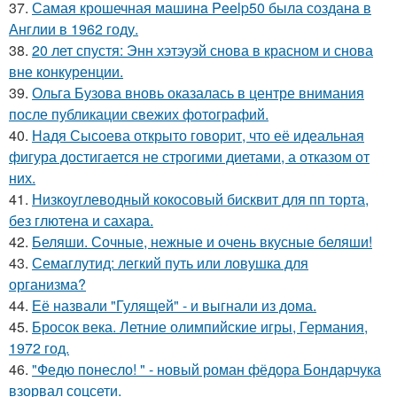
37.
Самая крошечная машинa Peelp50 была созданa в
Англии в 1962 году.
38.
20 лет спустя: Энн хэтэуэй снова в красном и снова
вне конкуренции.
39.
Ольга Бузова вновь оказалась в центре внимания
после публикации свежих фотографий.
40.
Надя Сысоева открыто говорит, что её идеальная
фигура достигается не строгими диетами, а отказом от
них.
41.
Низкоуглеводный кокосовый бисквит для пп торта,
без глютена и сахара.
42.
Беляши. Сочные, нежные и очень вкусные беляши!
43.
Семаглутид: легкий путь или ловушка для
организма?
44.
Её назвали "Гулящей" - и выгнали из дома.
45.
Бросок века. Летние олимпийские игры, Германия,
1972 год.
46.
"Федю понесло! " - новый роман фёдора Бондарчука
взорвал соцсети.