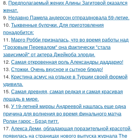
8.
Предполагаемый жених Алины Загитовой оказался
женат.
9.
Недавно Памела андерсон отпраздновала 59-летие.
10.
Тыквенные булочки. Для приготовления
понадобится:
11.
Марго Робби призналась, что во время работы над
"Грозовым Перевалом" она фактически "стала
зависимой" от актера Джейкоба элорди.
12.
Самая откровенная роль Александры даддарио!
13.
Стожки. Очень вкусное и сытное блюдо!
14.
Кристина асмус на отдыхе в Турции своей формой
удивила.
15.
Самая древняя, самая редкая и самая красивая
лошадь в мире.
16.
У 19-летней мирры Андреевой нашлась еще одна
причина для волнения во время финального матча
Ролан гарос - Брэд питт.
17.
Алекса Деми, обладающая поразительной красотой,
появилась на страницах нового выпуска журнала The