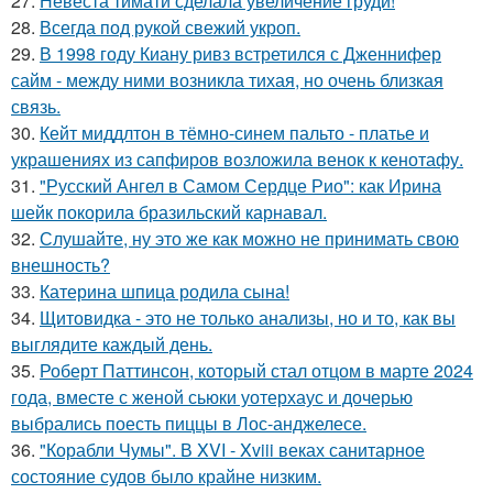
27.
Невеста тимати сделала увеличение груди!
28.
Всегда под рукой свежий укроп.
29.
В 1998 году Киану ривз встретился с Дженнифер
сайм - между ними возникла тихая, но очень близкая
связь.
30.
Кейт миддлтон в тёмно-синем пальто - платье и
украшениях из сапфиров возложила венок к кенотафу.
31.
"Русский Ангел в Самом Сердце Рио": как Ирина
шейк покорила бразильский карнавал.
32.
Слушайте, ну это же как можно не принимать свою
внешность?
33.
Катерина шпица родила сына!
34.
Щитовидка - это не только анализы, но и то, как вы
выглядите каждый день.
35.
Роберт Паттинсон, который стал отцом в марте 2024
года, вместе с женой сьюки уотерхаус и дочерью
выбрались поесть пиццы в Лос-анджелесе.
36.
"Корабли Чумы". В XVI - Xviii веках санитарное
состояние судов было крайне низким.