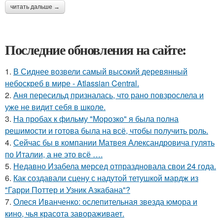
читать дальше →
Последние обновления на сайте:
1.
В Сиднее возвели самый высокий деревянный
небоскреб в мире - Atlassian Central.
2.
Аня пересильд призналась, что рано повзрослела и
уже не видит себя в школе.
3.
На пробах к фильму "Морозко" я была полна
решимости и готова была на всё, чтобы получить роль.
4.
Сейчас бы в компании Матвея Александровича гулять
по Италии, а не это всё ….
5.
Недавно Изабела мерсед отпраздновала свои 24 года.
6.
Как создавали сцену с надутой тетушкой мардж из
"Гарри Поттер и Узник Азкабана"?
7.
Олеся Иванченко: ослепительная звезда юмора и
кино, чья красота завораживает.