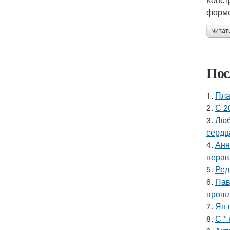
форме
читат
Пос
1.
Пла
2.
С 2
3.
Люб
сердц
4.
Анн
нерав
5.
Ред
6.
Пав
прошл
7.
Ян 
8.
С *