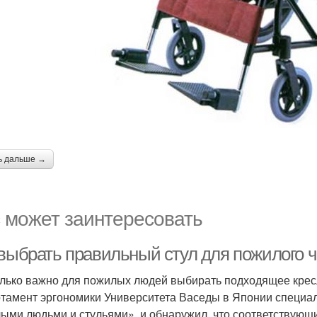
ь дальше →
 может заинтересовать
 выбрать правильный стул для пожилого 
лько важно для пожилых людей выбирать подходящее кре
тамент эргономики Университета Васеды в Японии специа
ыми людьми и стульями», и обнаружил, что соответствующи