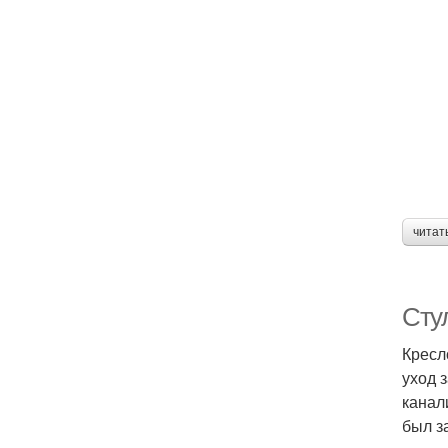
читат
Сту
Кресл
уход 
канал
был з