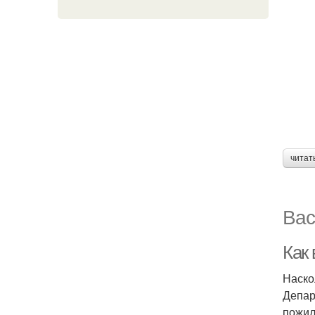
читат
Вас
Как
Наско
Депар
пожил