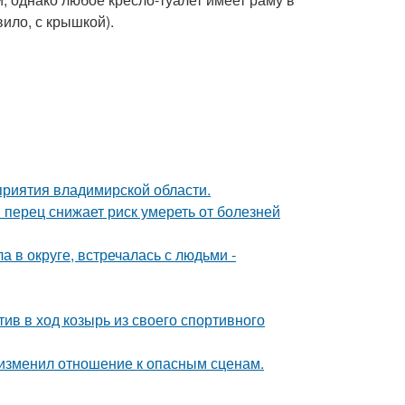
ило, с крышкой).
риятия владимирской области.
 перец снижает риск умереть от болезней
 в округе, встречалась с людьми -
ив в ход козырь из своего спортивного
у изменил отношение к опасным сценам.