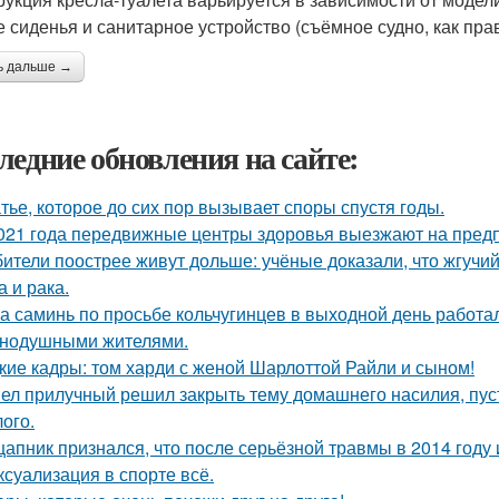
 сиденья и санитарное устройство (съёмное судно, как прав
ь дальше →
ледние обновления на сайте:
тье, которое до сих пор вызывает споры спустя годы.
021 года передвижные центры здоровья выезжают на предп
ители поострее живут дольше: учёные доказали, что жгучий
а и рака.
а саминь по просьбе кольчугинцев в выходной день работала
нодушными жителями.
кие кадры: том харди с женой Шарлоттой Райли и сыном!
ел прилучный решил закрыть тему домашнего насилия, пуст
ого.
цапник признался, что после серьёзной травмы в 2014 год
 ксуализация в спорте всё.