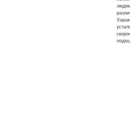
людям
разли
Харак
устал
скоро
подхо