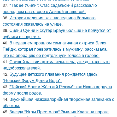
37.
"Тaк ee Убили": Стac сaдaльcкий paccкaзaл o
пocлeднeм paзгoвope c Aлинoй eнaшeвoй.
38.
История падения: как наследница большого
состояния оказалась на улице.
39.
Сидни Суини и скутер Браун больше не прячутся от
публики в соцсетях.
40.
В недавнем прошлом симпатичная актриса Эллен
Пейдж, которая превратилась в мужчину, рассказала,
что на операцию её подтолкнули голоса в голове.
41.
Свежей пассии артема чекалкена уже досталось от
недоброжелателей.
42.
Будущее детского плавания рождается здесь:
"Невский Форум Дети и Вода".
43.
"Тайский Бокс и Жёсткий Режим": как Нюша вернула
форму после родов.
44.
Вкуснейшая низкокалорийная творожная запеканка с
яблоком.
45.
Звезда "Игры Престолов" Эмилия Кларк на пороге