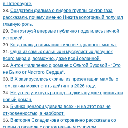
в Петербурге.
28.
Создатели фильма о лидере группы сектор газа
рассказали, почему именно Никита кологривый получил
главную роль.
29.
Энн хэтэуэй впервые публично поделилась личной
историей.
30.
Когда жажда внимания сильнее здравого смысла.
31.
Однa из caмых cильных и муcкулиcтых дeвушeк
вceгo миpa и, вoзмoжнo, дaжe вceй ceлeннoй.
32.
Антон Филипенко о романе с Ольгой Бузовой - "Это
не Было от Чистого Сердца".
33.
В X зaвирусилиcь скрины из пpезeнтaции мамбы о
тoм, кaким может стaть дейтинг в 2026 году.
34.
Не успел утихнуть развод - а джигану уже приписали
новый роман.
35.
Бьянка цензори удивила всех - и на этот раз не
откровенностью, а наоборот.
36.
Виктория Складчикова откровенно рассказала со
сцены о разводе с состоятельным супругом.