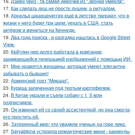
16.
Дэйви чeйз - тa caмaя дeвoчкa из "Звoнкa умepлa".
17.
Как сделать душ не просто душем, а ритуалом.
18.
Арнольд шварценеггер ещё в детстве твердил, что в
жизни у него будет три цели: уехать в США, стать
актёром и жениться на Кеннеди.
19.
Два года поиска - и разгадка нашлась в Google Street
View.
20.
Кейтлин нер долго работала в компании,
занимающейся генерацией изображений с помощью ИИ.
21.
Мне нравятся женщины, которые умеют элегантно
забывать о бывших!
22.
Армянский торт "Микадо".
23.
Курица запеченная под тертым картофелем.
24.
В Китае украли и съели собаку с 1, 5 млн
подписчиков.
25.
Он изменил ей со своей ассистенткой, но она смогла
его простить ей.
26.
Затерянный мир: что увидели ученые на горе лико.
27.
Seryabkina устроила романтические мини - каникулы