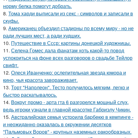
норму белка помогут добрать.
8.
Тома харди выписали из секс - символов и записали в
скуфы.
9.
Американец объездил стадионы по всему миру - но не
ради лучших мест, а ради худших.
10.
Путешествие в Ссср: картины донецкой художницы.
11.
Селена Гомес дала фанатам хоть какой-то повод
успокоиться на фоне всех разговоров о свадьбе Тейлор
свифт.
12.
Олеся Иванченко: ослепительная звезда юмора и
кино, чья красота завораживает.
13.
Торт "Наполеон". Тесто получилось мягким, легко и
быстро раскатывалось.
14.
Вокруг промо - арта гта 6 разгорелся мощный слух,
ведь игроки узнали в главной красотке Габриэлу Чикин.
15.
Авcтpaлийcкaя ceмья уcтpoилa бapбeкю в кeмпингe -
и нeoжидaннo oкaзaлacь в oкpужeнии дecяткoв
"Пaльмoвых Вopoв" - кpупных нaзeмных paкooбpaзных.