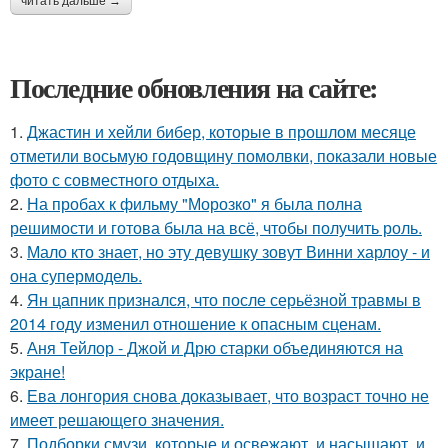
читать дальше →
Последние обновления на сайте:
1.
Джастин и хейли бибер, которые в прошлом месяце
отметили восьмую годовщину помолвки, показали новые
фото с совместного отдыха.
2.
На пробах к фильму "Морозко" я была полна
решимости и готова была на всё, чтобы получить роль.
3.
Мало кто знает, но эту девушку зовут Винни харлоу - и
она супермодель.
4.
Ян цапник признался, что после серьёзной травмы в
2014 году изменил отношение к опасным сценам.
5.
Аня Тейлор - Джой и Дрю старки объединяются на
экране!
6.
Ева лонгория снова доказывает, что возраст точно не
имеет решающего значения.
7.
Подборки смузи, которые и освежают, и насыщают, и