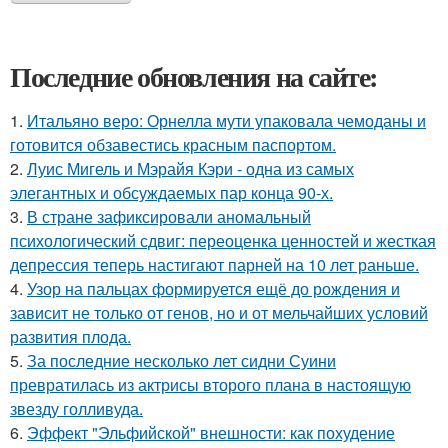
Последние обновления на сайте:
1.
Итальяно веро: Орнелла мути упаковала чемоданы и
готовится обзавестись красным паспортом.
2.
Луис Мигель и Мэрайя Кэри - одна из самых
элегантных и обсуждаемых пар конца 90-х.
3.
В стране зафиксировали аномальный
психологический сдвиг: переоценка ценностей и жесткая
депрессия теперь настигают парней на 10 лет раньше.
4.
Узор на пальцах формируется ещё до рождения и
зависит не только от генов, но и от мельчайших условий
развития плода.
5.
За последние несколько лет сидни Суини
превратилась из актрисы второго плана в настоящую
звезду голливуда.
6.
Эффект "Эльфийской" внешности: как похудение