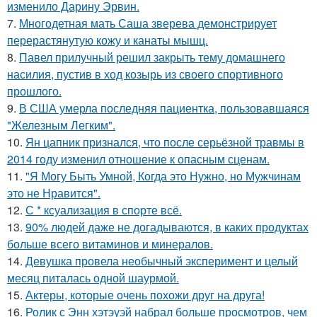
изменило Дарину Эрвин.
7.
Многодетная мать Саша зверева демонстрирует
перерастянутую кожу и канаты мышц.
8.
Павел прилучный решил закрыть тему домашнего
насилия, пустив в ход козырь из своего спортивного
прошлого.
9.
В США умерла последняя пациентка, пользовавшаяся
"Железным Легким".
10.
Ян цапник признался, что после серьёзной травмы в
2014 году изменил отношение к опасным сценам.
11.
"Я Могу Быть Умной, Когда это Нужно, но Мужчинам
это не Нравится".
12.
С * ксуализация в спорте всё.
13.
90% людей даже не догадываются, в каких продуктах
больше всего витаминов и минералов.
14.
Девушка провела необычный эксперимент и целый
месяц питалась одной шаурмой.
15.
Актеры, которые очень похожи друг на друга!
16.
Ролик с Энн хэтэуэй набрал больше просмотров, чем