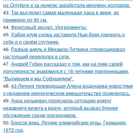
на Onlyfans и за неделю заработала миллион долларов.
43.
Так выглядит самая маленькая пара в мире, их
примерно по 90 см.
44.
Фруктовый десерт. Ингредиенты:
45.
Хайди клум снова заставила Нью-йорк говорить о
себе и о своём спутнике.
46.
Разрыв адель и Михаила Литвина спровоцировал
настоящий переполох в сети.
47.
Андрей Губин рассказал о том, как на пике своей
популярности знакомился с 18-летними поклонницами:
"Выпиваем и мы Соблазняем".
48.
43-Летняя телеведущая Алена водонаева новостями
о недавнем хирургическом вмешательстве поделилась.
49.
Анна хилькевич прояснила ситуацию вокруг
недавнего визита к врачу, который вызвал бурное
обсуждение среди поклонников.
50.
Бросок века. Летние олимпийские игры, Германия,
1972 год.