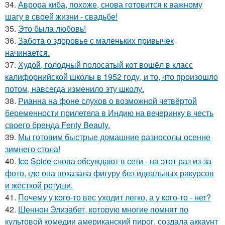
34.
Аврора киба, похоже, снова готовится к важному
шагу в своей жизни - свадьбе!
35.
Это была любовь!
36.
Забота о здоровье с маленьких привычек
начинается.
37.
Худой, голодный полосатый кот вошёл в класс
калифорнийской школы в 1952 году, и то, что произошло
потом, навсегда изменило эту школу.
38.
Рианна на фоне слухов о возможной четвёртой
беременности прилетела в Индию на вечеринку в честь
своего бренда Fenty Beauty.
39.
Мы готовим быстрые домашние разносолы осенне
зимнего стола!
40.
Ice Spice снова обсуждают в сети - на этот раз из-за
фото, где она показала фигуру без идеальных ракурсов
и жёсткой ретуши.
41.
Почему у кого-то вес уходит легко, а у кого-то - нет?
42.
Шеннон Элизабет, которую многие помнят по
культовой комедии американский пирог, создала аккаунт