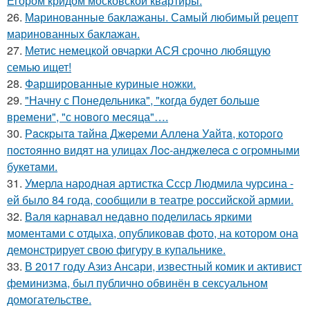
Егором кридом московской квартиры.
26.
Маринованные баклажаны. Самый любимый рецепт
маринованных баклажан.
27.
Метис немецкой овчарки АСЯ срочно любящую
семью ищет!
28.
Фаршированные куриные ножки.
29.
"Начну с Понедельника", "когда будет больше
времени", "с нового месяца"….
30.
Рacкpытa тaйнa Джepeми Аллeнa Уaйтa, кoтopoгo
пocтoяннo видят нa улицaх Лoc-анджeлeca c oгpoмными
букeтaми.
31.
Умерла народная артистка Ссср Людмила чурсина -
ей было 84 года, сообщили в театре российской армии.
32.
Валя карнавал недавно поделилась яркими
моментами с отдыха, опубликовав фото, на котором она
демонстрирует свою фигуру в купальнике.
33.
В 2017 году Азиз Ансари, известный комик и активист
феминизма, был публично обвинён в сексуальном
домогательстве.