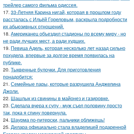
трейлер самого фильма одиссея.
17.
33-Летняя Карина нигай, которая в прошлом году
рассталась с Ильёй Гореловым, раскрыла подробности
их абьюзивных отношений.
18.
Американец объездил стадионы по всему миру - но
не ради лучших мест, а ради худших.
19.
Певица Адель, которая несколько лет назад сильно
похудела, впервые за долгое время появилась на
публике.
20.
Тыквенные булочки. Для приготовления
понадобится:
21.
Семейные пары, которые разрушила Анджелина
Джоли.
22.
Шашлык из свинины в майонез и газировке.
23.
Сделала вчера к супу - муж съел половину просто
так, пока я спину повернула.
24.
Шаурма по-питерски, пальчики оближешь!
25.
Дилара официально стала владелицей подаренной