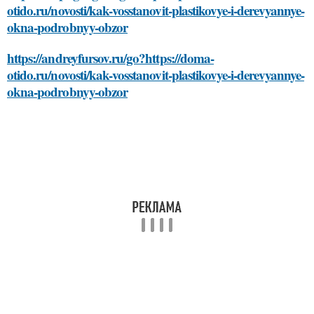
otido.ru/novosti/kak-vosstanovit-plastikovye-i-derevyannye-
okna-podrobnyy-obzor
https://andreyfursov.ru/go?https://doma-
otido.ru/novosti/kak-vosstanovit-plastikovye-i-derevyannye-
okna-podrobnyy-obzor