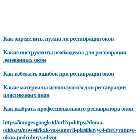
Как определить, нужна ли реставрация окон
Какие инструменты необходимы для реставрации
деревянных окон
Как избежать ошибок при реставрации окон
Какие материалы используются для реставрации
пластиковых окон
Как выбрать профессионального реставратора окон
https://images.google.td/url?q=https://doma-
otido.ru/novosti/kak-vosstanovit-plastikovye-i-derevyannye-
okna-podrobnyy-obzor