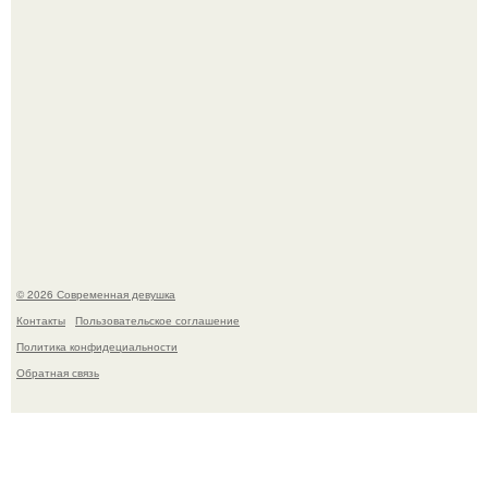
Мы привыкли считать сахар обычной и безобидной
частью ежедневного рациона.
© 2026 Современная девушка
Контакты
Пользовательское соглашение
Политика конфидециальности
Обратная связь