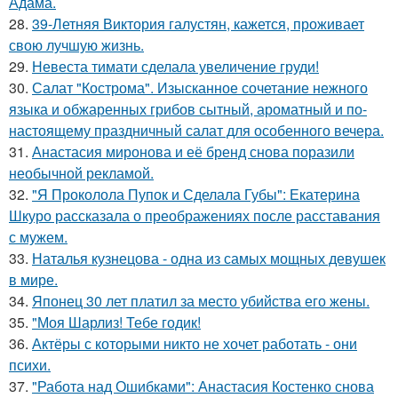
Адама.
28.
39-Летняя Виктория галустян, кажется, проживает
свою лучшую жизнь.
29.
Невеста тимати сделала увеличение груди!
30.
Салат "Кострома". Изысканное сочетание нежного
языка и обжаренных грибов сытный, ароматный и по-
настоящему праздничный салат для особенного вечера.
31.
Анастасия миронова и её бренд снова поразили
необычной рекламой.
32.
"Я Проколола Пупок и Сделала Губы": Екатерина
Шкуро рассказала о преображениях после расставания
с мужем.
33.
Наталья кузнецова - одна из самых мощных девушек
в мире.
34.
Японец 30 лет платил за место убийства его жены.
35.
"Моя Шарлиз! Тебе годик!
36.
Актёры с которыми никто не хочет работать - они
психи.
37.
"Работа над Ошибками": Анастасия Костенко снова