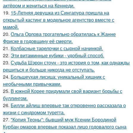
актёром и жениться на Кеннеди.
19.
15-Летняя девушка из Сингапура пришла на
открытый кастинг в модельное агентство вместе с
мамой.
20.
Ольга Орлова трогательно обратилась к Жанне
Фриске в годовщину её смерти.
21.
Колбасные тарелочки с сырной начинкой.
22.
Эти витаминные кубики - удобный способ.
23.
Судьба Шэрон стоун - это история о том, как однажды
решиться и больше никогда не отступать.
24.
Большеухая лисица: уникальный хищник с
необычными привычками.
25.
В южной Корее придумали свой вариант борьбы с
буллингом.
26.
Билли айлиш впервые так откровенно рассказала о
жизни с синдромом туретта.
27.
"Копия Теоны": бывший муж Ксении Бородиной
Курбан омаров впервые показал лицо годовалого сына