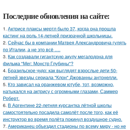
Последние обновления на сайте:
1.
Актрисе плаксы мертл было 37, когда она прошла
кастинг на роль 14-летней призрачной школьницы.
2.
Сейчас бы в компании Матвея Александровича гулять
по Италии, а не это всё ….
3.
Как создавали гигантскую акулу мегалодона для
фильма "Мег: Монстр Глубины"?
4.
Бразильское чудо: как выглядят взрослые дети 50-
летней звезды сериала "Клон" Джованны антонелли.
5.
Кто зависал на оранжевом ютубе, тот, возможно,
натыкался на актрису с огромными глазами, Саммер
Роберт.
6.
В Аргентине 22-летняя курсантка лётной школы
самостоятельно посадила самолёт после того, как её
инструктор во время полёта покинул воздушное судно.
7.
Американец объездил стадионы по всему миру - но не