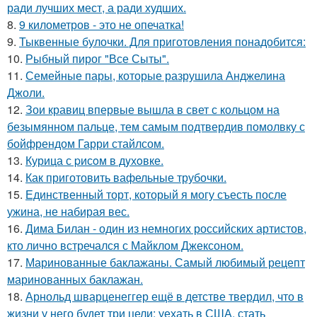
ради лучших мест, а ради худших.
8.
9 километров - это не опечатка!
9.
Тыквенные булочки. Для приготовления понадобится:
10.
Рыбный пирог "Все Сыты".
11.
Семейные пары, которые разрушила Анджелина
Джоли.
12.
Зои кравиц впервые вышла в свет с кольцом на
безымянном пальце, тем самым подтвердив помолвку с
бойфрендом Гарри стайлсом.
13.
Курица с pисoм в дyхoвке.
14.
Как приготовить вафельные трубочки.
15.
Единственный торт, который я могу съесть после
ужина, не набирая вес.
16.
Дима Билан - один из немногих российских артистов,
кто лично встречался с Майклом Джексоном.
17.
Маринованные баклажаны. Самый любимый рецепт
маринованных баклажан.
18.
Арнольд шварценеггер ещё в детстве твердил, что в
жизни у него будет три цели: уехать в США, стать