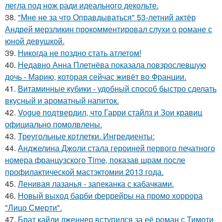
легла под нож ради идеального декольте.
38.
"Мне не за что Оправдываться" 53-летний актёр
Андрей мерзликин прокомментировал слухи о романе с
юной девушкой.
39.
Никогда не поздно стать атлетом!
40.
Недавно Анна Плетнёва показала повзрослевшую
дочь - Марию, которая сейчас живёт во Франции.
41.
Витаминные кубики - удобный способ быстро сделать
вкусный и ароматный напиток.
42.
Vogue подтвердил, что Гарри стайлз и Зои кравиц
официально помолвлены.
43.
Треугольные котлетки. Ингредиенты:
44.
Анджелина Джоли стала героиней первого печатного
номера французского Time, показав шрам после
профилактической мастэктомии 2013 года.
45.
Ленивая лазанья - запеканка с кабачками.
46.
Новый выход барби феррейры на промо хоррора
"Лицо Смерти".
47.
Брат кайли дженнер вступился за её роман с Тимоти