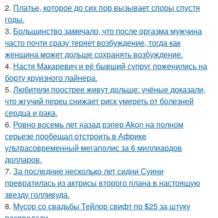
2.
Платье, которое до сих пор вызывает споры спустя
годы.
3.
Большинство замечало, что после оргазма мужчина
часто почти сразу теряет возбуждение, тогда как
женщина может дольше сохранять возбуждение.
4.
Настя Макаревич и её бывший супруг поженились на
борту круизного лайнера.
5.
Любители поострее живут дольше: учёные доказали,
что жгучий перец снижает риск умереть от болезней
сердца и рака.
6.
Ровно восемь лет назад рэпер Akon на полном
серьезе пообещал отстроить в Африке
ультрасовременный мегаполис за 6 миллиардов
долларов.
7.
За последние несколько лет сидни Суини
превратилась из актрисы второго плана в настоящую
звезду голливуда.
8.
Мусор со свадьбы Тейлор свифт по $25 за штуку
распродали.