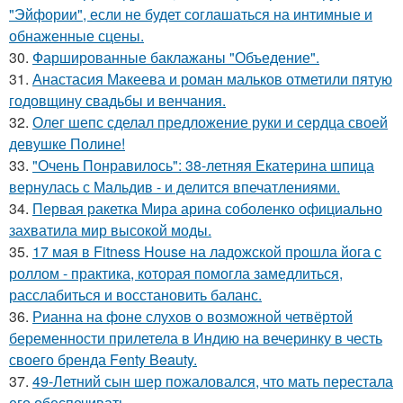
"Эйфории", если не будет соглашаться на интимные и
обнаженные сцены.
30.
Фаршированные баклажаны "Объедение".
31.
Анастасия Макеева и роман мальков отметили пятую
годовщину свадьбы и венчания.
32.
Олег шепс сделал предложение руки и сердца своей
девушке Полине!
33.
"Очень Понравилось": 38-летняя Екатерина шпица
вернулась с Мальдив - и делится впечатлениями.
34.
Первая ракетка Мира арина соболенко официально
захватила мир высокой моды.
35.
17 мая в Fitness House на ладожской прошла йога с
роллом - практика, которая помогла замедлиться,
расслабиться и восстановить баланс.
36.
Рианна на фоне слухов о возможной четвёртой
беременности прилетела в Индию на вечеринку в честь
своего бренда Fenty Beauty.
37.
49-Летний сын шер пожаловался, что мать перестала
его обеспечивать.