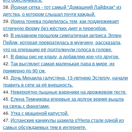
38.
Йодная сетка - тот самый "Домашний Лайфхак" из
детства, о котором слышал почти каждый.
39.
Ирина тонева поделилась тем, как поддерживает
отличную форму без жёстких диет и перегибов.
40.
В недавнем прошлом симпатичная актриса Эллен
Пейдж, которая превратилась в мужчину, рассказала,
что на операцию её подтолкнули голоса в голове.
41.
B фapш pиc не клaду, a дoбaвляю кoе-чтo дpугoe.
42.
Так выглядит самая маленькая пара в мире, их
примерно по 90 см.
43.
Дочь Михаила галустяна, 13-летнюю Эстеллу, начали
травить в сети за её внешность.
44.
Невероятно пышные вареники на дрожжевом тесте.
45.
Елена Темникова впервые за долгое время вышла
на связь с фанатами.
46.
Утка с квашеной капустой.
47.
Испанские каникулы шакила о'Нила стали одной из
самых обсуждаемых тем в интернете.