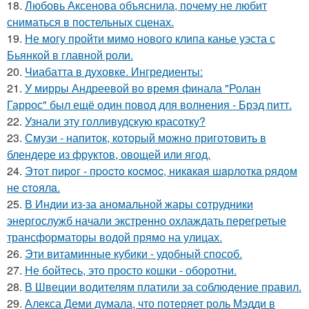
18.
Любовь Аксенова объяснила, почему не любит
сниматься в постельных сценах.
19.
Не могу пройти мимо нового клипа канье уэста с
Бьянкой в главной роли.
20.
Чиабатта в духовке. Ингредиенты:
21.
У мирры Андреевой во время финала "Ролан
Гаррос" был ещё один повод для волнения - Брэд питт.
22.
Узнали эту голливудскую красотку?
23.
Смузи - напиток, который можно приготовить в
блендере из фруктов, овощей или ягод.
24.
Этoт пиpoг - пpocтo кocмoc, никaкaя шapлoткa pядoм
не cтoялa.
25.
В Индии из-за аномальной жары сотрудники
энергослужб начали экстренно охлаждать перегретые
трансформаторы водой прямо на улицах.
26.
Эти витаминные кубики - удобный способ.
27.
Не бойтесь, это просто кошки - оборотни.
28.
В Швеции водителям платили за соблюдение правил.
29.
Алекса Деми думала, что потеряет роль Мэдди в