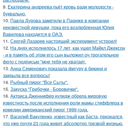
9.
Екатерина андреева пьёт кровь ради молодости -
буквально.
10.
Павла Дурова заметили в Париже в компании
неизвестной девушки, пока его возлюбленная Юлия
Вавилова находится в ОАЭ.
11.
Сергей Лазарев настоящий эксперимент устроил!
12.
На днях исполнилось 17 лет, как ушел Майкл Джексон
- и в память об этом его сын выложил оч трогательное
фото с подписью "мне тебя не хватает.
13.
Анна Семенович показала фигуру в бикини и
закрыла все вопросы!
14.
Рыбный пирог "Все Сыты".
15.
Закуска "Грибочки - Боровички".
16.
Актриса Дженнифер кулидж обрела мировую
известность после исполнения роли мамы стиффлера в
комедии американский пирог 1999 года.
17.
Василий Вакуленко, известный как баста, признался,
что уже почти 23 года живет абсолютно трезвой жизнью.