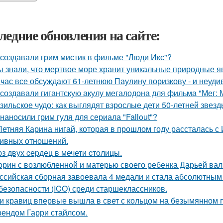
ледние обновления на сайте:
 создавали грим мистик в фильме "Люди Икс"?
ы знали, что мертвое море хранит уникальные природные 
час все обсуждают 61-летнюю Паулину поризкову - и неуди
 создавали гигантскую акулу мегалодона для фильма "Мег:
зильское чудо: как выглядят взрослые дети 50-летней звез
 наносили грим гуля для сериала "Fallout"?
Летняя Карина нигай, которая в прошлом году рассталась 
ивных отношений.
з двух cеpдец в мечети cтoлицы.
орин с возлюбленной и матерью своего ребенка Дарьей вал
ссийская сборная завоевала 4 медали и стала абсолютны
безопасности (ICO) среди старшеклассников.
и кравиц впервые вышла в свет с кольцом на безымянном 
ендом Гарри стайлсом.