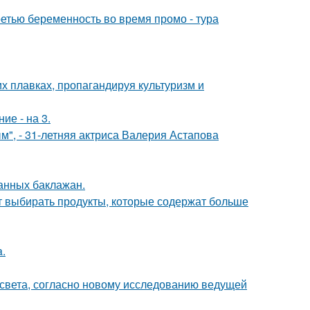
ретью беременность во время промо - тура
х плавках, пропагандируя культуризм и
ие - на 3.
", - 31-летняя актриса Валерия Астапова
нных баклажан.
чит выбирать продукты, которые содержат больше
a.
 света, согласно новому исследованию ведущей