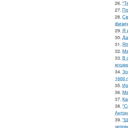
26.
"Т
27.
По
28.
Св
физич
29.
Я 
30.
Да
31.
Яп
32.
Ма
33.
В 
ягоди
34.
Зо
1600 г
35.
Ир
36.
Ма
37.
Ка
38.
"С
Антон
39.
"Ш
челов