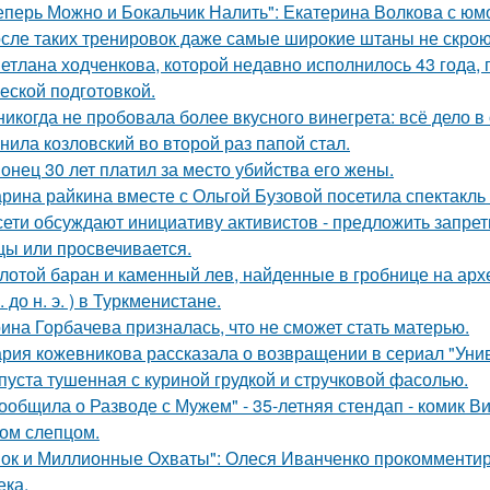
еперь Можно и Бокальчик Налить": Екатерина Волкова с юм
сле таких тренировок даже самые широкие штаны не скроют
етлана ходченкова, которой недавно исполнилось 43 года,
еской подготовкой.
никогда не пробовала более вкусного винегрета: всё дело в
нила козловский во второй раз папой стал.
онец 30 лет платил за место убийства его жены.
рина райкина вместе с Ольгой Бузовой посетила спектакль
сети обсуждают инициативу активистов - предложить запрети
цы или просвечивается.
лотой баран и каменный лев, найденные в гробнице на архео
. до н. э. ) в Туркменистане.
ина Горбачева призналась, что не сможет стать матерью.
рия кожевникова рассказала о возвращении в сериал "Унив
пуста тушенная с куриной грудкой и стручковой фасолью.
ообщила о Разводе с Мужем" - 35-летняя стендап - комик В
ом слепцом.
ок и Миллионные Охваты": Олеся Иванченко прокомментиро
ека.