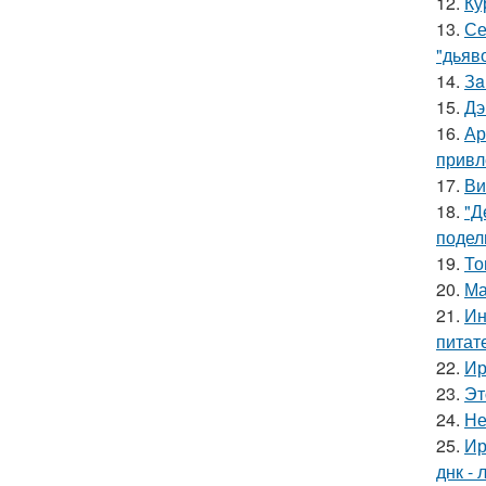
12.
Ку
13.
Се
"дьяво
14.
Зa
15.
Дэ
16.
Ар
привл
17.
Ви
18.
"Д
подел
19.
То
20.
Ма
21.
Ин
питат
22.
Ир
23.
Эт
24.
Не
25.
Ир
днк -