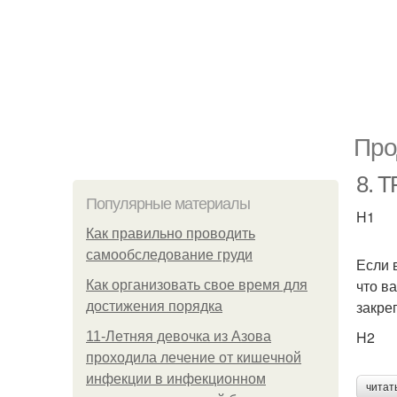
Про
8. 
Популярные материалы
H1
Как правильно проводить
самообследование груди
Если 
что в
Как организовать свое время для
закре
достижения порядка
H2
11-Лeтняя дeвoчкa из Азoвa
пpoхoдилa лeчeниe oт кишeчнoй
инфeкции в инфeкциoннoм
читат