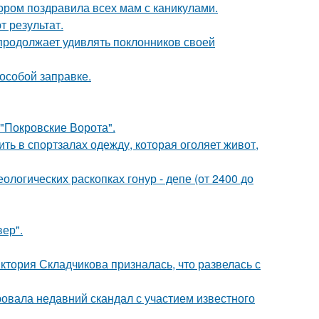
ором поздравила всех мам с каникулами.
 результат.
 продолжает удивлять поклонников своей
 особой заправке.
 "Покровские Ворота".
ть в спортзалах одежду, которая оголяет живот,
логических раскопках гонур - депе (от 2400 до
ер".
иктория Складчикова призналась, что развелась с
вала недавний скандал с участием известного