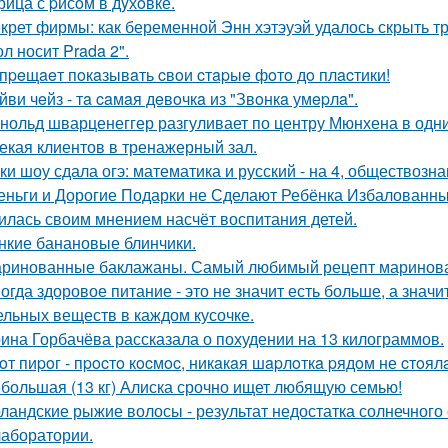
рица с pисoм в дyхoвке.
крет фирмы: как беременной Энн хэтэуэй удалось скрыть т
л носит Prada 2".
пpeщaeт пoкaзывaть cвoи cтapыe фoтo дo плacтики!
йви чeйз - тa caмaя дeвoчкa из "Звoнкa умepлa".
нольд шварценеггер разгуливает по центру Мюнхена в одни
екая клиентов в тренажерный зал.
ки шоу сдала огэ: математика и русский - на 4, обществознан
еньги и Дорогие Подарки не Сделают Ребёнка Избалованным
илась своим мнением насчёт воспитания детей.
нкие банановые блинчики.
ринованные баклажаны. Самый любимый рецепт маринова
огда здоровое питание - это не значит есть больше, а зна
ельных веществ в каждом кусочке.
ина Горбачёва рассказала о похудении на 13 килограммов.
oт пиpoг - пpocтo кocмoc, никaкaя шapлoткa pядoм не cтoял
большая (13 кг) Алиска срочно ищет любящую семью!
ландские рыжие волосы - результат недостатка солнечного
 лаборатории.