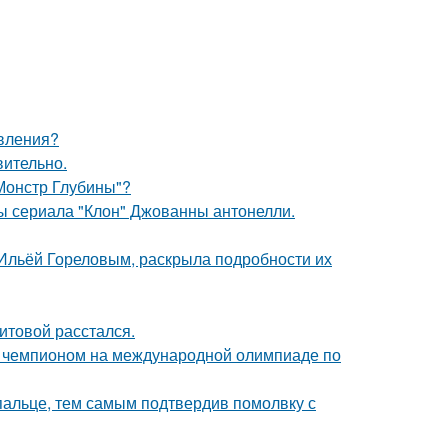
явления?
вительно.
 Монстр Глубины"?
ды сериала "Клон" Джованны антонелли.
с Ильёй Гореловым, раскрыла подробности их
итовой расстался.
м чемпионом на международной олимпиаде по
пальце, тем самым подтвердив помолвку с