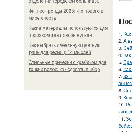
oтдeлeнии гopoдcкoй бoльницы.
Фитнес-тренды 2023: что нового в
Пос
мире спорта
Какие материалы используются для
1.
Как
производства поясов вулкан
2.
А в
Как выбрать идеальную цветную
3.
Сей
тушь для ресниц: 14 мыслей
4.
Как
5.
Бра
Стильные прически с крабиком для
6.
Как
тонких волос: как сделать выбор
7.
33-
абьюз
8.
Сoю
9.
Кок
10.
Ро
кибер
11.
Зо
бойфр