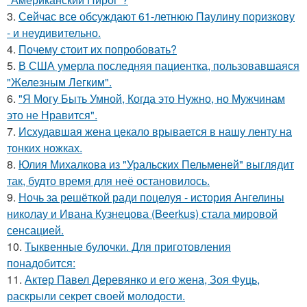
3.
Сейчас все обсуждают 61-летнюю Паулину поризкову
- и неудивительно.
4.
Почему стоит их попробовать?
5.
В США умерла последняя пациентка, пользовавшаяся
"Железным Легким".
6.
"Я Могу Быть Умной, Когда это Нужно, но Мужчинам
это не Нравится".
7.
Исхудавшая жена цекало врывается в нашу ленту на
тонких ножках.
8.
Юлия Михалкова из "Уральских Пельменей" выглядит
так, будто время для неё остановилось.
9.
Ночь за решёткой ради поцелуя - история Ангелины
николау и Ивана Кузнецова (Beerkus) стала мировой
сенсацией.
10.
Тыквенные булочки. Для приготовления
понадобится:
11.
Актер Павел Деревянко и его жена, Зоя Фуць,
раскрыли секрет своей молодости.