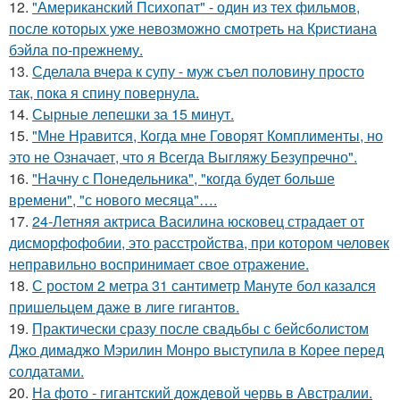
12.
"Американский Психопат" - один из тех фильмов,
после которых уже невозможно смотреть на Кристиана
бэйла по-прежнему.
13.
Сделала вчера к супу - муж съел половину просто
так, пока я спину повернула.
14.
Сырные лепешки за 15 минут.
15.
"Мне Нравится, Когда мне Говорят Комплименты, но
это не Означает, что я Всегда Выгляжу Безупречно".
16.
"Начну с Понедельника", "когда будет больше
времени", "с нового месяца"….
17.
24-Летняя актриса Василина юсковец страдает от
дисморфофобии, это расстройства, при котором человек
неправильно воспринимает свое отражение.
18.
С ростом 2 метра 31 сантиметр Мануте бол казался
пришельцем даже в лиге гигантов.
19.
Практически сразу после свадьбы с бейсболистом
Джо димаджо Мэрилин Монро выступила в Корее перед
солдатами.
20.
На фото - гигантский дождевой червь в Австралии.