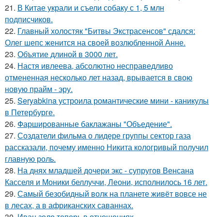
21.
В Китае украли и съели собаку с 1, 5 млн
подписчиков.
22.
Главный холостяк "Битвы Экстрасенсов" сдался:
Олег шепс женится на своей возлюбленной Анне.
23.
Объятие длиной в 3000 лет.
24.
Настя ивлеева, абсолютно несправедливо
отмененная несколько лет назад, врывается в свою
новую прайм - эру.
25.
Seryabkina устроила романтические мини - каникулы
в Петербурге.
26.
Фаршированные баклажаны "Объедение".
27.
Создатели фильма о лидере группы сектор газа
рассказали, почему именно Никита кологривый получил
главную роль.
28.
На днях младшей дочери экс - супругов Венсана
Касселя и Моники беллуччи, Леони, исполнилось 16 лет.
29.
Самый безобидный волк на планете живёт вовсе не
в лесах, а в африканских саваннах.
30.
Иван золо теперь в отношениях.