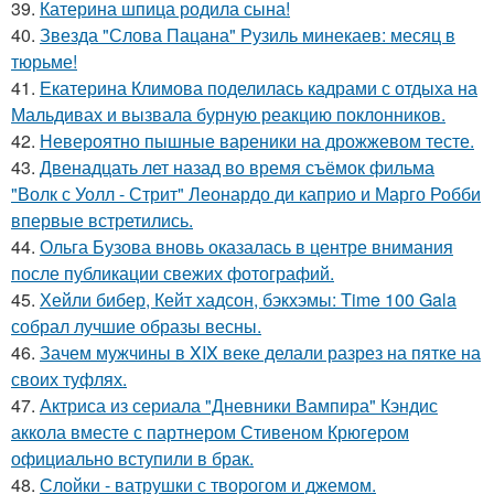
39.
Катерина шпица родила сына!
40.
Звезда "Слова Пацана" Рузиль минекаев: месяц в
тюрьме!
41.
Екатерина Климова поделилась кадрами с отдыха на
Мальдивах и вызвала бурную реакцию поклонников.
42.
Невероятно пышные вареники на дрожжевом тесте.
43.
Двенадцать лет назад во время съёмок фильма
"Волк с Уолл - Стрит" Леонардо ди каприо и Марго Робби
впервые встретились.
44.
Ольга Бузова вновь оказалась в центре внимания
после публикации свежих фотографий.
45.
Хейли бибер, Кейт хадсон, бэкхэмы: Time 100 Gala
собрал лучшие образы весны.
46.
Зачем мужчины в XIX веке делали разрез на пятке на
своих туфлях.
47.
Актриса из сериала "Дневники Вампира" Кэндис
аккола вместе с партнером Стивеном Крюгером
официально вступили в брак.
48.
Слойки - ватрушки с творогом и джемом.