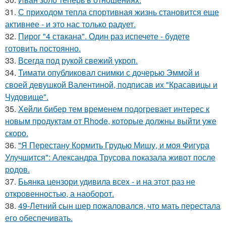
31.
С приходом тепла спортивная жизнь становится еще
активнее - и это нас только радует.
32.
Пирог "4 стaкана". Один раз испечете - будете
готовить постоянно.
33.
Всегда под рукой свежий укроп.
34.
Тимати опубликовал снимки с дочерью Эммой и
своей девушкой Валентиной, подписав их "Красавицы и
Чудовище".
35.
Хейли бибер тем временем подогревает интерес к
новым продуктам от Rhode, которые должны выйти уже
скоро.
36.
"Я Перестану Кормить Грудью Мишу, и моя Фигура
Улучшится": Александра Трусова показала живот после
родов.
37.
Бьянка цензори удивила всех - и на этот раз не
откровенностью, а наоборот.
38.
49-Летний сын шер пожаловался, что мать перестала
его обеспечивать.