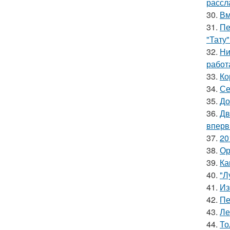
рассл
30.
Вм
31.
Пе
"Тату"
32.
Ни
работ
33.
Ко
34.
Се
35.
До
36.
Дв
вперв
37.
20
38.
Ор
39.
Ка
40.
"Л
41.
Из
42.
Пе
43.
Ле
44.
То