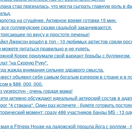
лана стар призналась, что могла сыграть главную роль в ф
ильд.
рлотка на сгущёнке. Активное время готовки 15 мин.
 все голливудские сказки свадьбой заканчиваются.
трясающее по вкусу и простоте печенье!
йкл Джексон вошёл в топ - 10 любимых артистов среди рос
 можете питаться правильно и не худеть.
южной Корее придумали свой вариант борьбы с буллингом.
лат "на Скорую Руку".
гда жажда внимания сильнее здравого смысла.
нвест объявил себя самым богатым рэпером в стране и в п
ом в $88, 000, 000.
з уизерспун - очень гордая мама!
сети активно обсуждают идеальный актерский состав в ада
рог "4 стaкана". Один раз испечете - будете готовить постоя
торический момент: сразу 486 участников банды MS - 13 о
 мая в Fitness House на ладожской прошла йога с роллом - 