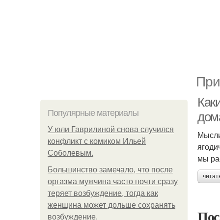
При
Как
Популярные материалы
дом
У юли Гаврилиной снова случился
Мысли
конфликт с комиком Ильей
ягоди
Соболевым.
мы ра
Большинство замечало, что после
читат
оргазма мужчина часто почти сразу
теряет возбуждение, тогда как
женщина может дольше сохранять
Пос
возбуждение.