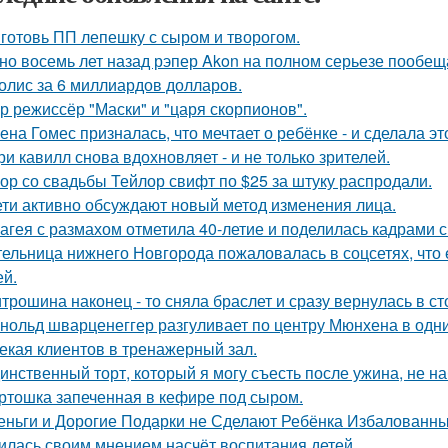
готовь ПП лепешку с сыром и творогом.
но восемь лет назад рэпер Akon на полном серьезе пообе
олис за 6 миллиардов долларов.
р режиссёр "Маски" и "царя скорпионов".
ена Гомес призналась, что мечтает о ребёнке - и сделала эт
ри кавилл снова вдохновляет - и не только зрителей.
ор со свадьбы Тейлор свифт по $25 за штуку распродали.
ети активно обсуждают новый метод изменения лица.
агея с размахом отметила 40-летие и поделилась кадрами с
ельница нижнего Новгорода пожаловалась в соцсетях, что 
ей.
трошина наконец - то сняла браслет и сразу вернулась в сто
нольд шварценеггер разгуливает по центру Мюнхена в одни
екая клиентов в тренажерный зал.
инственный торт, который я могу съесть после ужина, не на
ртошка запеченная в кефире под сыром.
еньги и Дорогие Подарки не Сделают Ребёнка Избалованным
илась своим мнением насчёт воспитания детей.