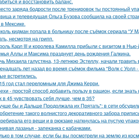
абиться и восстановить баланс.
есто заряда бодрости после тренировок ты постоянный упа
вица и телеведущая Ольга Бузова сообщила на своей страни
 в Мексике.
коль кидман попала в больницу после съёмок сериала "У М
ать, несмотря на грипп.
роль Карл III и королева Камилла прибыли с визитом в Нью
мья Аллы и Максима празднует день рождения Галкина.
чь Михаила галустяна, 13-летнюю Эстеллу, начали травить в
енадцать лет назад во время съёмок фильма "Волк с Уолл -
ые встретились.
15 год стал переломным для Джима Керри.
ехи - простой способ добавить пользу в рацион, если знать 
к в 45 чувствовать себя лучше, чем в 35?
учше бы и Дальше Продолжала их Прятать": в сети обсуди
обретение такого волнистого декоративного забора прип
ребирала его вещи и в рюкзаке наткнулась на пустую упаковк
нивая лазанья - запеканка с кабачками.
лько в том случае, если бы вы посмотрели на землю из косм