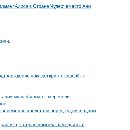
ильме "Алиса в Стране Чудес" вместо Ани
сиян.
одтверждение показал криптокошелёк с
птации мультфильма - звереполис.
нно.
дновременно предстали перед судом в одном
практика, которая помогла замедлиться,