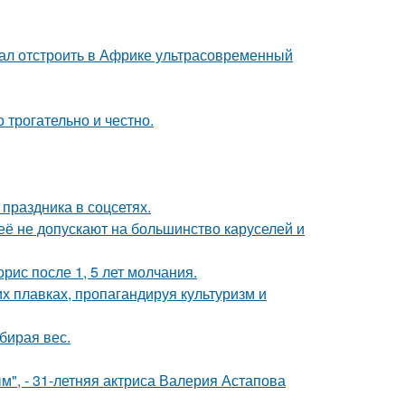
щал отстроить в Африке ультрасовременный
о трогательно и честно.
 праздника в соцсетях.
её не допускают на большинство каруселей и
рис после 1, 5 лет молчания.
х плавках, пропагандируя культуризм и
бирая вес.
", - 31-летняя актриса Валерия Астапова