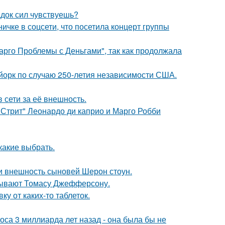
док сил чувствуешь?
чке в соцсети, что посетила концерт группы
арго Проблемы с Деньгами", так как продолжала
-йорк по случаю 250-летия независимости США.
 сети за её внешность.
 Стрит" Леонардо ди каприо и Марго Робби
какие выбрать.
ли внешность сыновей Шерон стоун.
исывают Томасу Джефферсону.
у от каких-то таблеток.
оса 3 миллиарда лет назад - она была бы не