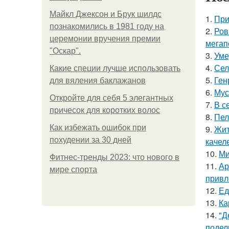
Майкл Джексон и Брук шилдс
1.
При
познакомились в 1981 году на
2.
Ров
церемонии вручения премии
мегап
"Оскар".
3.
Уме
4.
Сел
Какие специи лучше использовать
5.
Ген
для вяления баклажанов
6.
Мус
Откройте для себя 5 элегантных
7.
В с
причесок для коротких волос
8.
Пел
Как избежать ошибок при
9.
Жит
похудении за 30 дней
качел
10.
Ми
Фитнес-тренды 2023: что нового в
11.
Ар
мире спорта
привл
12.
Ед
13.
Ка
14.
"Д
подел