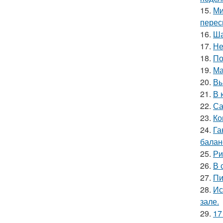
15.
Ми
перес
16.
Ша
17.
Не
18.
По
19.
Ма
20.
Вы
21.
В 
22.
Са
23.
Ко
24.
Га
баланс
25.
Ри
26.
В 
27.
Пи
28.
Ис
зале.
29.
17